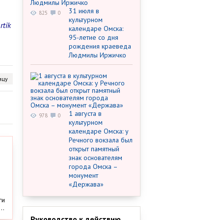
31 июля в
825
0
культурном
tik
календаре Омска:
95-летие со дня
рождения краеведа
Людмилы Иржичко
ицу
1 августа в
978
0
культурном
календаре Омска: у
Речного вокзала был
открыт памятный
знак основателям
города Омска –
монумент
«Держава»
ги
..
Руководство к действию