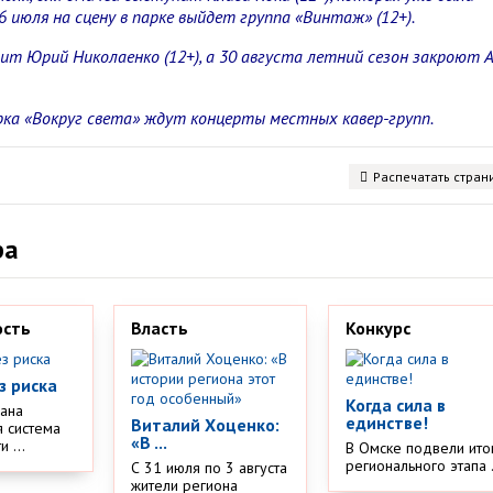
6 июля на сцену в парке выйдет группа «Винтаж» (12+).
ит Юрий Николаенко (12+), а 30 августа летний сезон закроют Ar
рка «Вокруг света» ждут концерты местных кавер-групп.
Распечатать стран
ра
ость
Власть
Конкурс
з риска
Когда сила в
дана
единстве!
Виталий Хоценко:
 система
«В ...
 ...
В Омске подвели ито
регионального этапа .
С 31 июля по 3 августа
жители региона