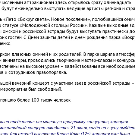
очисленным аттракционам здесь открылось сразу одиннадцать
е будут еженедельно выступать ведущие артисты региона и стра
ь «Лето «Вокруг света». Новое поколение», полюбившийся оми
 в статусе «Молодежной столицы России». Каждые выходные зд
ы омской и российской эстрады будут выступать практически до
оих гостей. С Днем защиты детей и днем рождения парка «Вокр
ценко.
ком для юных омичей и их родителей. В парке царила атмо­сфе
ли аниматоры, проводились творческие мастер-классы и конкурсы
беспечены на высоком уровне – задействованы все необходимы
в и сотрудников правопорядка.
ьшой вечерний концерт с участием звезд российской эстрады –
е мероприятия был свободный.
» пришло более 100 тысяч человек.
ально представил насыщенную программу концертов, которая
масштабный концерт ожидается 21 июня, когда на сцену выйде
 июля, для омичей выступит Клава Кока (12+), которая уже была