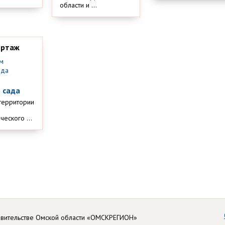
области и ...
ортаж
м
 сада
территории
еского ...
авительстве Омской области «ОМСКРЕГИОН»