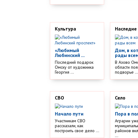
Культура
Наследие
«Любимый
Дом, в ко
Любинский ...
рады все
Последний подарок
В Азово Ом
Омску от художника
области поя
Георгия ...
подворье ..
СВО
Село
Начало пути
Пора в по
Участникам СВО
Аграрии уж
рассказали, как
муниципаль
построить свое дело ...
районов вк
...