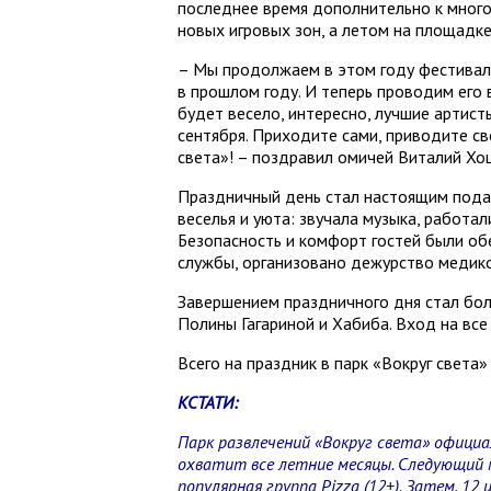
последнее время дополнительно к мног
новых игровых зон, а летом на площадк
– Мы продолжаем в этом году фестивал
в прошлом году. И теперь проводим его
будет весело, интересно, лучшие артист
сентября. Приходите сами, приводите св
света»! – поздравил омичей Виталий Хо
Праздничный день стал настоящим подар
веселья и уюта: звучала музыка, работа
Безопасность и комфорт гостей были о
службы, организовано дежурство медико
Завершением праздничного дня стал бол
Полины Гагариной и Хабиба. Вход на вс
Всего на праздник в парк «Вокруг света
КСТАТИ:
Парк развлечений «Вокруг света» офици
охватит все летние месяцы. Следующий 
популярная группа Pizza (12+). Затем, 12