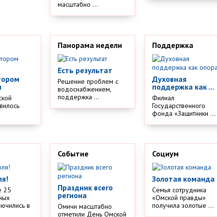
масштабно ...
Панорама недели
Поддержка
Есть результат
тором
Духовная
Решение проблем с
м
поддержка как ...
водоснабжением,
поддержка ...
ской
Филиал
вилось
Государственного
.
фонда «Защитники ...
Событие
Социум
ля!
Золотая команда
Праздник всего
е 25
Семья сотрудника
региона
ных
«Омской правды»
лючились в
получила золотые ...
Омичи масштабно
отметили День Омской