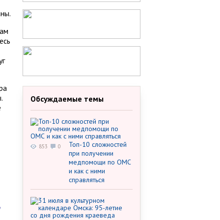
ны.
чам
есь
уг
ра
.
Обсуждаемые темы
е
Топ-10 сложностей
853
0
при получении
медпомощи по ОМС
и как с ними
справляться
т