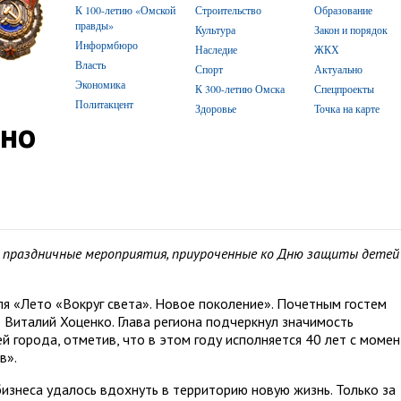
К 100-летию «Омской
Строительство
Образование
правды»
Культура
Закон и порядок
Информбюро
Наследие
ЖКХ
Власть
Спорт
Актуально
Экономика
К 300-летию Омска
Спецпроекты
Политакцент
Здоровье
Точка на карте
сно
и праздничные мероприятия, приуроченные ко Дню защиты детей 
я «Лето «Вокруг света». Новое поколение». Почетным гостем
 Виталий Хоценко. Глава региона подчеркнул значимость
й города, отметив, что в этом году исполняется 40 лет с моме
в».
изнеса удалось вдохнуть в территорию новую жизнь. Только за