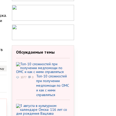
джа.
ии
тв
Обсуждаемые темы
ицу
Топ-10 сложностей
1077
0
при получении
медпомощи по ОМС
и как с ними
справляться