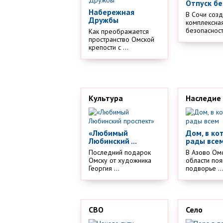
Отпуск бе
Набережная
В Сочи соз
Дружбы
комплексная
безопасности
Как преображается
пространство Омской
крепости с ...
Культура
Наследие
«Любимый
Дом, в ко
Любинский ...
рады все
Последний подарок
В Азово Ом
Омску от художника
области поя
Георгия ...
подворье ..
СВО
Село