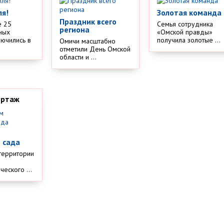
ля!
Золотая команда
Праздник всего
е 25
Семья сотрудника
региона
ных
«Омской правды»
лючились в
получила золотые ...
Омичи масштабно
отметили День Омской
области и ...
ортаж
м
 сада
территории
еского ...