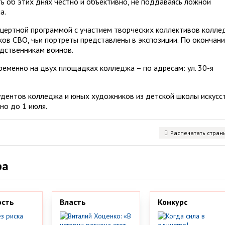
ь об этих днях честно и объективно, не поддаваясь ложной
а.
цертной программой с участием творческих коллективов колле
ков СВО, чьи портреты представлены в экспозиции. По окончан
дственникам воинов.
еменно на двух площадках колледжа – по адресам: ул. 30-я
удентов колледжа и юных художников из детской школы искусс
но до 1 июля.
Распечатать стран
ра
ость
Власть
Конкурс