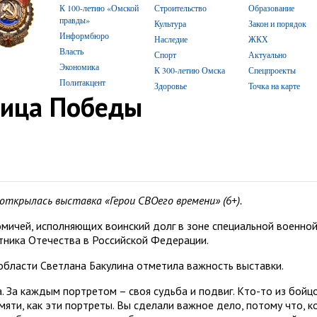
К 100-летию «Омской
Строительство
Образование
правды»
Культура
Закон и порядок
Информбюро
Наследие
ЖКХ
Власть
Спорт
Актуально
Экономика
К 300-летию Омска
Спецпроекты
Политакцент
Здоровье
Точка на карте
лица Победы
открылась выставка «Герои СВОего времени» (6+).
мичей, исполняющих воинский долг в зоне специальной военно
итника Отечества в Российской Федерации.
области Светлана Бакулина отметила важность выставки.
а. За каждым портретом – своя судьба и подвиг. Кто-то из бойц
мяти, как эти портреты. Вы сделали важное дело, потому что, к