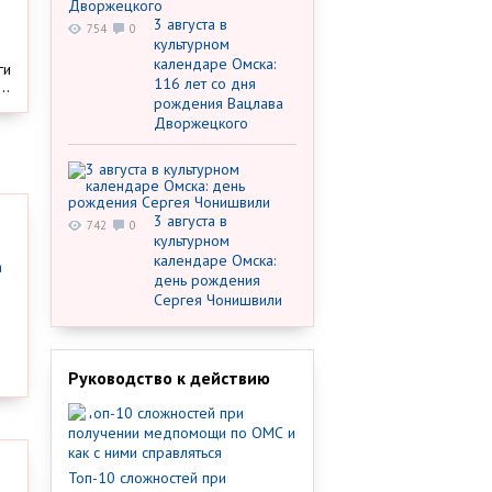
3 августа в
754
0
культурном
календаре Омска:
ги
116 лет со дня
..
рождения Вацлава
Дворжецкого
3 августа в
742
0
культурном
календаре Омска:
день рождения
Сергея Чонишвили
Руководство к действию
Топ-10 сложностей при