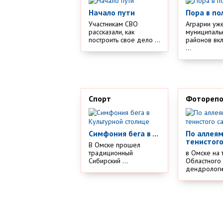
Начало пути
Пора в по
Участникам СВО
Аграрии уж
рассказали, как
муниципаль
построить свое дело ...
районов вк
...
Спорт
Фотореп
Симфония бега в ...
По аллея
тенистого
В Омске прошел
традиционный
в Омске на 
Сибирский ...
Областного
дендрологич