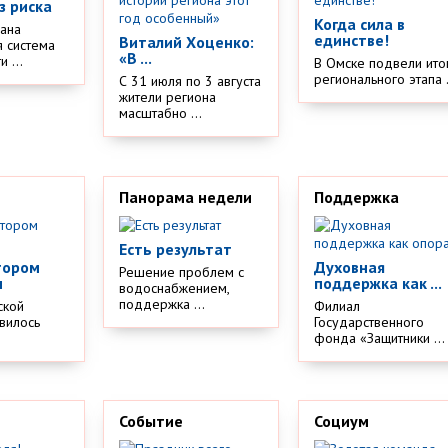
з риска
Когда сила в
дана
единстве!
Виталий Хоценко:
 система
«В ...
 ...
В Омске подвели ито
регионального этапа .
С 31 июля по 3 августа
жители региона
масштабно ...
Панорама недели
Поддержка
Есть результат
тором
Духовная
Решение проблем с
м
поддержка как ...
водоснабжением,
поддержка ...
ской
Филиал
вилось
Государственного
.
фонда «Защитники ...
Событие
Социум