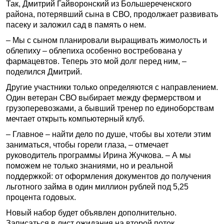
Так, Дмитрий Гайворонский из Большереченского
района, потерявший сына в СВО, продолжает развивать
пасеку и заложил сад в память о нем.
– Мы с сыном планировали выращивать жимолость и
облепиху – облепиха особенно востребована у
фармацевтов. Теперь это мой долг перед ним, –
поделился Дмитрий.
Другие участники только определяются с направлением.
Один ветеран СВО выбирает между фермерством и
грузоперевозками, а бывший тренер по единоборствам
мечтает открыть компьютерный клуб.
– Главное – найти дело по душе, чтобы вы хотели этим
заниматься, чтобы горели глаза, – отмечает
руководитель программы Ирина Жучкова. – А мы
поможем не только знаниями, но и реальной
поддержкой: от оформления документов до получения
льготного займа в один миллион рублей под 5,25
процента годовых.
Новый набор будет объявлен дополнительно.
Записаться в лист ожидания на второй поток