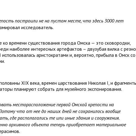
епость построили не на пустом месте, что здесь 3000 лет
юмировал исследователь.
е ко времени существования города Омска — это сковородки,
реди наиболее интересных артефактов – двузубая вилка с резн
I использовалась аристократами и, вероятно, прибыла в Омск со
ии.
половины XIX века, времен царствования Николая I, и фрагмент
раторы планируют собрать для музейного экспонирования.
овать месторасположение первой Омской крепости на
Потому что от нее до наших дней не сохранилось вообще
ать, где располагались те или иные здания и сооружения.
енно архивного объекта теперь приобретает материальное
ерасимов.