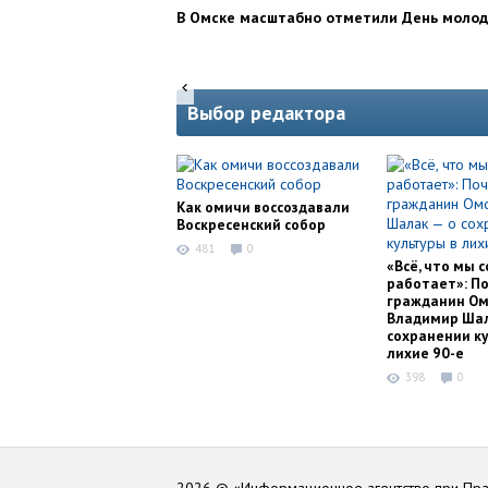
В Омске масштабно отметили День моло
Выбор редактора
Как омичи воссоздавали
Воскресенский собор
481
0
«Всё, что мы с
работает»: П
гражданин Ом
Владимир Шал
сохранении ку
лихие 90-е
398
0
2026 © «Информационное агентство при Пр