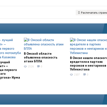
Распечатать стран
В Омской области
объявлена опасность
В Омске нашли опасног
атаки БПЛА
вредителя в партиях
лучший
персиков и нектаринов 
нт» —
2526
0
Узбекистана
ца первого
кого
2107
0
оргона» Ирма