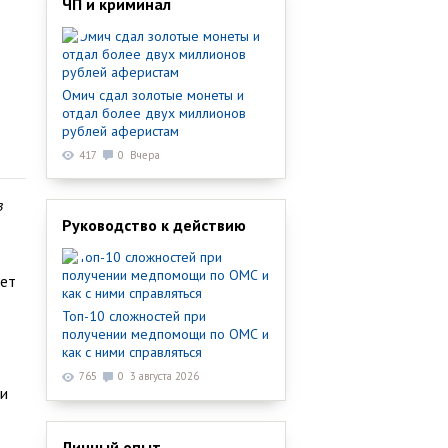
ЧП и криминал
Омич сдал золотые монеты и
отдал более двух миллионов
рублей аферистам
417
0
Вчера
в
Руководство к действию
лет
Топ-10 сложностей при
получении медпомощи по ОМС и
как с ними справляться
765
0
3 августа 2026
ли
Личный опыт