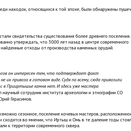
еди находок, относящихся к той эпохе, были обнаружены пуше
тали свидетельства существования более древнего поселения.
ванно утверждать, что 3000 лет назад в центре современного
т найденные отходы от производства каменных орудий.
ологов он интересен тем, что подтверждает факт
 не их привоза в готовом виде. Судя по всему, сюда привозили
нас в Прииртышье камня нет. И здесь уже мастера
л научный сотрудник института археологии и этнографии СО
Юрий Герасимов.
возможно сезонное, поселение кочевых мастеров, расположенно
 сходятся во мнении, что Иртыш и Омь в те далекие годы стоя
али к территории современного сквера.