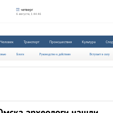
четверг
6 августа,
1:44:46
Человек
Транспорт
Происшествия
Культура
Спор
рвью
Блоги
Руководство к действию
Вступает в силу
Омска археологи нашли