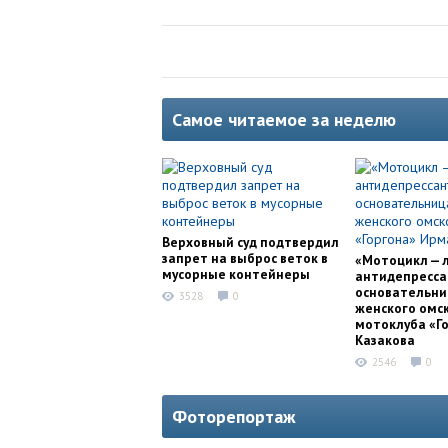
Самое читаемое за неделю
Верховный суд подтвердил
запрет на выброс веток в
«Мотоцикл — 
мусорные контейнеры
антидепресса
основательни
3528
0
женского омс
мотоклуба «Г
Казакова
2546
0
Фоторепортаж