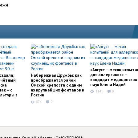
дежи
«Август — месяц испыта
для аллергиков» —
оздали,
Набережная Дружбы: как
кандидат медицинских
очётный
преображается район
наук Елена Надей
ска
Омской крепости с одним
ак — о
из крупнейших фонтанов в
1141
0
льтуры в
России
874
0
авительстве Омской области «ОМСКРЕГИОН»