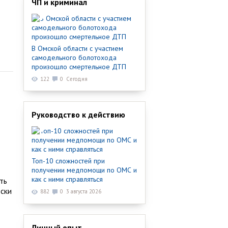
ЧП и криминал
В Омской области с участием
самодельного болотохода
произошло смертельное ДТП
122
0
Сегодня
Руководство к действию
Топ-10 сложностей при
получении медпомощи по ОМС и
как с ними справляться
ть
оски
882
0
3 августа 2026
Личный опыт