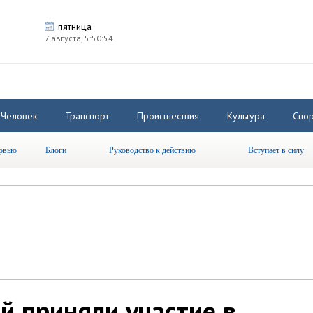
пятница
7 августа,
5:50:55
Человек
Транспорт
Происшествия
Культура
Спор
рвью
Блоги
Руководство к действию
Вступает в силу
й приняли участие в