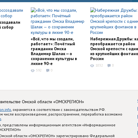
ссоздавали
й собор
«Всё, что мы создали,
Набережная Дружбы: к
работает»: Почётный
преображается район
гражданин Омска
Омской крепости с одн
Владимир Шалак — о
из крупнейших фонтано
сохранении культуры в
России
лихие 90-е
1032
0
592
0
авительстве Омской области «ОМСКРЕГИОН»
on.info
, охраняется в соответствии с законодательством РФ.
ом числе воспроизведение, распространение, переработка возможно
o
.
nfo, представлены информационным агентством «Информационное
ОМСКРЕГИОН»
 Омской области «ОМСКРЕГИОН» зарегистрировано Федеральной