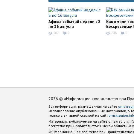
Афиша событий недели с 8
Как омичи во
по 16 августа
Воскресенски
207
0
746
0
2026 © «Информационное агентство при Пр
Вся информация, размещенная на сайте
omskregi
Использование опубликованных материалов, в т
только с активной ссылкой на сайт
omskregion.inf
Материалы, публикуемые на сайте omskregion.i
агентство при Правительстве Омской области «
«Информационное агентство при Правительстве