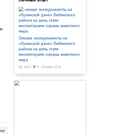
ти
Омские экожурналисты на
«Лузинской даче» Любинского
района на день стали
инспекторами охраны животного
мира
1653
0
29 июля 2026
ицу