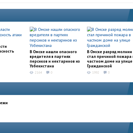
асти
асность
В Омске нашли опасного
В Омске разряд молнии
вредителя в партиях
стал причиной пожара 
персиков и нектаринов из
частном доме на улице
Узбекистана
Гражданской
2164
0
1992
0
дежи