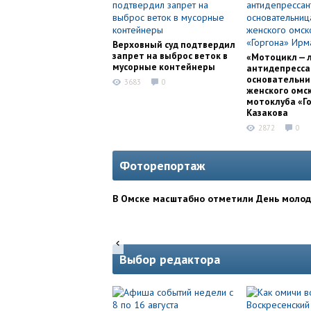
Верховный суд подтвердил
запрет на выброс веток в
«Мотоцикл — 
мусорные контейнеры
антидепресса
основательни
3683
0
женского омс
мотоклуба «Г
Казакова
2872
0
Фоторепортаж
В Омске масштабно отметили День моло
Выбор редактора