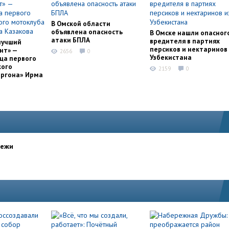
В Омской области
объявлена опасность
В Омске нашли опасног
атаки БПЛА
вредителя в партиях
лучший
персиков и нектаринов 
нт» —
2656
0
Узбекистана
ца первого
кого
2159
0
оргона» Ирма
дежи