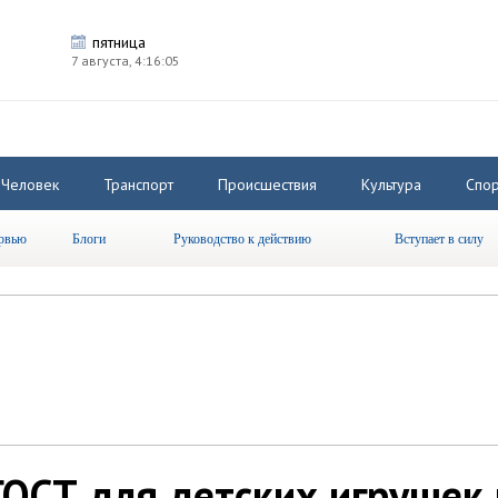
пятница
7 августа,
4:16:06
Человек
Транспорт
Происшествия
Культура
Спор
рвью
Блоги
Руководство к действию
Вступает в силу
 ГОСТ для детских игрушек 