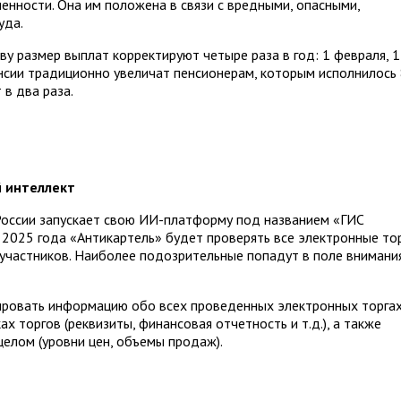
енности. Она им положена в связи с вредными, опасными,
уда.
у размер выплат корректируют четыре раза в год: 1 февраля, 1
 пенсии традиционно увеличат пенсионерам, которым исполнилось
 в два раза.
й интеллект
оссии запускает свою ИИ-платформу под названием «ГИС
а 2025 года «Антикартель» будет проверять все электронные тор
а участников. Наиболее подозрительные попадут в поле внимани
ировать информацию обо всех проведенных электронных торгах
х торгов (реквизиты, финансовая отчетность и т.д.), а также
целом (уровни цен, объемы продаж).