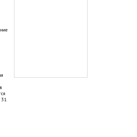
нние
ая
в
тся
 31