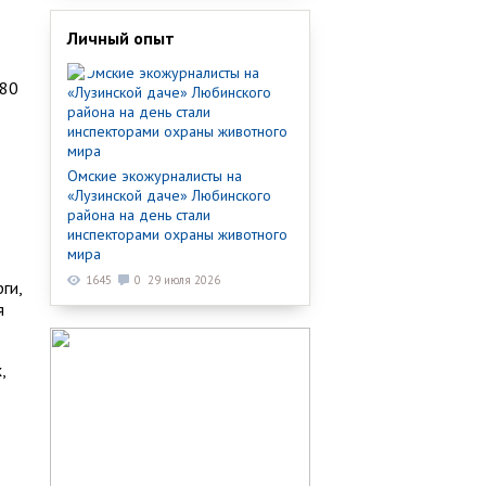
Личный опыт
 80
Омские экожурналисты на
«Лузинской даче» Любинского
района на день стали
инспекторами охраны животного
мира
1645
0
29 июля 2026
ги,
я
,