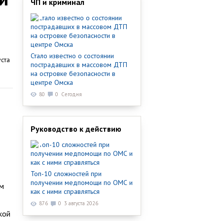
ЧП и криминал
Стало известно о состоянии
пострадавших в массовом ДТП
на островке безопасности в
центре Омска
80
0
Сегодня
Руководство к действию
Топ-10 сложностей при
получении медпомощи по ОМС и
ем
как с ними справляться
876
0
3 августа 2026
кой