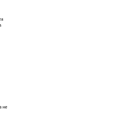
тя
в
а не