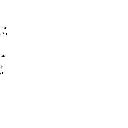
 за
. За
е
рок
аф
ут