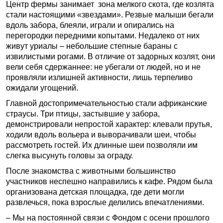
Центр фермы занимает зона мелкого скота, где козлята
стали настоящими «звездами». Резвые малыши бегали
вдоль забора, блеяли, играли и опирались на
перегородки передними копытами. Недалеко от них
живут уриалы – небольшие степные бараны с
извилистыми рогами. В отличие от задорных козлят, они
вели себя сдержаннее: не убегали от людей, но и не
проявляли излишней активности, лишь терпеливо
ожидали угощений.
Главной достопримечательностью стали африканские
страусы. Три птицы, застывшие у забора,
демонстрировали непростой характер: клевали прутья,
ходили вдоль вольера и выворачивали шеи, чтобы
рассмотреть гостей. Их длинные шеи позволяли им
слегка высунуть головы за ограду.
После знакомства с животными большинство
участников неспешно направились к кафе. Рядом была
организована детская площадка, где дети могли
развлечься, пока взрослые делились впечатлениями.
– Мы на постоянной связи с Фондом с осени прошлого