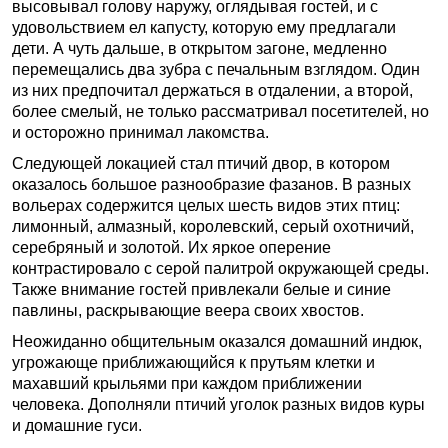
высовывал голову наружу, оглядывая гостей, и с
удовольствием ел капусту, которую ему предлагали
дети. А чуть дальше, в открытом загоне, медленно
перемещались два зубра с печальным взглядом. Один
из них предпочитал держаться в отдалении, а второй,
более смелый, не только рассматривал посетителей, но
и осторожно принимал лакомства.
Следующей локацией стал птичий двор, в котором
оказалось большое разнообразие фазанов. В разных
вольерах содержится целых шесть видов этих птиц:
лимонный, алмазный, королевский, серый охотничий,
серебряный и золотой. Их яркое оперение
контрастировало с серой палитрой окружающей среды.
Также внимание гостей привлекали белые и синие
павлины, раскрывающие веера своих хвостов.
Неожиданно общительным оказался домашний индюк,
угрожающе приближающийся к прутьям клетки и
махавший крыльями при каждом приближении
человека. Дополняли птичий уголок разных видов куры
и домашние гуси.