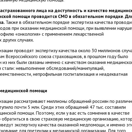
застрахованного лица на доступность и качество медицинс
нской помощи проводится СМО в обязательном порядке
.
Дл
на.
Также в обязательном порядке экспертиза качества проводи
сходов при оказании медицинской помощи, при выявлении наруш
рофилю «онкология» с применением лекарственной
 других случаях.
зации проводят экспертизу качества около 30 миллионов случ
ым Всероссийского союза страховщиков, в прошлом году было
н из них были связаны именно с качеством оказания медицинско
 стали: невыполнение обследований/манипуляций,
еемственности, непрофильная госпитализация и неадекватная
а медицинской помощи
изации рассматривают миллионы обращений россиян по различ
тупило почти 5 млн. Среди этих обращений 47 тыс. составили
инской помощи. Поэтому, если у вас есть сомнения в качестве
 обратиться в свою страховую медицинскую организацию, кото
ведут экспертизу качества оказанной медпомощи, и именно эт
нование для претензии к медицинской организации. Для того,