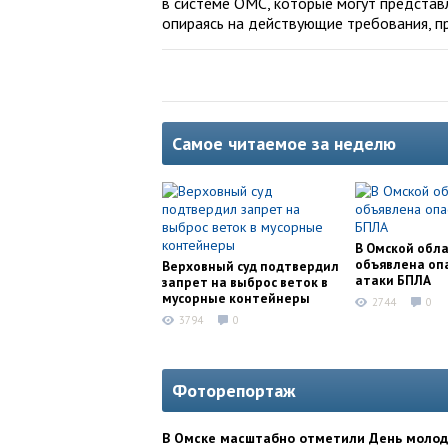
в системе ОМС, которые могут представл
опираясь на действующие требования, п
Самое читаемое за неделю
В Омской обл
объявлена оп
Верховный суд подтвердил
атаки БПЛА
запрет на выброс веток в
мусорные контейнеры
2744
0
3794
0
Фоторепортаж
В Омске масштабно отметили День моло