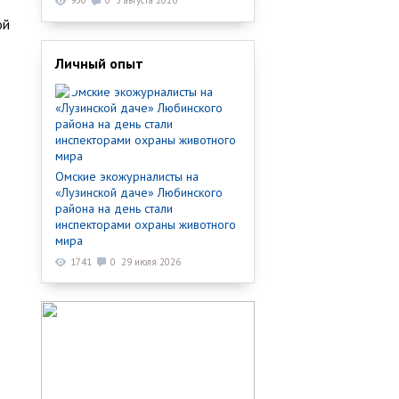
950
0
3 августа 2026
ой
Личный опыт
Омские экожурналисты на
«Лузинской даче» Любинского
района на день стали
инспекторами охраны животного
мира
1741
0
29 июля 2026