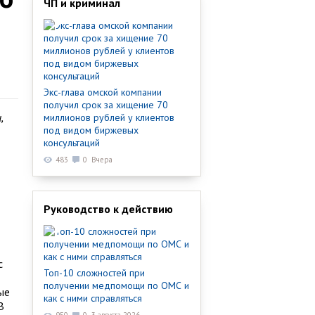
ЧП и криминал
Экс-глава омской компании
получил срок за хищение 70
,
миллионов рублей у клиентов
под видом биржевых
консультаций
483
0
Вчера
Руководство к действию
с
Топ-10 сложностей при
получении медпомощи по ОМС и
ые
как с ними справляться
В