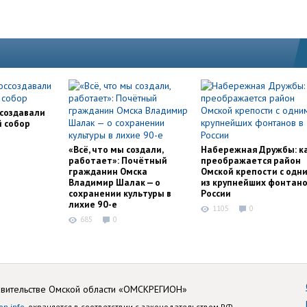
ссоздавали
й собор
«Всё, что мы создали,
Набережная Дружбы: к
работает»: Почётный
преображается район
гражданин Омска
Омской крепости с одн
Владимир Шалак — о
из крупнейших фонтано
сохранении культуры в
России
лихие 90-е
1105
0
685
0
авительстве Омской области «ОМСКРЕГИОН»
on.info
, охраняется в соответствии с законодательством РФ.