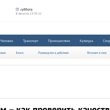
суббота
8 августа,
23:35:22
Человек
Транспорт
Происшествия
Культура
Спор
рвью
Блоги
Руководство к действию
Вступает в силу
м – как проверить качест