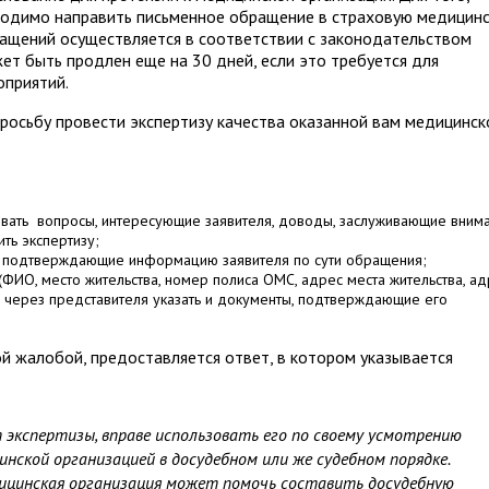
бходимо направить письменное обращение в страховую медицин
ащений осуществляется в соответствии с законодательством
жет быть продлен еще на 30 дней, если это требуется для
оприятий.
росьбу провести экспертизу качества оказанной вам медицинск
овать вопросы, интересующие заявителя, доводы, заслуживающие вним
ть экспертизу;
ы, подтверждающие информацию заявителя по сути обращения;
(ФИО, место жительства, номер полиса ОМС, адрес места жительства, а
ия через представителя указать и документы, подтверждающие его
й жалобой, предоставляется ответ, в котором указывается
 экспертизы, вправе использовать его по своему усмотрению
инской организацией в досудебном или же судебном порядке.
ицинская организация может помочь составить досудебную