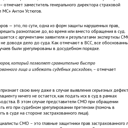
, – отмечает заместитель генерального директора страховой
л МС» Антон Устюгов.
ров — это, по сути, одна из форм защиты нарушенных прав,
решить разногласие до, во время или вместо обращения в суд.
ашается с аргументами заявителя и результатами экспертизы СМ
не доводя дело до суда. Как отмечают в ВСС, все обоснованн
чаев были урегулированы в досудебном порядке.
поров, который позволяет сравнительно быстро
ванного лица и избежать судебных расходов»,
–
отмечает
 признает свою вину даже в случае выявления серьезных дефек
циенту ничего не остается, как подать иск в суд в рамках
водства. В этом случае представители СМО при обращении
ть его при судебном урегулировании претензии (помочь в
ть в суде на стороне застрахованного лица).
пециалисты СМО
–
это главные защитники прав застрахованного 