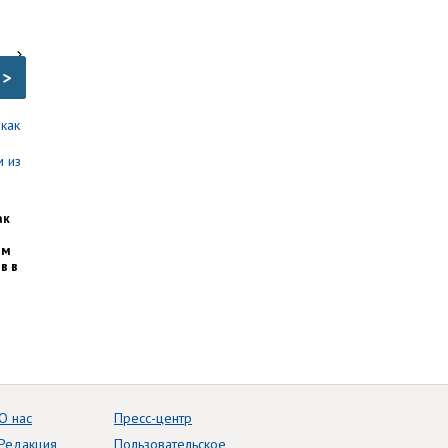
>
ак
им
в в
О нас
Пресс-центр
Редакция
Пользовательское