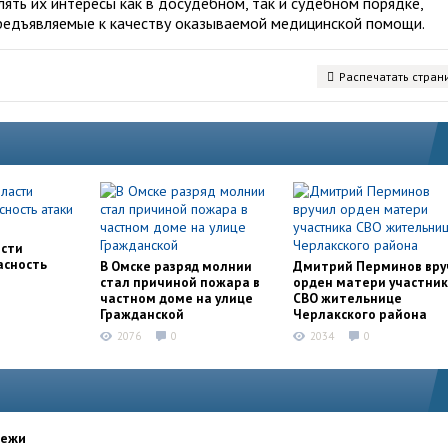
ять их интересы как в досудебном, так и судебном порядке,
редъявляемые к качеству оказываемой медицинской помощи.
Распечатать стран
асти
асность
В Омске разряд молнии
Дмитрий Перминов вру
стал причиной пожара в
орден матери участни
частном доме на улице
СВО жительнице
Гражданской
Черлакского района
2076
0
2034
0
дежи