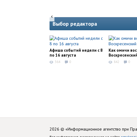
Выбор редактора
Афиша событий недели с 8
Как омичи во
по 16 августа
Воскресенски
364
0
842
0
2026 © «Информационное агентство при Пр
Вся информация, размещенная на сайте
omskregi