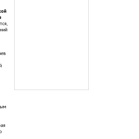
кой
я
тся,
ений
аев
й
ным
рая
о