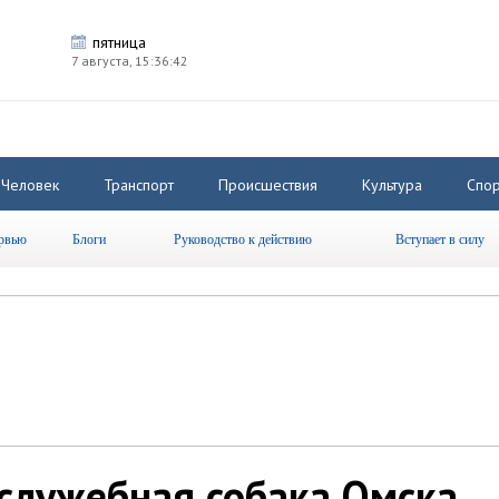
пятница
7 августа,
15:36:43
Человек
Транспорт
Происшествия
Культура
Спор
рвью
Блоги
Руководство к действию
Вступает в силу
 служебная собака Омска