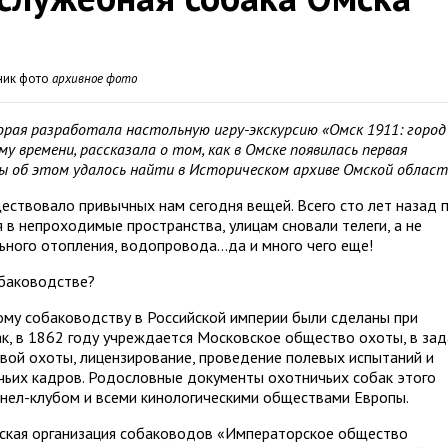
ник фото
архивное фото
орая разработала настольную игру-экскурсию «Омск 1911: город
 времени, рассказала о том, как в Омске появилась первая
ы об этом удалось найти в Историческом архиве Омской област
ществовало привычных нам сегодня вещей. Всего сто лет назад 
в непроходимые пространства, улицам сновали телеги, а не
ьного отопления, водопровода…да и много чего еще!
обаководстве?
ому собаководству в Российской империи были сделаны при
 Так, в 1862 году учреждается Московское общество охоты, в за
вой охоты, лицензирование, проведение полевых испытаний и
чьих кадров. Родословные документы охотничьих собак этого
нел-клубом и всеми кинологическими обществами Европы.
йская организация собаководов «Императорское общество