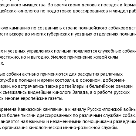
охищенного имущества. Во время своих деловых поездок в Герм
цейских-кинологов по подготовке дрессировщиков и увидел ра
кую кампанию по созданию в стране полицейского собаководст
сти вскоре во многих губернских и уездных отделениях полици
ких и уездных управлениях полиции появляются служебные собаки
рестижно, но и выгодно. Умелое применение живой силы
х.
ые собаки активно применяются для раскрытия различных
 службе в полиции и армии состояли, в основном, доберман-
арки, но встречались также ротвейлеры и бельгийские овчарки.
 съезжались виднейшие кинологи Запада, а о работе русских
 многие европейские газеты.
ремена Кавказской кампании, а к началу Русско-японской войны
ся более тысячи дрессированных по различным службам собак.
тановятся надежными и незаменимыми помощниками разведчик
сь организация кинологической минно-розыскной службы.