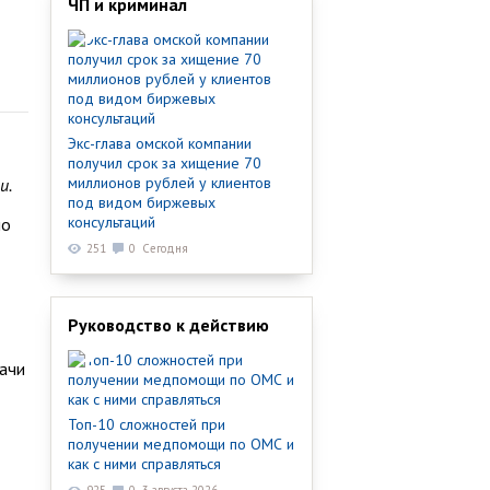
ЧП и криминал
Экс-глава омской компании
получил срок за хищение 70
миллионов рублей у клиентов
и.
под видом биржевых
консультаций
по
251
0
Сегодня
Руководство к действию
дачи
Топ-10 сложностей при
получении медпомощи по ОМС и
как с ними справляться