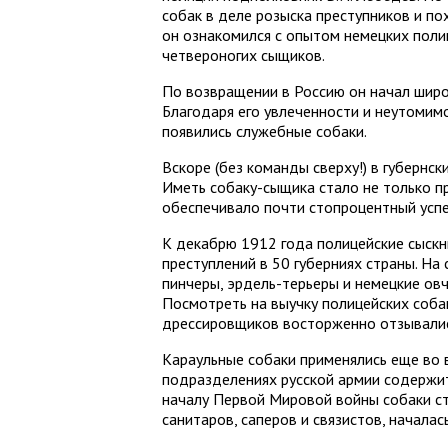
собак в деле розыска преступников и п
он ознакомился с опытом немецких поли
четвероногих сыщиков.
По возвращении в Россию он начал широ
Благодаря его увлеченности и неутомимо
появились служебные собаки.
Вскоре (без команды сверху!) в губернс
Иметь собаку-сыщика стало не только п
обеспечивало почти стопроцентный успе
К декабрю 1912 года полицейские сыскн
преступлений в 50 губерниях страны. На
пинчеры, эрдель-терьеры и немецкие овч
Посмотреть на выучку полицейских собак
дрессировщиков восторженно отзывались
Караульные собаки применялись еще во в
подразделениях русской армии содержит
началу Первой Мировой войны собаки с
санитаров, саперов и связистов, начала