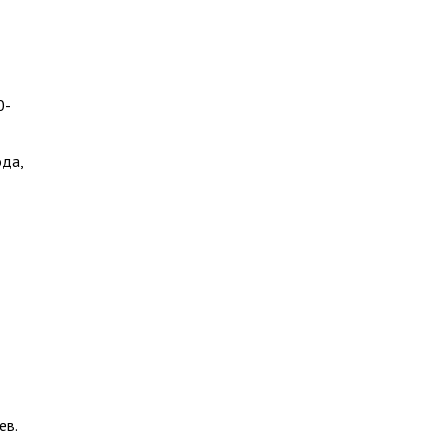
0-
ода,
ев.