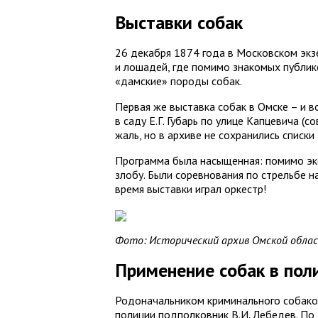
Выставки собак
26 декабря 1874 года в Московском экзе
и лошадей, где помимо знакомых публик
«дамские» породы собак.
Первая же выставка собак в Омске – и в
в саду Е.Г. Губарь по улице Капцевича 
жаль, но в архиве не сохранились списк
Программа была насыщенная: помимо экс
злобу. Были соревнования по стрельбе н
время выставки играл оркестр!
Фото: Исторический архив Омской области
Применение собак в пол
Родоначальником криминального собаков
полиции подполковник В.И. Лебедев. По