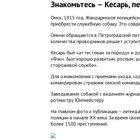
Знакомьтесь – Кесарь, п
Омск, 1915 год. Жандармское полицейс
приобрести служебную собаку. Это совре
Омичи обращаются в Петроградский пито
количества проводников решает уступит
Кесарь был «аттестован за породу» и до
«Фас». Был хорошо развитым, рослым, д
сторожевой службе».
Для ознакомления с приемами ухода, со
командирован стражник омской команд
Заведывание собакой с ведением журнал
ротмистру Юнгмейстеру.
На главном фото к публикации – легенд
полиции в начале ХХ века. За время сво
более 1500 преступлений.