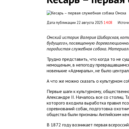
Дата публикации 22 августа 2025
14:08
Источ
Омский историк Валерия Шибарская, кот
будущего», посвященную дореволюционному
породистая служебная собака. Материал
Трудно представить, что когда то не су
немощеным, в непогоду превращавшимся 
новенькие «Адмиралы», не было централ
А что же можно сказать о культурном с
Первые шаги к культурному, общественн
Александре II. Началось все со столиц.
которого входила выработка правил псо
соревнований собак, подготовка охотни
общества были признаны Английским кен
В 1872 году возникает первая всеросси