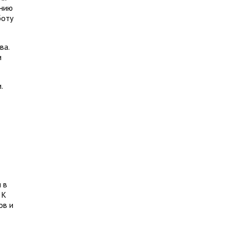
анию
боту
ва.
и
.
 в
 К
ов и