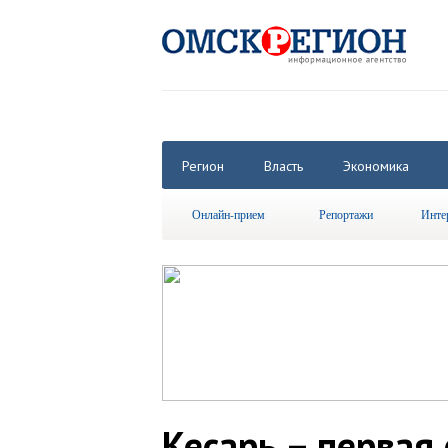
Регион
Власть
Экономика
Онлайн-прием
Репортажи
Инте
Кесарь – первая