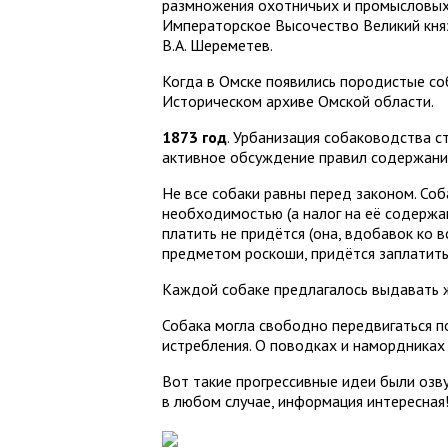
размножения охотничьих и промысловых
Императорское Высочество Великий князь
В.А. Шереметев.
Когда в Омске появились породистые со
Историческом архиве Омской области.
1873 год
. Урбанизация собаководства с
активное обсуждение правил содержания
Не все собаки равны перед законом. Соб
необходимостью (а налог на её содержан
платить не придётся (она, вдобавок ко в
предметом роскоши, придётся заплатить!
Каждой собаке предлагалось выдавать ж
Собака могла свободно передвигаться п
истребления. О поводках и намордниках 
Вот такие прогрессивные идеи были озву
в любом случае, информация интересная