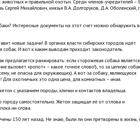
 животных и правильной охоты». Среди членов-учредителей – 
 Сергей Михайлович, князья В.А. Долгоруков, Д.А. Оболенский, 
баки? Интересные документы на этот счет можно обнаружить в
тавит новые задачи! В органах власти сибирских городов идёт
 собак. И вот к каким выводам приходит законодатель.
ак предлагается ранжировать: если сторожевая собака является
ие вызовет «ропот» – какое точное слово!), то за цепную соба
сему, не опасна для окружающих). А вот за собаку, являющуюся
 Для охотничьих это одна цена, для комнатных – иная.
етон с указанием породы, клички и контактов владельца.
о городу самостоятельно. Жетон защищал её от отлова и
пока ни слова.
чены 150 лет назад. Не знаю, были ли они претворены в жизнь, 
!