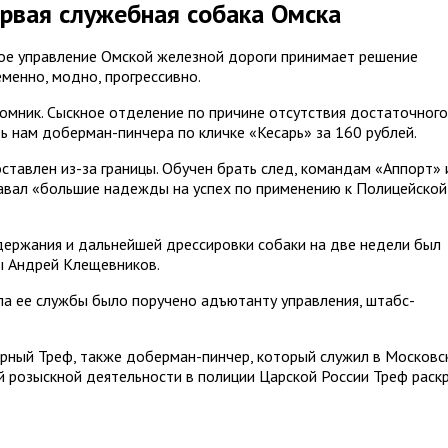
ервая служебная собака Омска
кое управление Омской железной дороги принимает решение
менно, модно, прогрессивно.
мник. Сыскное отделение по причине отсутствия достаточного
ь нам доберман-пинчера по кличке «Кесарь» за 160 рублей.
ставлен из-за границы. Обучен брать след, командам «Аппорт» 
авал «большие надежды на успех по применению к Полицейской
держания и дальнейшей дрессировки собаки на две недели был
ы Андрей Клещевников.
а ее службы было поручено адъютанту управления, штабс-
арный Треф, также доберман-пинчер, который служил в Московс
ей розыскной деятельности в полиции Царской России Треф раск