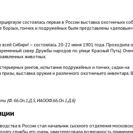
рциргаузе состоялась первая в России выставка охотничьих со
е борзых, гончих и подружейных были представлены «деловые»
о всей Сибири! – состоялась 20-22 июня 1901 года. Проходила 
(современный сквер Дружбы народов по улице Красный Путь). Оче
и заявленных животных.
терьерных рингов, испытания подружейных и гончих, садки на
а призы, выставка оружия и различного охотничьего инвентаря. 
 (Ф. 66.Оп.1.Д.5, ИАООФ.66.Оп.1.Д.6)
иции
одства в России стал начальник сыскного отделения московск
 долгу службы его очень заинтересовала возможность применен