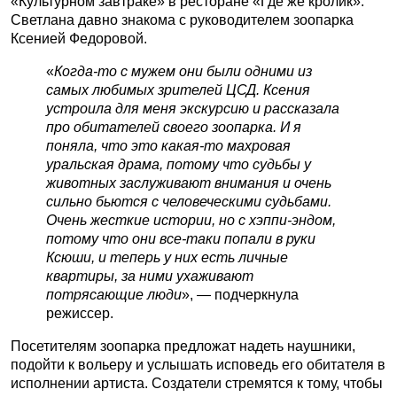
«Культурном завтраке» в ресторане «Где же кролик».
Светлана давно знакома с руководителем зоопарка
Ксенией Федоровой.
«
Когда-то с мужем они были одними из
самых любимых зрителей ЦСД. Ксения
устроила для меня экскурсию и рассказала
про обитателей своего зоопарка. И я
поняла, что это какая-то махровая
уральская драма, потому что судьбы у
животных заслуживают внимания и очень
сильно бьются с человеческими судьбами.
Очень жесткие истории, но с хэппи-эндом,
потому что они все-таки попали в руки
Ксюши, и теперь у них есть личные
квартиры, за ними ухаживают
потрясающие люди
», — подчеркнула
режиссер.
Посетителям зоопарка предложат надеть наушники,
подойти к вольеру и услышать исповедь его обитателя в
исполнении артиста. Создатели стремятся к тому, чтобы