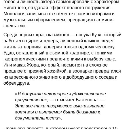
голос и личность актера гармонировали с характером
животного, создавая эффект полного погружения.
Монологи записываются вместе с композиторами и
музыкальным оформлением, превращаясь в мини-
спектакли.
Среди первых «рассказчиков» — носуха Кузя, который
работал в цирке и теперь, лишенный клыков, ведет
жизнь затворника, доверяя только одному человеку.
Удав, оставленный в съемной квартире, с тонкими
гастрономическими предпочтениями к выбору крыс.
Или макак Жора, который, несмотря на сложное
прошлое с прежней хозяйкой, в зоопарке превратился
из агрессивного животного в добродушного соседа и
обрел друга.
«
Я допускаю некоторое художественное
преувеличение,
— отмечает Баженова. —
Это все-таки творческое высказывание,
хотя мы и пытаемся быть близкими к
документальности
».
Премьера проекта, в котором будет представлено 10