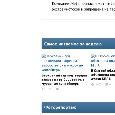
Компании Meta принадлежат Instag
экстремистской и запрещена на те
Самое читаемое за неделю
В Омской обл
объявлена оп
Верховный суд подтвердил
атаки БПЛА
запрет на выброс веток в
мусорные контейнеры
2667
0
3696
0
Фоторепортаж