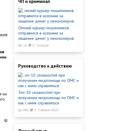
ЧП и криминал
Омский курьер мошенников
отправился в колонию за
иков
хищение денег у пенсионеров
16
0
Сегодня
ов
янии
Руководство к действию
Топ-10 сложностей при
я на
получении медпомощи по ОМС и
ого
как с ними справляться
884
0
3 августа 2026
©
Личный опыт