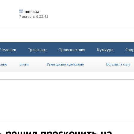
пятница
7 августа,
6:22:43
Человек
Транспорт
Происшествия
Культура
Спор
рвью
Блоги
Руководство к действию
Вступает в силу
 решил проскочить на