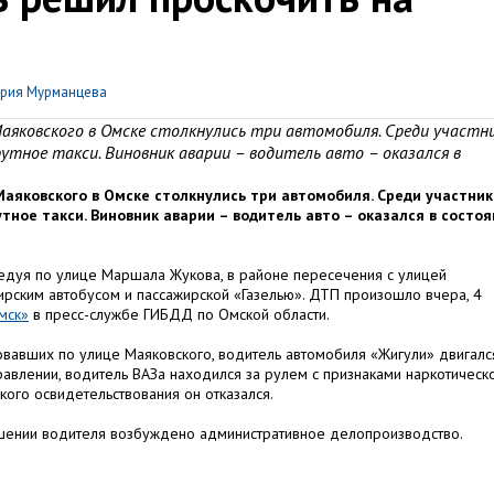
рия Мурманцева
аяковского в Омске столкнулись три автомобиля. Среди участн
тное такси. Виновник аварии – водитель авто – оказался в
аяковского в Омске столкнулись три автомобиля. Среди участник
ное такси. Виновник аварии – водитель авто – оказался в состо
ледуя по улице Маршала Жукова, в районе пересечения с улицей
ирским автобусом и пассажирской «Газелью». ДТП произошло вчера, 4
мск»
в пресс-службе ГИБДД по Омской области.
довавших по улице Маяковского, водитель автомобиля «Жигули» двигалс
равлении, водитель ВАЗа находился за рулем с признаками наркотическ
ого освидетельствования он отказался.
ношении водителя возбуждено административное делопроизводство.