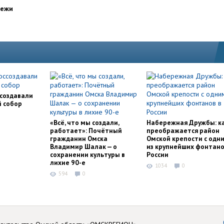
дежи
ссоздавали
й собор
«Всё, что мы создали,
Набережная Дружбы: к
работает»: Почётный
преображается район
гражданин Омска
Омской крепости с одн
Владимир Шалак — о
из крупнейших фонтано
сохранении культуры в
России
лихие 90-е
1034
0
594
0