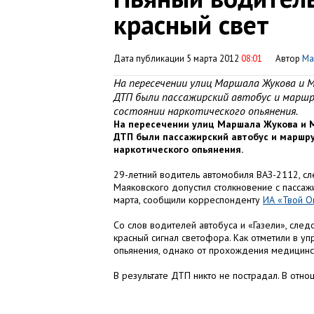
красный свет
Дата публикации 5 марта 2012
08:01
Автор
Ма
На пересечении улиц Маршала Жукова и М
ДТП были пассажирский автобус и маршру
состоянии наркотического опьянения.
На пересечении улиц Маршала Жукова и М
ДТП были пассажирский автобус и маршрут
наркотического опьянения.
29-летний водитель автомобиля ВАЗ-2112, с
Маяковского допустил столкновение с пассаж
марта, сообщили корреспонденту
ИА «Твой О
Со слов водителей автобуса и «Газели», сле
красный сигнал светофора. Как отметили в уп
опьянения, однако от прохождения медицинск
В результате ДТП никто не пострадал. В от