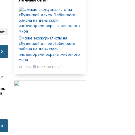
ицу
Омские экожурналисты на
«Лузинской даче» Любинского
района на день стали
>
инспекторами охраны животного
мира
1655
0
29 июля 2026
чил
ка
>