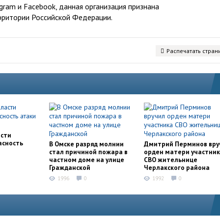
ram и Facebook, данная организация признана
рритории Российской Федерации.
Распечатать стран
асти
асность
В Омске разряд молнии
Дмитрий Перминов вру
стал причиной пожара в
орден матери участни
частном доме на улице
СВО жительнице
Гражданской
Черлакского района
1996
0
1992
0