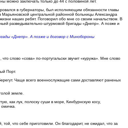
ны можно заключать только до 44 с половиной лет.
тировался в губернаторы, был исполняющим обязанности главы
 из Марьяновской центральной районной больницы Александра
жизни наших ребят. Поговорил обо мне со своим начальством. В
ачьей разведывательно-штурмовой бригады «Днепр». А позже и
игады «Днепр». А позже и договор с Минобороны
, что слово «сова» по-португальски звучит «куружа». Мне слово
ый Порт.
 берегут. Чаще всего военнослужащие сами доставляют раненых
голой земле.
ую, как лук, полоску суши в море, Кинбурнскую косу,
 омичка.
той, что себе приготовили. Он благодарит, не ожидал, что за