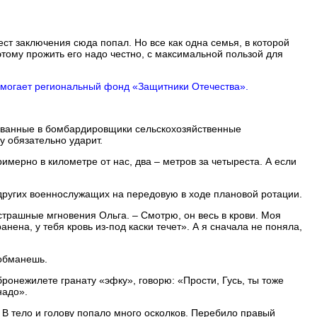
мест заключения сюда попал. Но все как одна семья, в которой
этому прожить его надо честно, с максимальной пользой для
омогает регио­нальный фонд «Защитники Отечества».
дованные в бомбардировщики сельскохозяйственные
у обязательно ударит.
мерно в километре от нас, два – метров за четыреста. А если
и других военнослужащих на передовую в ходе плановой ротации.
страшные мгновения Ольга. – Смотрю, он весь в крови. Моя
нена, у тебя кровь из-под каски течет». А я сначала не поняла,
 обманешь.
 бронежилете гранату «эфку», говорю: «Прости, Гусь, ты тоже
надо».
 В тело и голову попало много осколков. Перебило правый