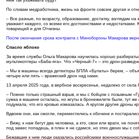
ним так ухаживать будут.
По словам медработника, жизнь на фронте совсем другая и от
– Все разные, по возрасту, образованию, достатку, взглядам на
уважают каждого, со всеми его достоинствами и недостатками. 
товарищей и для Отчизны.
После окончания срока контракта с Минобороны Макарова верн
Спасло яблоко
За время службы Ольга Макарова научилась хорошо разбиратьс
мультикоптеры «Баба-яга». Что «Черный-7» – это дрон-разведчи
– Мы в машины всегда детекторы БПЛА «Булаты» берем, – объяс
четыре или пять – вражеский дрон над нами.
13 апреля 2025 года, в вербное воскресенье, недалеко от села
– Помню только страшный взрыв, и мы с бойцом с позывным «Гус
сумка в машине осталась, но жгуты в бронежилете были, тут же 
подумала, что его кровью измазалась. А кругом другие дроны кру
Вдвоем они, как смогли, переместились к обочине и постаралис
– Вижу, к нам бегут два человека, а кто, свои или враги, не по
под замес попадешь, в плен я не сдамся, но этих двоих мы с со
Бежавшие к ним люди оказались российскими военнослужащими. 