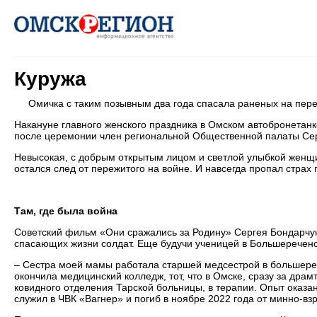
Куружа
Омичка с таким позывным два года спасала раненых на пер
Накануне главного женского праздника в Омском автобронетан
после церемонии член региональной Общественной палаты Сер
Невысокая, с добрым открытым лицом и светлой улыбкой женщи
остался след от пережитого на войне. И навсегда пропал стр
Там, где была война
Советский фильм «Они сражались за Родину» Сергея Бондарчу
спасающих жизни солдат. Еще будучи ученицей в Большереченс
– Сестра моей мамы работала старшей медсестрой в большерече
окончила медицинский колледж, тот, что в Омске, сразу за др
ковидного отделения Тарской больницы, в терапии. Опыт оказ
служил в ЧВК «Вагнер» и погиб в ноябре 2022 года от минно-вз