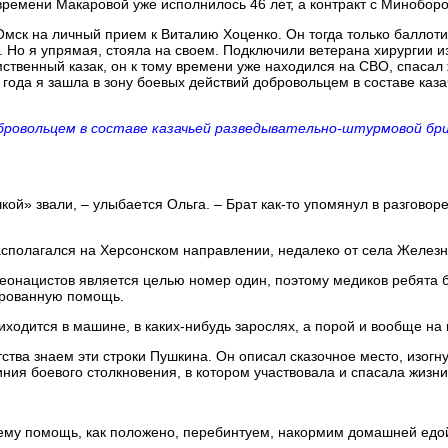
времени Макаровой уже исполнилось 46 лет, а контракт с Миноборо
 Омск на личный прием к Виталию Хоценко. Он тогда только балло
е. Но я упрямая, стояла на своем. Подключили ветерана хирургии
ственный казак, он к тому времени уже находился на СВО, спасал 
года я зашла в зону боевых действий добровольцем в составе каз
добровольцем в составе казачьей разведывательно-штурмовой бр
ой» звали, – улыбается Ольга. – Брат как-то упомянул в разговоре
асполагался на Херсонском направлении, недалеко от села Железн
 неонацистов является целью номер один, поэтому медиков ребята
цированную помощь.
ходится в машине, в каких-нибудь зарослях, а порой и вообще на 
ства знаем эти строки Пушкина. Он описал сказочное место, изогнут
ния боевого столкновения, в котором участвовала и спасала жизни
ему помощь, как положено, перебинтуем, накормим домашней едой, 