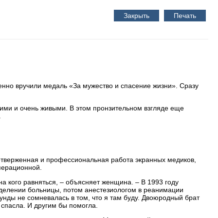
Закрыть
Печать
нно вручили медаль «За мужество и спасение жизни». Сразу
ими и очень живыми. В этом пронзительном взгляде еще
.
отверженная и профессиональная работа экранных медиков,
перационной.
 кого равняться, – объясняет женщина. – В 1993 году
отделении больницы, потом анестезиологом в реанимации
нды не сомневалась в том, что я там буду. Двоюродный брат
 спасла. И другим бы помогла.