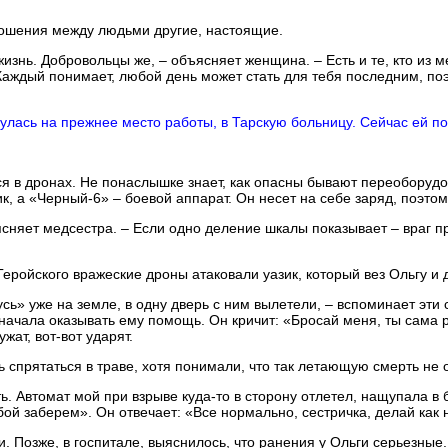
ношения между людьми другие, настоящие.
 жизнь. Добровольцы же, – объясняет женщина. – Есть и те, кто из 
Каждый понимает, любой день может стать для тебя последним, по
улась на прежнее место работы, в Тарскую больницу. Сейчас ей п
я в дронах. Не понаслышке знает, как опасны бывают переобору
к, а «Черный-6» – боевой аппарат. Он несет на себе заряд, поэтом
няет медсестра. – Если одно деление шкалы показывает – враг при
 Геройского вражеские дроны атаковали уазик, который вез Ольгу 
ь» уже на земле, в одну дверь с ним вылетели, – вспоминает эти 
начала оказывать ему помощь. Он кричит: «Бросай меня, ты сама ра
жат, вот-вот ударят.
ь спрятаться в траве, хотя понимали, что так летающую смерть не
нять. Автомат мой при взрыве куда-то в сторону отлетел, нащупала в
бой заберем». Он отвечает: «Все нормально, сестричка, делай как 
Позже, в госпитале, выяснилось, что ранения у Ольги серьезные.