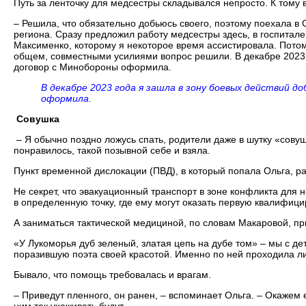
Путь за ленточку для медсестры складывался непросто. К тому 
– Решила, что обязательно добьюсь своего, поэтому поехала в
региона. Сразу предложил работу медсестры здесь, в госпитал
Максименко, которому я некоторое время ассистировала. Потом
общем, совместными усилиями вопрос решили. В декабре 2023 
договор с Минобороны оформила.
В декабре 2023 года я зашла в зону боевых действий 
оформила.
Совушка
– Я обычно поздно ложусь спать, родители даже в шутку «совушк
понравилось, такой позывной себе и взяла.
Пункт временной дислокации (ПВД), в который попала Ольга, р
Не секрет, что эвакуационный транспорт в зоне конфликта для
в определенную точку, где ему могут оказать первую квалифи
А заниматься тактической медициной, по словам Макаровой, при
«У Лукоморья дуб зеленый, златая цепь на дубе том» – мы с дет
поразившую поэта своей красотой. Именно по ней проходила ли
Бывало, что помощь требовалась и врагам.
– Приведут пленного, он ранен, – вспоминает Ольга. – Окажем 