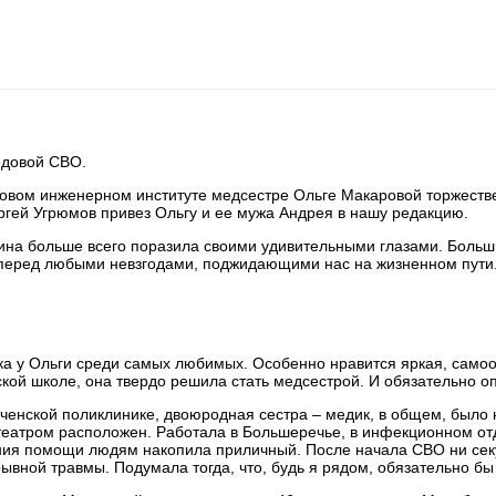
едовой СВО.
ковом инженерном институте медсестре Ольге Макаровой торжестве
гей Угрюмов привез Ольгу и ее мужа Андрея в нашу редакцию.
на больше всего поразила своими удивительными глазами. Больш
ах перед любыми невзгодами, поджидающими нас на жизненном пути
ка у Ольги среди самых любимых. Особенно нравится яркая, само
кой школе, она твердо решила стать медсестрой. И обязательно о
нской поликлинике, двоюродная сестра – медик, в общем, было на
амтеатром расположен. Работала в Большеречье, в инфекционном 
ания помощи людям накопила приличный. После начала СВО ни секу
рывной травмы. Подумала тогда, что, будь я рядом, обязательно бы