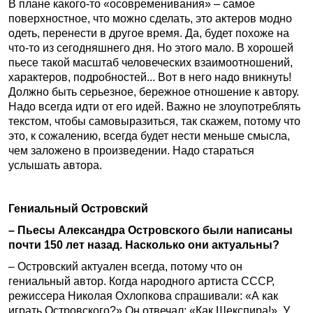
В плане какого-то «осовременивания» – самое
поверхностное, что можно сделать, это актеров модно
одеть, перенести в другое время. Да, будет похоже на
что-то из сегодняшнего дня. Но этого мало. В хорошей
пьесе такой масштаб человеческих взаимоотношений,
характеров, подробностей... Вот в него надо вникнуть!
Должно быть серьезное, бережное отношение к автору.
Надо всегда идти от его идей. Важно не злоупотреблять
текстом, чтобы самовыразиться, так скажем, потому что
это, к сожалению, всегда будет нести меньше смысла,
чем заложено в произведении. Надо стараться
услышать автора.
Гениальный Островский
– Пьесы Александра Островского были написаны
почти 150 лет назад. Насколько они актуальны?
– Островский актуален всегда, потому что он
гениальный автор. Когда народного артиста СССР,
режиссера Николая Охлопкова спрашивали: «А как
играть Островского?» Он отвечал: «Как Шекспира!». У