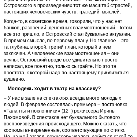
Островского в произведениях тот же масштаб страстей,
настоящих человеческих чувств, трагедий, мыслей.
Когда-то, в советское время, говорили, что у нас нет
банков, разорений, денежных взаимоотношений. Потом
все это пришло, и Островский стал буквально актуален.
В прямом смысле, по первому плану. Но главное – это
та глубина, второй, третий план, который в нем
заключен. А человеческие взаимоотношения – они
вечны. Островский вроде все удивительно просто
написал, все понятно, только сыграйте. Но это та
простота, к которой надо по-настоящему приблизиться
душевно.
– Молодежь ходит в театр на классику?
– У нас в зале на спектаклях всегда много молодых
людей. В феврале состоялась премьера – постановка
«Таланты и поклонники» (12+) режиссера Ирины
Пахомовой. В спектакле нет буквального бытового
воспроизведения происходящего. Можно сказать, что
костюмы вневременные, соответствующие по стилю.
Но, на мой взгляд, режиссеру удалось добиться какой-то