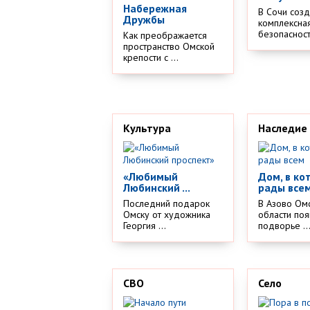
Набережная
В Сочи соз
Дружбы
комплексная
безопасности
Как преображается
пространство Омской
крепости с ...
Культура
Наследие
«Любимый
Дом, в ко
Любинский ...
рады все
Последний подарок
В Азово Ом
Омску от художника
области поя
Георгия ...
подворье ..
СВО
Село