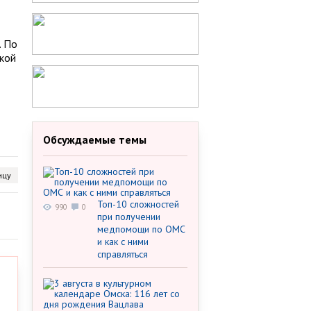
. По
ской
Обсуждаемые темы
ицу
Топ-10 сложностей
990
0
при получении
медпомощи по ОМС
и как с ними
справляться