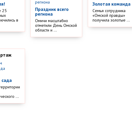
ля!
Золотая команда
Праздник всего
е 25
Семья сотрудника
региона
ных
«Омской правды»
лючились в
получила золотые ...
Омичи масштабно
отметили День Омской
области и ...
ортаж
м
 сада
территории
еского ...