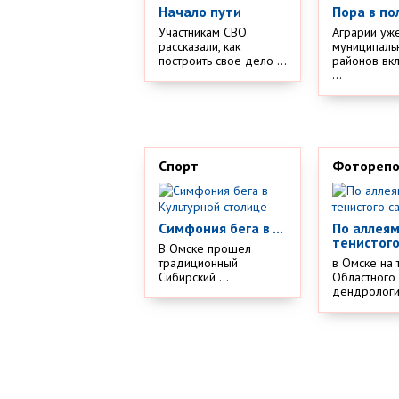
Начало пути
Пора в по
Участникам СВО
Аграрии уж
рассказали, как
муниципаль
построить свое дело ...
районов вк
...
Спорт
Фотореп
Симфония бега в ...
По аллея
тенистого
В Омске прошел
традиционный
в Омске на 
Сибирский ...
Областного
дендрологич