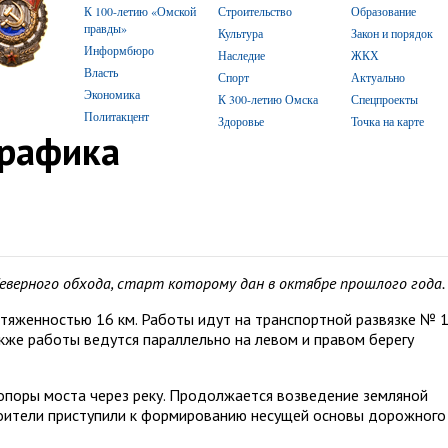
К 100-летию «Омской
Строительство
Образование
правды»
Культура
Закон и порядок
Информбюро
Наследие
ЖКХ
Власть
Спорт
Актуально
Экономика
К 300-летию Омска
Спецпроекты
Политакцент
Здоровье
Точка на карте
графика
верного обхода, старт которому дан в октябре прошлого года.
тяженностью 16 км. Работы идут на транспортной развязке № 1
акже работы ведутся параллельно на левом и правом берегу
опоры моста через реку. Продолжается возведение земляной
роители приступили к формированию несущей основы дорожного