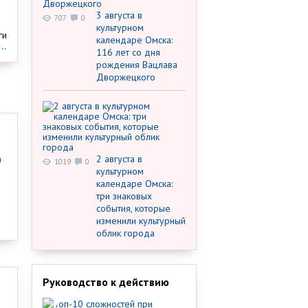
3 августа в
707
0
культурном
ги
календаре Омска:
..
116 лет со дня
рождения Вацлава
Дворжецкого
2 августа в
1019
0
культурном
календаре Омска:
три знаковых
события, которые
изменили культурный
облик города
Руководство к действию