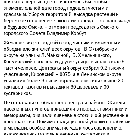
появятся первые цветы, и хотелось бы, чтобы к
знаменательной дате город подошел чистым и
красивым. Уборка территорий, высадка растений и
бережное отношение к экологии города – это наш вклад
в будущее Омска, – отметил председатель Омского
городского Совета Владимир Корбут.
Желание видеть родной город чистым и ухоженным
объединило жителей всех округов. В Октябрьском
округе на улицы Л. Чайкиной, Б. Хмельницкого,
Космический проспект и другие улицы вышли около 9
тысяч человек. Центральный округ собрал 9,2 тысячи
участников, Кировский – 8875, а в Ленинском округе
усилиями более 9 тысяч горожан очистили свыше 20
гектаров газонов и высадили 60 деревьев и 30
кустарников.
Не отставали от областного центра и районы. Жители
населенных пунктов приводили в порядок памятники и
мемориалы, очищали ливневые стоки и общественные
пространства. Помимо традиционной уборки с граблями
и метлами, особое внимание уделялось озеленению:
высаживались молодые деревья, кустарники и