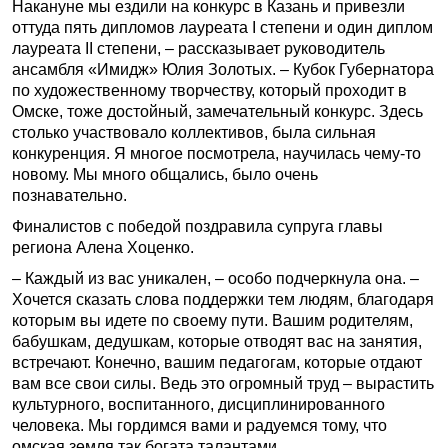
Накануне мы ездили на конкурс в Казань и привезли
оттуда пять дипломов лауреата I степени и один диплом
лауреата II степени, – рассказывает руководитель
ансамбля «Имидж» Юлия Золотых. – Кубок Губернатора
по художественному творчеству, который проходит в
Омске, тоже достойный, замечательный конкурс. Здесь
столько участвовало коллективов, была сильная
конкуренция. Я многое посмотрела, научилась чему-то
новому. Мы много общались, было очень
познавательно.
Финалистов с победой поздравила супруга главы
региона Алена Хоценко.
– Каждый из вас уникален, – особо подчеркнула она. –
Хочется сказать слова поддержки тем людям, благодаря
которым вы идете по своему пути. Вашим родителям,
бабушкам, дедушкам, которые отводят вас на занятия,
встречают. Конечно, вашим педагогам, которые отдают
вам все свои силы. Ведь это огромный труд – вырастить
культурного, воспитанного, дисциплинированного
человека. Мы гордимся вами и радуемся тому, что
омская земля так богата талантами.