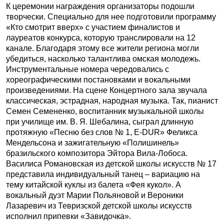
К церемонии награждения организаторы подошли
творчески. Специально для нее подготовили программу
«Кто смотрит вверх» с участием финалистов и
лауреатов конкурса, которую транслировали на 12
канале. Благодаря этому все жители региона могли
убедиться, насколько талантлива омская молодежь.
Инструментальные номера чередовались с
хореографическими постановками и вокальными
произведениями. На сцене Концертного зала звучала
классическая, эстрадная, народная музыка. Так, пианист
Семен Семененко, воспитанник музыкальной школы
при училище им. В. Я. Шебалина, сыграл длинную
протяжную «Песню без слов № 1, E-DUR» Феликса
Мендельсона и зажигательную «Полишинель»
бразильского композитора Эйтора Вила-Лобоса.
Василиса Романовская из детской школы искусств № 17
представила индивидуальный танец – вариацию на
тему китайской куклы из балета «Фея кукол». А
вокальный дуэт Марии Польяновой и Вероники
Лазаревич из Тевризской детской школы искусств
исполнил припевки «Завидочка».