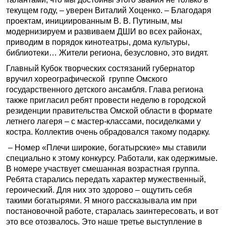
текущем году, – уверен Виталий Хоценко. – Благодаря
проектам, инициированным В. В. Путиным, мы
модернизируем и развиваем ДШИ во всех районах,
приводим в порядок кинотеатры, дома культуры,
библиотеки… Жители региона, безусловно, это видят.
Главный Кубок творческих состязаний губернатор
вручил хореографической группе Омского
государственного детского ансамбля. Глава региона
также пригласил ребят провести неделю в городской
резиденции правительства Омской области в формате
летнего лагеря – с мастер-классами, посиделками у
костра. Коллектив очень обрадовался такому подарку.
– Номер «Плечи широкие, богатырские» мы ставили
специально к этому конкурсу. Работали, как одержимые.
В номере участвует смешанная возрастная группа.
Ребята старались передать характер мужественный,
героический. Для них это здорово – ощутить себя
такими богатырями. Я много рассказывала им при
постановочной работе, старалась заинтересовать, и вот
это все отозвалось. Это наше третье выступление в