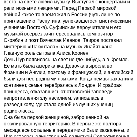
всего на свете любил музыку. Выступал с концертами и
религиозными лекциями. Перед Первой мировой
войной какое-то время жил в России (чуть ли не по
приглашению Распутина, увлекавшегося мистическими
учениями Востока). Суфийским вероучителем и его
музыкой всерьез заинтересовались композитор
Скрябин и поэт Вячеслав Иванов. Таиров поставил
мистерию «Шакунтала» на музыку Инайят-хана.
Главную роль сыграла Алиса Коонен.
Дочь Нур появилась на свет не где-нибудь, а в Кремле.
Ее мать была американка. Девочка выросла во
Франции и Англии, поэтому и французский, и английский
были для нее родными языками. Когда немцы захватили
континент, семья перебралась в Лондон. И храбрая
принцесса, отказавшись от отцовской заповеди
непротивления злу насилием, записалась в
разведшколу, где стала одной из лучших учениц
радиокласса.
Она была первой женщиной, заброшенной на
оккупированную территорию. В первые же полтора
месяца все остальные передатчики были захвачены, и
Нур осталась единственной радисткой Сопротивления