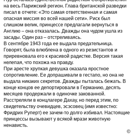
на весь Парижский регион. Глава британской разведки
писал в отчете: «Это самая ответственная и самая
опасная миссия во всей нашей сети». Риск был
слишком велик, принцессе предлагали вернуться в
Англию – она отказалась. Дважды она чудом ушла из
засады. Один раз – отстреливаясь.
В сентябре 1943 года ее выдала предательница.
Говорят, была влюблена в одного из резистантов и
приревновала его к красивой радистке. Версия такая
нелепая, что похожа на правду.
При аресте хрупкая девушка оказала яростное
сопротивление. Ее допрашивали в гестапо, но она не
выдала никаких секретов. Дважды пыталась бежать. В
конце концов ее депортировали в Германию, десять
месяцев продержали в одиночке закованной.
Расстреляли в концлагере Дахау, но перед этим, по
свидетельству очевидцев, эсэсовец (имя известно:
Фридрих Руперт) ее зачем-то долго избивал. Настоящие
принцессы вызывают у всякой мрази животную
ненависть.
©