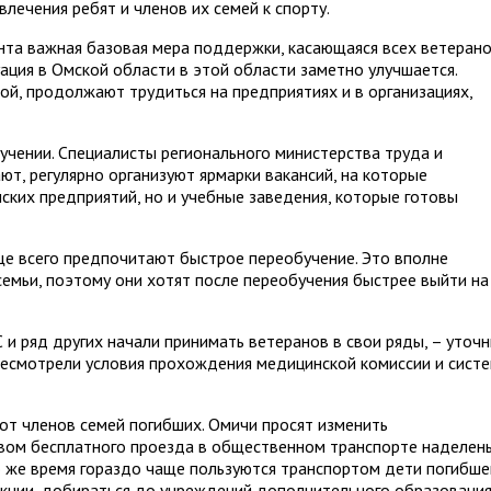
лечения ребят и членов их семей к спорту.
та важная базовая мера поддержки, касающаяся всех ветерано
уация в Омской области в этой области заметно улучшается.
ой, продолжают трудиться на предприятиях и в организациях,
учении. Специалисты регионального министерства труда и
ют, регулярно организуют ярмарки вакансий, на которые
ских предприятий, но и учебные заведения, которые готовы
ще всего предпочитают быстрое переобучение. Это вполне
семьи, поэтому они хотят после переобучения быстрее выйти на
и ряд других начали принимать ветеранов в свои ряды, – уточ
ересмотрели условия прохождения медицинской комиссии и сист
т членов семей погибших. Омичи просят изменить
авом бесплатного проезда в общественном транспорте наделен
о же время гораздо чаще пользуются транспортом дети погибше
екции, добираться до учреждений дополнительного образования