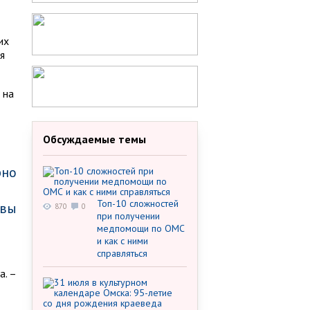
их
я
 на
Обсуждаемые темы
рно
Топ-10 сложностей
овы
870
0
при получении
медпомощи по ОМС
и как с ними
справляться
а. –