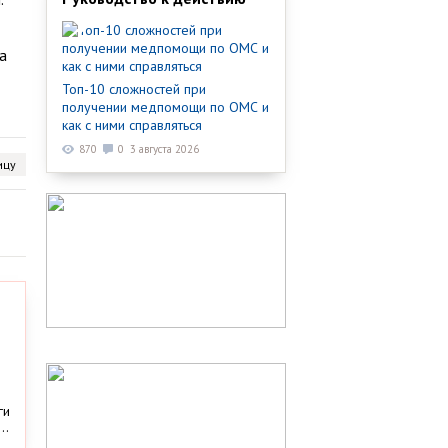
а
Топ-10 сложностей при
получении медпомощи по ОМС и
как с ними справляться
870
0
3 августа 2026
ицу
ги
..