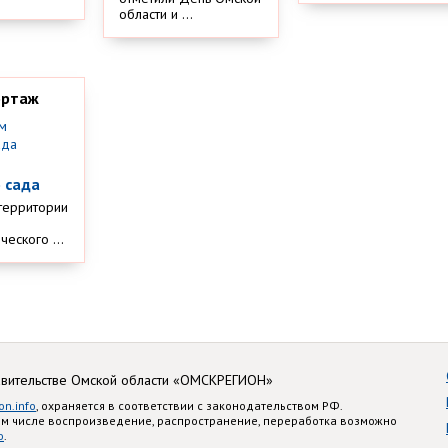
области и ...
ортаж
м
 сада
территории
еского ...
авительстве Омской области «ОМСКРЕГИОН»
on.info
, охраняется в соответствии с законодательством РФ.
ом числе воспроизведение, распространение, переработка возможно
o
.