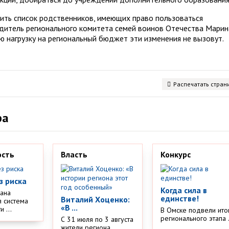
ить список родственников, имеющих право пользоваться
дитель регионального комитета семей воинов Отечества Марин
ю нагрузку на региональный бюджет эти изменения не вызовут.
Распечатать стран
ра
ость
Власть
Конкурс
з риска
Когда сила в
дана
единстве!
Виталий Хоценко:
 система
«В ...
 ...
В Омске подвели ито
регионального этапа .
С 31 июля по 3 августа
жители региона