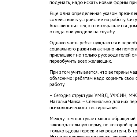
подумать, надо искать новые формы прив
Еще одна определенная указом президен
содействие в устройстве на работу. Сит
Большинство тех, кто возвращается дом
откуда они уходили на службу.
Однако часть ребят нуждаются в переоб
социального развития активно им помога
приглашают не только руководителей ом
переобучить всех желающих.
При этом учитывается, что ветераны ча
объяснимо: ребятам надо кормить свои 
работу.
– Сегодня структуры УМВД, УФСИН, МЧС 
Наталья Чайка. – Специально для них п
психологического тестирования.
Между тем поступает много обращений о
законодательную норму, по которой пр
только вдовы героев и их родители. В т
Им надо регулярно посещать кружки и с