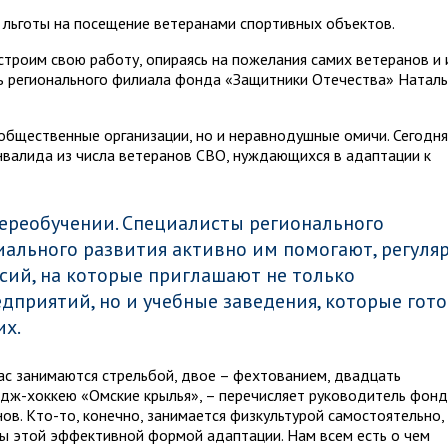
и льготы на посещение ветеранами спортивных объектов.
строим свою работу, опираясь на пожелания самих ветеранов и 
ь регионального филиала фонда «Защитники Отечества» Наталь
 общественные организации, но и неравнодушные омичи. Сегодня
валида из числа ветеранов СВО, нуждающихся в адаптации к
переобучении. Специа­листы регионального
иального развития активно им помогают, регуля
сий, на которые приглашают не только
дприятий, но и учебные заведения, которые гот
их.
нас занимаются стрельбой, двое – фехтованием, двадцать
дж-хоккею «Омские крылья», – перечисляет руководитель фонд
ов. Кто-то, конечно, занимается физкультурой самостоятельно,
ы этой эффективной формой адаптации. Нам всем есть о чем