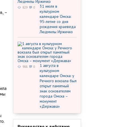
31 июля в
829
0
культурном
в, –
календаре Омска:
95-летие со дня
рождения краеведа
Людмилы Иржичко
1 августа в
988
0
культурном
календаре Омска: у
Речного вокзала был
открыт памятный
нила
знак основателям
емы
города Омска –
монумент
«Держава»
ы
го.
Руководство к действию
.