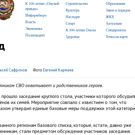
К 100-летию «Омской
Строительство
Образование
правды»
Культура
Закон и порядок
Информбюро
Наследие
ЖКХ
Власть
Спорт
Актуально
Экономика
К 300-летию Омска
Спецпроекты
Политакцент
Здоровье
Точка на карте
д
ксей Сафронов
Фото
Евгений Кармаев
тникам СВО охватывает и родственников героев.
прошло заседание круглого стола, участники которого обсудил
нов их семей. Мероприятие совпало с известием о том, что
азом утвердил единые базовые меры поддержки этой категор
нного регионам базового списка, которые, кстати, давно уже
енникам, стали предметом обсуждения участников заседания.