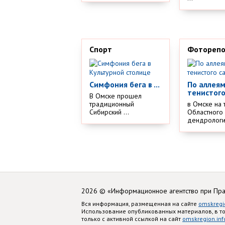
Спорт
Фотореп
Симфония бега в ...
По аллея
тенистого
В Омске прошел
традиционный
в Омске на 
Сибирский ...
Областного
дендрологич
2026 © «Информационное агентство при Пр
Вся информация, размещенная на сайте
omskregi
Использование опубликованных материалов, в т
только с активной ссылкой на сайт
omskregion.inf