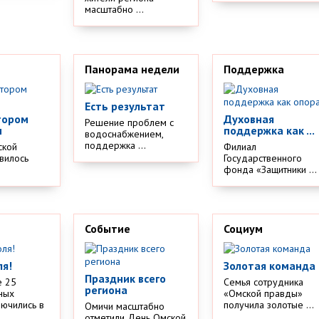
масштабно ...
Панорама недели
Поддержка
Есть результат
тором
Духовная
Решение проблем с
м
поддержка как ...
водоснабжением,
поддержка ...
ской
Филиал
вилось
Государственного
.
фонда «Защитники ...
Событие
Социум
ля!
Золотая команда
Праздник всего
е 25
Семья сотрудника
региона
ных
«Омской правды»
лючились в
получила золотые ...
Омичи масштабно
отметили День Омской