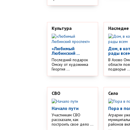
Культура
Наследие
«Любимый
Дом, в ко
Любинский ...
рады все
Последний подарок
В Азово Ом
Омску от художника
области поя
Георгия ...
подворье ..
СВО
Село
Начало пути
Пора в по
Участникам СВО
Аграрии уж
рассказали, как
муниципаль
построить свое дело ...
районов вк
...