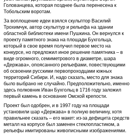
Голованцева, которая позднее была перенесена к
Тобольским воротам.
За воплощение идеи взялся скульптор Василий
Трохимчук, автор скульптур и рельефа на здании
областной библиотеки имени Пушкина. Он вернулся к
проекту памятного знака на площади Бухгольца,
который в свое время получил первое место на
конкурсе, но предложил иное решение памятника – в
виде огромного, семиметрового в диаметре, шара
«Держава», опоясанного рельефами, повествующими
об освоении русскими первопроходцами южных
территорий Сибири. И, надо сказать, место для знака
было выбрано не случайно. Предположительно, именно
здесь полковник Иван Бухгольц в 1716 году заложил
первый камень в основание Омской крепости.
Проект был одобрен, и в 1997 году на площади
установили шар «Держава» в полную величину, хотя
правильнее сказать – его макет: из-за дефицита средств
металл на корпусе был заменен стеклопластиком, а
рельефы имитированы живописными изображениями.