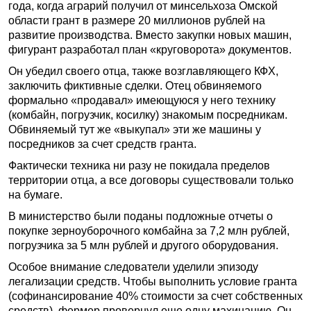
года, когда аграрий получил от минсельхоза Омской
области грант в размере 20 миллионов рублей на
развитие производства. Вместо закупки новых машин,
фигурант разработал план «круговорота» документов.
Он убедил своего отца, также возглавляющего КФХ,
заключить фиктивные сделки. Отец обвиняемого
формально «продавал» имеющуюся у него технику
(комбайн, погрузчик, косилку) знакомым посредникам.
Обвиняемый тут же «выкупал» эти же машины у
посредников за счет средств гранта.
Фактически техника ни разу не покидала пределов
территории отца, а все договоры существовали только
на бумаге.
В министерство были поданы подложные отчеты о
покупке зерноуборочного комбайна за 7,2 млн рублей,
погрузчика за 5 млн рублей и другого оборудования.
Особое внимание следователи уделили эпизоду
легализации средств. Чтобы выполнить условие гранта
(софинансирование 40% стоимости за счет собственных
средств), фермер провернул еще одну махинацию. Он