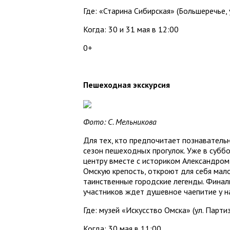
Где: «Старина Сибирская» (Большеречье, у
Когда: 30 и 31 мая в 12:00
0+
Пешеходная экскурсия
Фото: С. Мельникова
Для тех, кто предпочитает познаватель
сезон пешеходных прогулок. Уже в субб
центру вместе с историком Александром 
Омскую крепость, откроют для себя мал
таинственные городские легенды. Финал
участников ждет душевное чаепитие у н
Где: музей «Искусство Омска» (ул. Партиз
Когда: 30 мая в 11:00