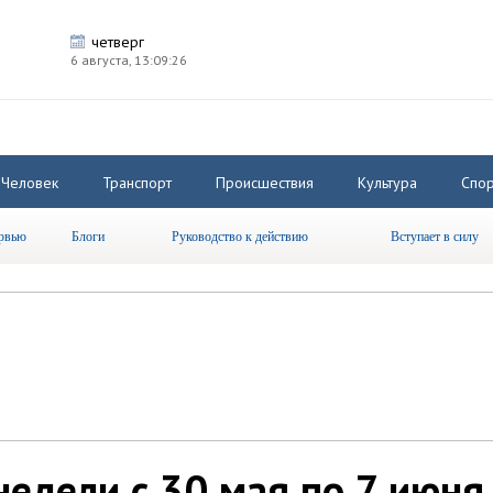
четверг
6 августа,
13:09:27
Человек
Транспорт
Происшествия
Культура
Спор
рвью
Блоги
Руководство к действию
Вступает в силу
едели с 30 мая по 7 июня