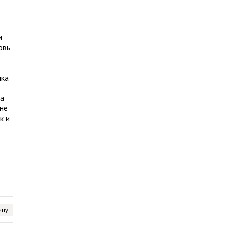
и
овь
ика
на
не
к и
ицу