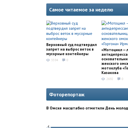
Самое читаемое за неделю
Верховный суд подтвердил
запрет на выброс веток в
«Мотоцикл — 
мусорные контейнеры
антидепресса
основательни
3594
0
женского омс
мотоклуба «Г
Казакова
2692
0
Фоторепортаж
В Омске масштабно отметили День моло