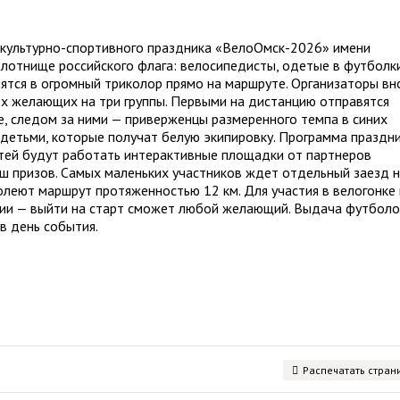
о культурно-спортивного праздника «ВелоОмск-2026» имени
лотнище российского флага: велосипедисты, одетые в футболк
роятся в огромный триколор прямо на маршруте. Организаторы вн
ех желающих на три группы. Первыми на дистанцию отправятся
, следом за ними — приверженцы размеренного темпа в синих
 детьми, которые получат белую экипировку. Программа праздн
стей будут работать интерактивные площадки от партнеров
ыш призов. Самых маленьких участников ждет отдельный заезд 
леют маршрут протяженностью 12 км. Для участия в велогонке 
ции — выйти на старт сможет любой желающий. Выдача футболо
в день события.
Распечатать стран