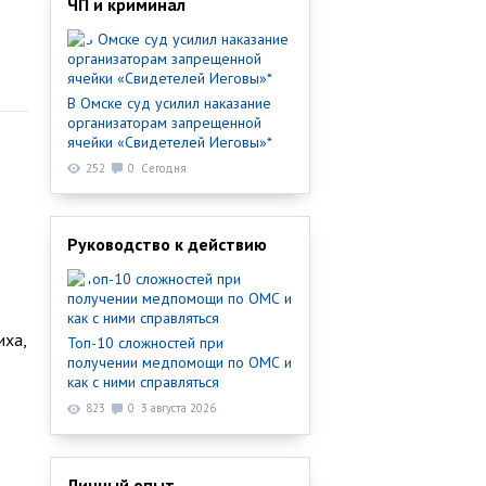
ЧП и криминал
В Омске суд усилил наказание
организаторам запрещенной
ячейки «Свидетелей Иеговы»*
252
0
Сегодня
Руководство к действию
иха,
Топ-10 сложностей при
получении медпомощи по ОМС и
как с ними справляться
823
0
3 августа 2026
Личный опыт