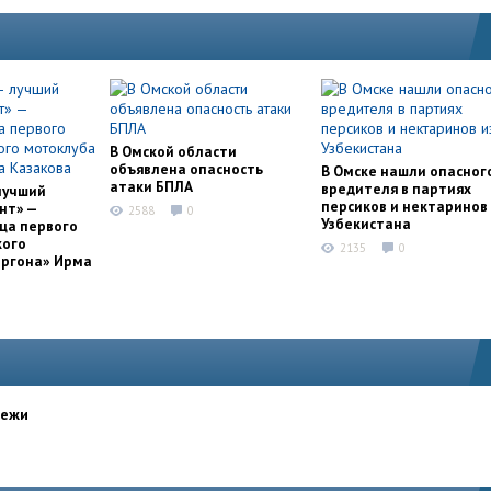
В Омской области
объявлена опасность
В Омске нашли опасног
атаки БПЛА
вредителя в партиях
лучший
персиков и нектаринов 
нт» —
2588
0
Узбекистана
ца первого
кого
2135
0
оргона» Ирма
дежи