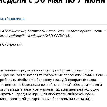
алья Евдокимова
ы в Большеречье, фестиваль «Владимир Спиваков приглашает» и
ольше событий — в обзоре «ОМСКРЕГИОНА».
а Сибирская»
ем канонам предков омичи смогут в Большеречье. Здесь
 Троица. Гостей встретят колоритные персонажи Семик и Семич
обовать необычную березовую кашу. В программе также
ию венков из березовых ветвей, старинный обряд кумления и
гут загадать заветное желание, украсив лентами молодую
сыграть в народные игры. Для любителей сибирской кухни
агу, зеленые яйца, окрашенные березовыми листьями, и