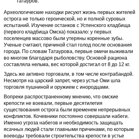
Татауров.
Археологические находки рисуют жизнь первых жителей
острога не только героической, но и полной суровых
испытаний. Изучение останков с Успенского кладбища
(первого кладбища Омска) показало: у первых
поселенцев массово были утеряны коренные зубы.
Ученые считают, причиной стал голод после основания
города. По словам Татаурова, первые омичи выживали
во многом благодаря рыболовству. Основой рациона
составляла нельма, вес которой достигал от 8 до 12 кг.
Здесь же активно торговали, в том числе контрабандой.
Несмотря на царский запрет, через устье Оми шла
торговля пушниной и оружием с инородцами.
Вопреки распространенному мнению, что омские
крепости не воевали, первые десятилетия
существования острога были временем непрерывных
конфликтов. Кочевники постоянно совершали набеги.
Именно угроза набегов и необходимость защищать
ясачных людей стали главными причинами, по которым
воеводы требовали строительства крепости в устье