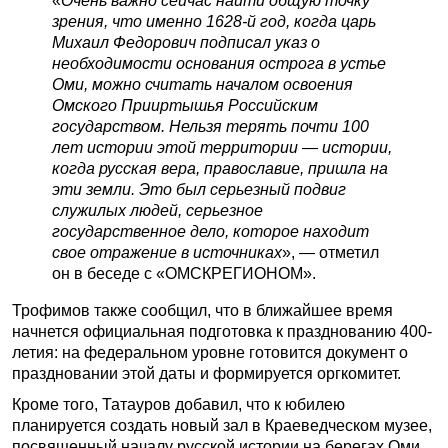
«
Очень важно сейчас найти общую точку
зрения, что именно 1628-й год, когда царь
Михаил Федорович подписал указ о
необходимости основания острога в устье
Оми, можно считать началом освоения
Омского Прииртышья Российским
государством. Нельзя терять почти 100
лет истории этой территории — истории,
когда русская вера, православие, пришла на
эти земли. Это был серьезный подвиг
служилых людей, серьезное
государственное дело, которое находит
свое отражение в источниках
», — отметил
он в беседе с «ОМСКРЕГИОНОМ».
Трофимов также сообщил, что в ближайшее время
начнется официальная подготовка к празднованию 400-
летия: на федеральном уровне готовится документ о
праздновании этой даты и формируется оргкомитет.
Кроме того, Татауров добавил, что к юбилею
планируется создать новый зал в Краеведческом музее,
посвященный началу русской истории на берегах Оми.