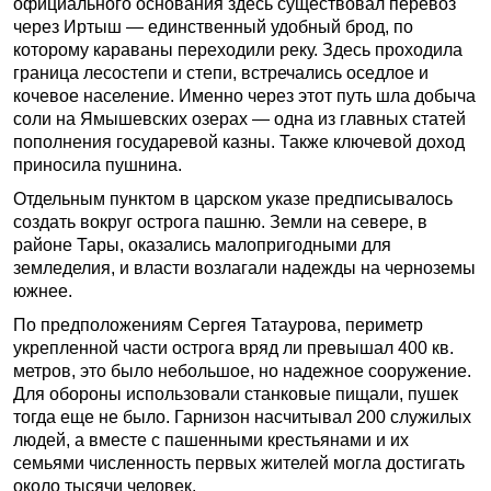
официального основания здесь существовал перевоз
через Иртыш — единственный удобный брод, по
которому караваны переходили реку. Здесь проходила
граница лесостепи и степи, встречались оседлое и
кочевое население. Именно через этот путь шла добыча
соли на Ямышевских озерах — одна из главных статей
пополнения государевой казны. Также ключевой доход
приносила пушнина.
Отдельным пунктом в царском указе предписывалось
создать вокруг острога пашню. Земли на севере, в
районе Тары, оказались малопригодными для
земледелия, и власти возлагали надежды на черноземы
южнее.
По предположениям Сергея Татаурова, периметр
укрепленной части острога вряд ли превышал 400 кв.
метров, это было небольшое, но надежное сооружение.
Для обороны использовали станковые пищали, пушек
тогда еще не было. Гарнизон насчитывал 200 служилых
людей, а вместе с пашенными крестьянами и их
семьями численность первых жителей могла достигать
около тысячи человек.