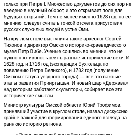
только при Петре I. Множество документов до сих пор не
введено в научный оборот, и это открывает поле для
будущих открытий. Тем не менее именно 1628 год, по ее
мнению, следует считать точкой отсчета присутствия
русских служилых людей в устье Оми.
На круглом столе выступили также археолог Сергей
Тихонов и директор Омского историко-краеведческого
музея Петр Вибе. Ученые сошлись во мнении, что не
нужно противопоставлять разные исторические вехи. И
1628 год, и 1716 год (экспедиция Бухгольца по
повелению Петра Великого), и 1782 год (получение
Омском статуса уездного города) — всё это важные
этапы развития Прииртышья. И новый шар «Держава»,
над которым работают скульпторы, собирает все эти
исторические смыслы.
Министр культуры Омской области Юрий Трофимов,
принявший участие в круглом столе, назвал дискуссию
крайне важной для формирования единого взгляда на
раннюю историю региона.