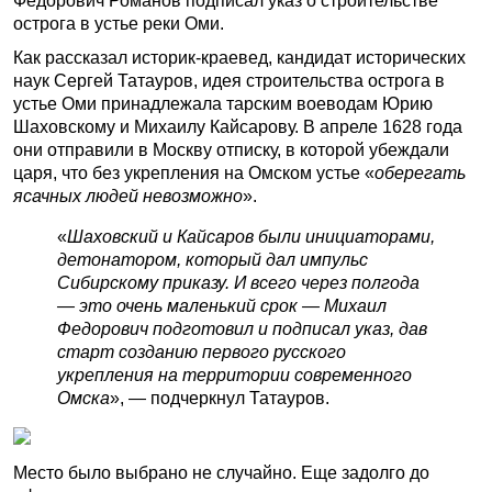
Федорович Романов подписал указ о строительстве
острога в устье реки Оми.
Как рассказал историк-краевед, кандидат исторических
наук Сергей Татауров, идея строительства острога в
устье Оми принадлежала тарским воеводам Юрию
Шаховскому и Михаилу Кайсарову. В апреле 1628 года
они отправили в Москву отписку, в которой убеждали
царя, что без укрепления на Омском устье «
оберегать
ясачных людей невозможно
».
«
Шаховский и Кайсаров были инициаторами,
детонатором, который дал импульс
Сибирскому приказу. И всего через полгода
— это очень маленький срок — Михаил
Федорович подготовил и подписал указ, дав
старт созданию первого русского
укрепления на территории современного
Омска
», — подчеркнул Татауров.
Место было выбрано не случайно. Еще задолго до