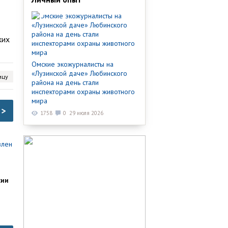
ких
Омские экожурналисты на
«Лузинской даче» Любинского
ицу
района на день стали
инспекторами охраны животного
мира
>
1758
0
29 июля 2026
сии