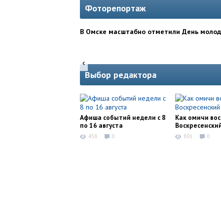
Фоторепортаж
В Омске масштабно отметили День моло
Выбор редактора
Афиша событий недели с 8
Как омичи во
по 16 августа
Воскресенски
458
0
891
0