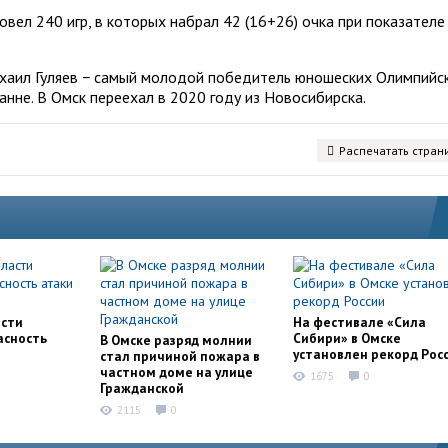
овел 240 игр, в которых набрал 42 (16+26) очка при показателе
ихаил Гуляев − самый молодой победитель юношеских Олимпийс
анне. В Омск переехал в 2020 году из Новосибирска.
Распечатать стран
асти
На фестивале «Сила
асность
Сибири» в Омске
В Омске разряд молнии
установлен рекорд Рос
стал причиной пожара в
частном доме на улице
1675
0
Гражданской
2115
0