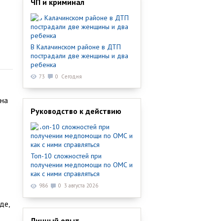
ЧП и криминал
В Калачинском районе в ДТП
пострадали две женщины и два
ребенка
73
0
Сегодня
 на
Руководство к действию
Топ-10 сложностей при
получении медпомощи по ОМС и
как с ними справляться
986
0
3 августа 2026
де,
Личный опыт