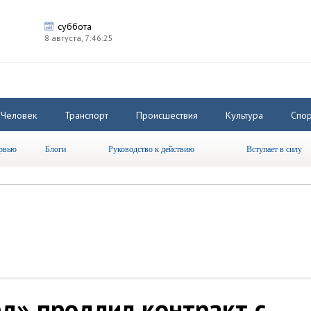
суббота
8 августа,
7:46:25
Человек
Транспорт
Происшествия
Культура
Спор
рвью
Блоги
Руководство к действию
Вступает в силу
д» продлил контракт с