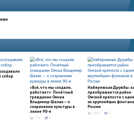
дежи
ссоздавали
й собор
«Всё, что мы создали,
Набережная Дружбы: к
работает»: Почётный
преображается район
гражданин Омска
Омской крепости с одн
Владимир Шалак — о
из крупнейших фонтано
сохранении культуры в
России
лихие 90-е
1141
0
735
0