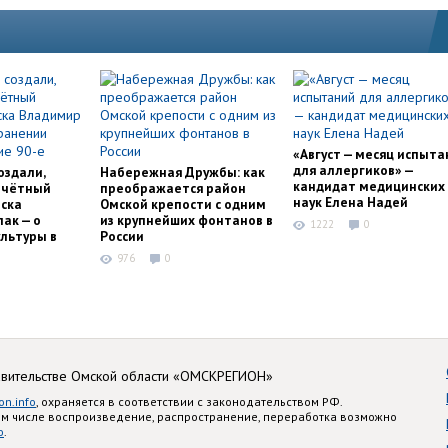
«Август — месяц испыта
для аллергиков» —
оздали,
Набережная Дружбы: как
кандидат медицинских
очётный
преображается район
наук Елена Надей
ска
Омской крепости с одним
ак — о
из крупнейших фонтанов в
1222
0
льтуры в
России
976
0
авительстве Омской области «ОМСКРЕГИОН»
on.info
, охраняется в соответствии с законодательством РФ.
ом числе воспроизведение, распространение, переработка возможно
o
.