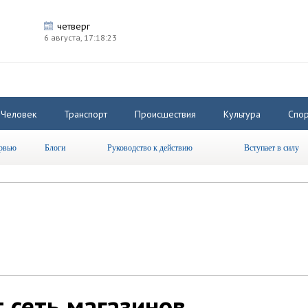
четверг
6 августа,
17:18:23
Человек
Транспорт
Происшествия
Культура
Спор
рвью
Блоги
Руководство к действию
Вступает в силу
 сеть магазинов