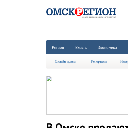
Регион
Власть
Экономика
Онлайн-прием
Репортажи
Инте
В Омске продают