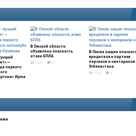
В Омской области
объявлена опасность
В Омске нашли опасног
атаки БПЛА
вредителя в партиях
лучший
персиков и нектаринов 
нт» —
2609
0
Узбекистана
ца первого
кого
2142
0
оргона» Ирма
дежи