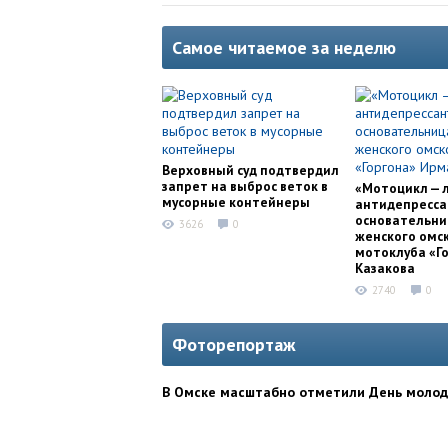
Самое читаемое за неделю
Верховный суд подтвердил
запрет на выброс веток в
«Мотоцикл — 
мусорные контейнеры
антидепресса
основательни
3626
0
женского омс
мотоклуба «Г
Казакова
2740
0
Фоторепортаж
В Омске масштабно отметили День моло