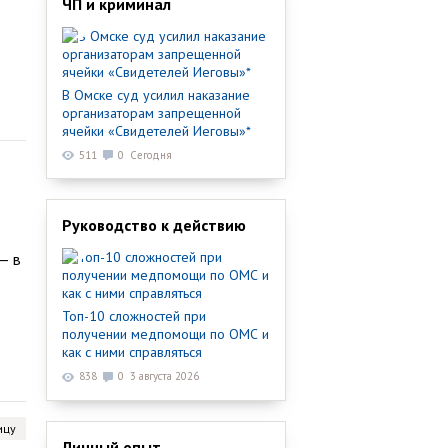
ЧП и криминал
В Омске суд усилил наказание
организаторам запрещенной
ячейки «Свидетелей Иеговы»*
511
0
Сегодня
Руководство к действию
— в
Топ-10 сложностей при
получении медпомощи по ОМС и
как с ними справляться
838
0
3 августа 2026
ицу
Личный опыт