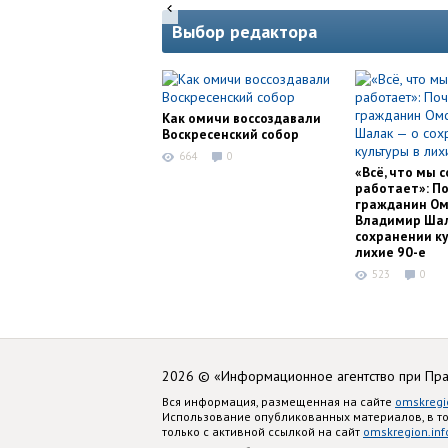
Выбор редактора
Как омичи воссоздавали
Воскресенский собор
664
0
«Всё, что мы с
работает»: П
гражданин Ом
Владимир Шал
сохранении ку
лихие 90-е
523
0
2026 © «Информационное агентство при Пр
Вся информация, размещенная на сайте
omskregi
Использование опубликованных материалов, в т
только с активной ссылкой на сайт
omskregion.inf