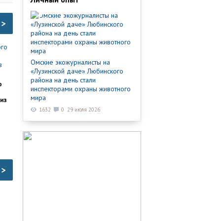
>
Омские экожурналисты на
«Лузинской даче» Любинского
района на день стали
о
инспекторами охраны животного
мира
из
1632
0
29 июля 2026
>