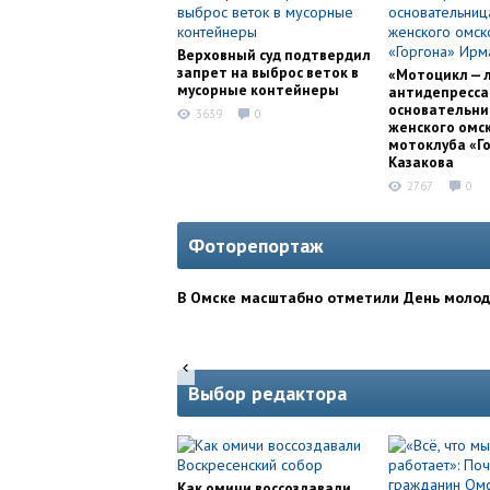
Верховный суд подтвердил
запрет на выброс веток в
«Мотоцикл — 
мусорные контейнеры
антидепресса
основательни
3639
0
женского омс
мотоклуба «Г
Казакова
2767
0
Фоторепортаж
В Омске масштабно отметили День моло
Выбор редактора
Как омичи воссоздавали