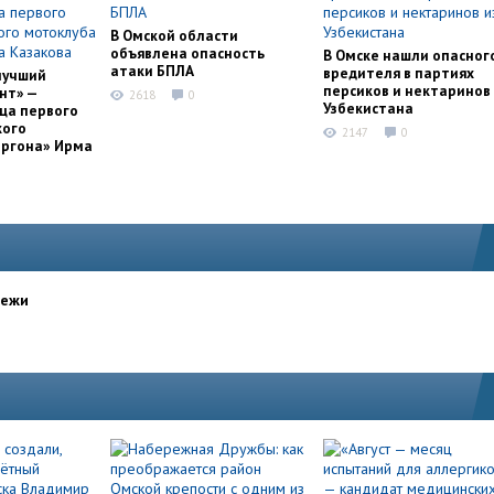
В Омской области
объявлена опасность
В Омске нашли опасног
атаки БПЛА
вредителя в партиях
лучший
персиков и нектаринов 
нт» —
2618
0
Узбекистана
ца первого
кого
2147
0
оргона» Ирма
дежи