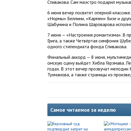
Спивакова. Сам маэстро подарил музыка
6 июня вечер посвятят оперной классике
«Нормы» Беллини, «Кармен» Бизе и друг
Шабунина и Полина Шароварова исполнят
7 июня — «Настроения романтизма». В п
Грига, а также Четвёртая симфония Шубе
одного стипендиата фонда Спивакова.
Финальный аккорд — 8 июня, мультимедий
омскую сцену выйдет Хибла Герзмава. Л
годах. В этот вечер прозвучат мелодии 
Тухманова, а также страницы из произв
Самое читаемое за неделю