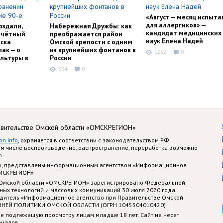
«Август — месяц испыта
для аллергиков» —
оздали,
Набережная Дружбы: как
кандидат медицинских
очётный
преображается район
наук Елена Надей
ска
Омской крепости с одним
ак — о
из крупнейших фонтанов в
1232
0
льтуры в
России
984
0
авительстве Омской области «ОМСКРЕГИОН»
on.info
, охраняется в соответствии с законодательством РФ.
ом числе воспроизведение, распространение, переработка возможно
o
.
nfo, представлены информационным агентством «Информационное
ОМСКРЕГИОН»
 Омской области «ОМСКРЕГИОН» зарегистрировано Федеральной
ных технологий и массовых коммуникаций 30 июля 2020 года.
едитель «Информационное агентство при Правительстве Омской
ННЕЙ ПОЛИТИКИ ОМСКОЙ ОБЛАСТИ (ОГРН 1045504010420)
е подлежащую просмотру лицам младше 18 лет. Сайт не несет
риалов.