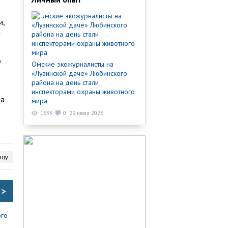
и,
а
о
Омские экожурналисты на
«Лузинской даче» Любинского
района на день стали
инспекторами охраны животного
на
мира
1633
0
29 июля 2026
ицу
>