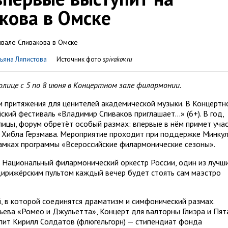
кова в Омске
ьяна Ляпистова
Источник фото
spivakov.ru
лице с 5 по 8 июня в Концертном зале филармонии.
ом притяжения для ценителей академической музыки. В Концертн
кий фестиваль «Владимир Спиваков приглашает...» (6+). В год,
лицы, форум обретёт особый размах: впервые в нём примет уча
а Хибла Герзмава. Мероприятие проходит при поддержке Минку
амках программы «Всероссийские филармонические сезоны».
— Национальный филармонический оркестр России, один из лучш
дирижёрским пультом каждый вечер будет стоять сам маэстро
, в которой соединятся драматизм и симфонический размах.
ева «Ромео и Джульетта», Концерт для валторны Глиэра и Пят
пит Кирилл Солдатов (флюгельгорн) — стипендиат фонда