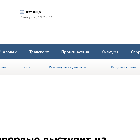
пятница
7 августа,
19:25:37
Человек
Транспорт
Происшествия
Культура
Спор
рвью
Блоги
Руководство к действию
Вступает в силу
впервые выступит на