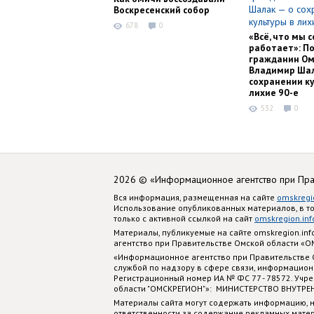
Воскресенский собор
678
0
«Всё, что мы с
работает»: П
гражданин Ом
Владимир Шал
сохранении ку
лихие 90-е
532
0
2026 © «Информационное агентство при Пр
Вся информация, размещенная на сайте
omskregi
Использование опубликованных материалов, в т
только с активной ссылкой на сайт
omskregion.inf
Материалы, публикуемые на сайте omskregion.i
агентство при Правительстве Омской области «
«Информационное агентство при Правительстве
службой по надзору в сфере связи, информацион
Регистрационный номер ИА № ФС 77 - 78572. Учр
области "ОМСКРЕГИОН"»: МИНИСТЕРСТВО ВНУТРЕ
Материалы сайта могут содержать информацию, н
ответственности за содержание рекламных мате