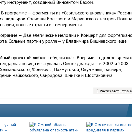
нту инструмент, созданный Винсентом Бахом.
. В программе — фрагменты из «Севильского цирюльника» Россин
их шедевров. Солистки Большого и Мариинского театров Полин
 арии, полные страсти и темперамента.
рограмме — Две элегические мелодии и Концерт для фортепиан
рта. Сольные партии у рояля — у Владимира Вишневского, ещё
ный проект «Я люблю тебя, жизнь!». Впервые за долгое время 
егендарная певица выступала в Омске дважды — в 2002 и 2008
Колмановского, Френкеля, Пахмутовой, Окуджавы, Баснера,
едений Чайковского, Свиридова, Шнитке и Шостаковича.
Распечатать стран