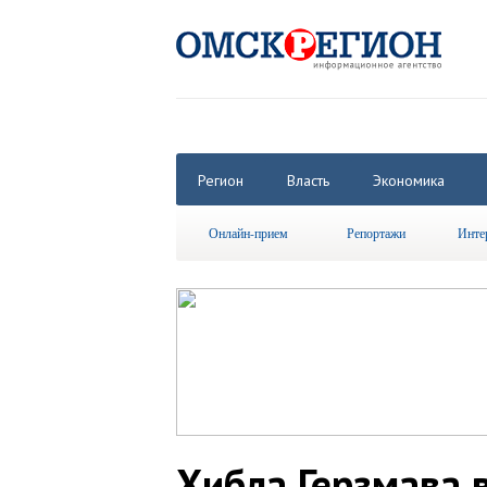
Регион
Власть
Экономика
Онлайн-прием
Репортажи
Инте
Хибла Герзмава 