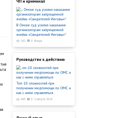
ЧП и криминал
В Омске суд усилил наказание
организаторам запрещенной
ячейки «Свидетелей Иеговы»*
562
0
Вчера
ом
Руководство к действию
стие
льта
Топ-10 сложностей при
их
получении медпомощи по ОМС и
как с ними справляться
845
0
3 августа 2026
ая
Личный опыт