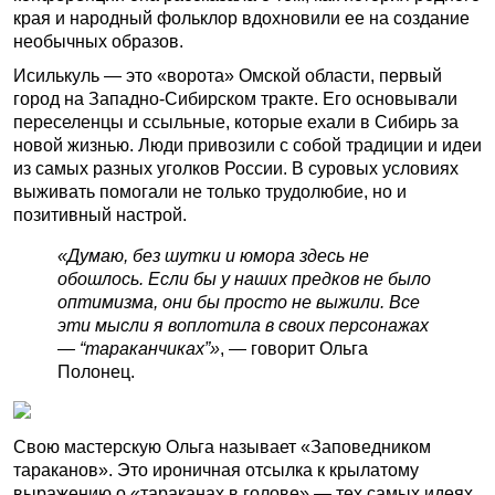
края и народный фольклор вдохновили ее на создание
необычных образов.
Исилькуль — это «ворота» Омской области, первый
город на Западно-Сибирском тракте. Его основывали
переселенцы и ссыльные, которые ехали в Сибирь за
новой жизнью. Люди привозили с собой традиции и идеи
из самых разных уголков России. В суровых условиях
выживать помогали не только трудолюбие, но и
позитивный настрой.
«Думаю, без шутки и юмора здесь не
обошлось. Если бы у наших предков не было
оптимизма, они бы просто не выжили. Все
эти мысли я воплотила в своих персонажах
— “тараканчиках”»
, — говорит Ольга
Полонец.
Свою мастерскую Ольга называет «Заповедником
тараканов». Это ироничная отсылка к крылатому
выражению о «тараканах в голове» — тех самых идеях