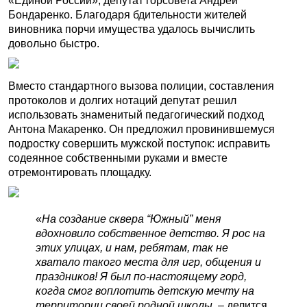
«Единой России», депутат горсовета Андрей
Бондаренко. Благодаря бдительности жителей
виновника порчи имущества удалось вычислить
довольно быстро.
Вместо стандартного вызова полиции, составления
протоколов и долгих нотаций депутат решил
использовать знаменитый педагогический подход
Антона Макаренко. Он предложил провинившемуся
подростку совершить мужской поступок: исправить
содеянное собственными руками и вместе
отремонтировать площадку.
«
На создание сквера “Южный” меня
вдохновило собственное детство. Я рос на
этих улицах, и нам, ребятам, так не
хватало такого места для игр, общения и
праздников! Я был по-настоящему горд,
когда смог воплотить детскую мечту на
территории своей родной школы
, – делится