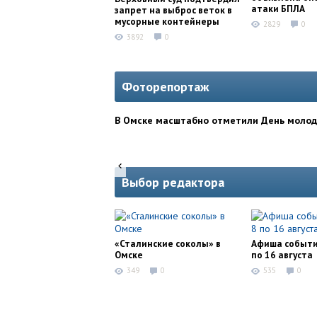
атаки БПЛА
запрет на выброс веток в
мусорные контейнеры
2829
0
3892
0
Фоторепортаж
В Омске масштабно отметили День моло
Выбор редактора
«Сталинские соколы» в
Афиша событи
Омске
по 16 августа
349
0
535
0