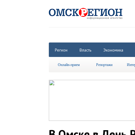
Регион
Власть
Экономика
Онлайн-прием
Репортажи
Инте
В Омске в День 