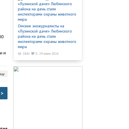
Омские экожурналисты на
«Лузинской даче» Любинского
района на день стали
00
инспекторами охраны животного
мира
и и
1842
0
29 июля 2026
ицу
>
ятия