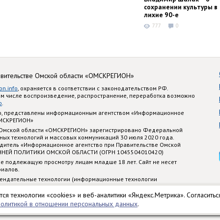
сохранении культуры в
лихие 90-е
777
0
авительстве Омской области «ОМСКРЕГИОН»
on.info
, охраняется в соответствии с законодательством РФ.
ом числе воспроизведение, распространение, переработка возможно
o
.
nfo, представлены информационным агентством «Информационное
ОМСКРЕГИОН»
 Омской области «ОМСКРЕГИОН» зарегистрировано Федеральной
ных технологий и массовых коммуникаций 30 июля 2020 года.
едитель «Информационное агентство при Правительстве Омской
ННЕЙ ПОЛИТИКИ ОМСКОЙ ОБЛАСТИ (ОГРН 1045504010420)
е подлежащую просмотру лицам младше 18 лет. Сайт не несет
риалов.
ендательные технологии (информационные технологии
стематизации и анализа сведений, относящихся к предпочтениям
 территории Российской Федерации)
тся технологии «cookies» и веб-аналитики «Яндекс.Метрика». Согласитьс
политикой в отношении персональных данных
.