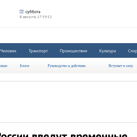
суббота
8 августа,
17:59:53
Человек
Транспорт
Происшествия
Культура
Спор
рвью
Блоги
Руководство к действию
Вступает в силу
России введут временные