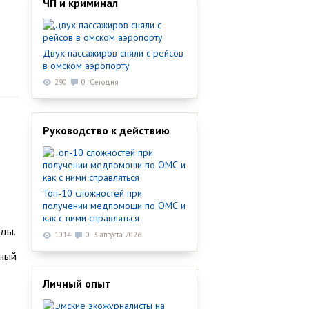
ЧП и криминал
Двух пассажиров сняли с рейсов
в омском аэропорту
290
0
Сегодня
Руководство к действию
Топ-10 сложностей при
получении медпомощи по ОМС и
как с ними справляться
еды.
1014
0
3 августа 2026
йный
Личный опыт