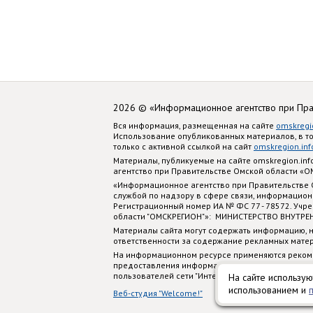
2026 © «Информационное агентство при Пр
Вся информация, размещенная на сайте
omskregi
Использование опубликованных материалов, в т
только с активной ссылкой на сайт
omskregion.inf
Материалы, публикуемые на сайте omskregion.i
агентство при Правительстве Омской области «
«Информационное агентство при Правительстве
службой по надзору в сфере связи, информацион
Регистрационный номер ИА № ФС 77 - 78572. Учр
области "ОМСКРЕГИОН"»: МИНИСТЕРСТВО ВНУТРЕ
Материалы сайта могут содержать информацию, н
ответственности за содержание рекламных мате
На информационном ресурсе применяются реком
предоставления информации на основе сбора, си
пользователей сети "Интернет", находящихся на
На сайте использую
использованием и
Веб-студия "Welcome!"