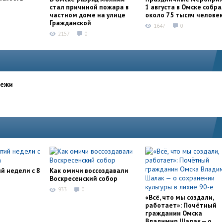
стал причиной пожара в
1 августа в Омске собр
частном доме на улице
около 75 тысяч челове
Гражданской
1647
0
2157
0
дежи
й недели с 8
Как омичи воссоздавали
Воскресенский собор
933
0
«Всё, что мы создали,
работает»: Почётный
гражданин Омска
Владимир Шалак — о