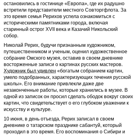
остановились в гостинице «Европа», где их радушно
встретили представители местного Совторгфлота. За
это время семья Рерихов успела ознакомиться с
историческими памятниками города, включая
старинный острог XVII века и Казачий Никольский
собор.
Николай Рерих, будучи признанным художником,
путешественником и ученым, оценил художественное
собрание Омского музея, оставив в своем дневнике
восторженные записи о картинах русских мастеров.
Художник был удивлен
«богатым собранием картин,
умело подобранных, характеризующих течения русской
школы». Его внимание привлекли даже две
незаконченные работы, которые хранились в музее. В
одной из записок он просил сделать ободок вокруг своих
картин, что свидетельствует о его глубоком уважении к
искусству и культуре.
10 июня, в день отъезда, Рерих записал в своем
дневнике о татарском празднике сабантуй, который
проходил в это время. Его воспоминания о Сибири и