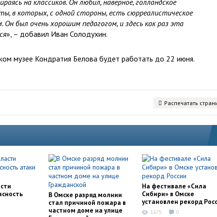
раясь на классиков. Он любил, наверное, голландское
ты, в которых, с одной стороны, есть сюрреалистическое
м. Он был очень хорошим педагогом, и здесь как раз эта
ся
», – добавил Иван Солодухин.
ском музее Кондратия Белова будет работать до 22 июня.
Распечатать стран
асти
На фестивале «Сила
асность
Сибири» в Омске
В Омске разряд молнии
установлен рекорд Рос
стал причиной пожара в
частном доме на улице
1675
0