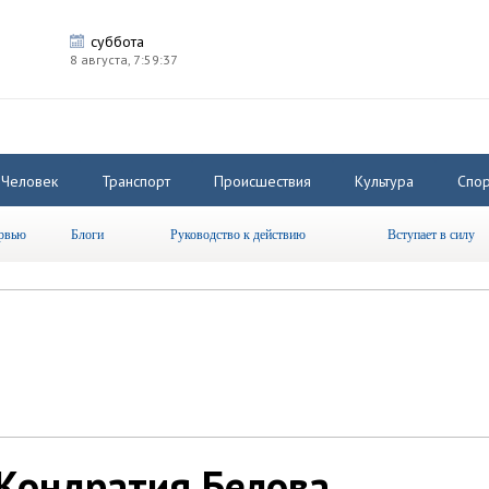
суббота
8 августа,
7:59:37
Человек
Транспорт
Происшествия
Культура
Спор
рвью
Блоги
Руководство к действию
Вступает в силу
Кондратия Белова