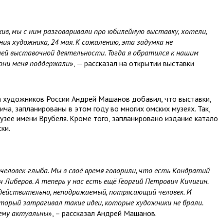
ив, мы с ним разговаривали про юбилейную выставку, хотели,
ия художника, 24 мая. К сожалению, эта задумка не
шей выставочной деятельности. Тогда я обратился к нашим
 они меня поддержали
», — рассказал на открытии выставки
 художников России Андрей Машанов добавил, что выставки,
ча, запланированы в этом году во многих омских музеях. Так,
узее имени Врубеля. Кроме того, запланировано издание катало
ки.
человек-глыба. Мы в своё время говорили, что есть Кондратий
ч Либеров. А теперь у нас есть ещё Георгий Петрович Кичигин.
 действительно, неподражаемый, потрясающий человек. И
оторый затрагивал такие идеи, которые художники не брали.
ему актуальны
», – рассказал Андрей Машанов.