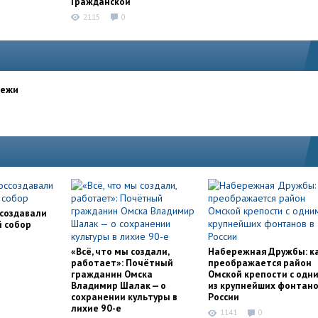
Гражданской
2115
0
дежи
ссоздавали
й собор
«Всё, что мы создали,
Набережная Дружбы: к
работает»: Почётный
преображается район
гражданин Омска
Омской крепости с одн
Владимир Шалак — о
из крупнейших фонтано
сохранении культуры в
России
лихие 90-е
1141
0