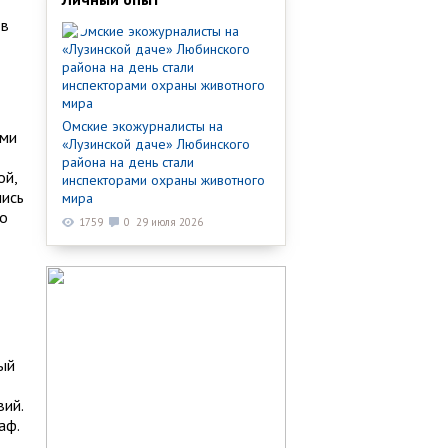
 в
Омские экожурналисты на
ами
«Лузинской даче» Любинского
района на день стали
ой,
инспекторами охраны животного
лись
мира
ро
1759
0
29 июля 2026
ый
вий.
аф.