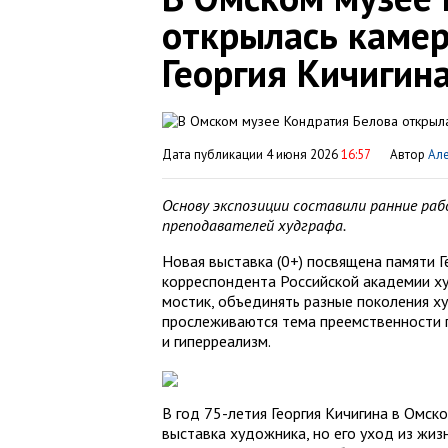
открылась камер
Георгия Кичигин
Дата публикации 4 июня 2026
16:57
Автор
Але
Основу экспозиции составили ранние раб
преподавателей худграфа.
Новая выставка (0+) посвящена памяти Г
корреспондента Российской академии ху
мостик, объединять разные поколения ху
прослеживаются тема преемственности п
и гиперреализм.
В год 75-летия Георгия Кичигина в Омс
выставка художника, но его уход из жиз