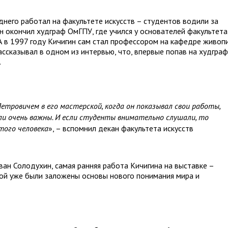
него работал на факультете искусств – студентов водили за
ин окончил худграф ОмГПУ, где учился у основателей факультета
А в 1997 году Кичигин сам стал профессором на кафедре живоп
ассказывал в одном из интервью, что, впервые попав на худграф
.
Петровичем в его мастерской, когда он показывал свои работы,
ли очень важны. И если студенты внимательно слушали, то
того человека
», – вспомнил декан факультета искусств
ан Солодухин, самая ранняя работа Кичигина на выставке –
рой уже были заложены основы нового понимания мира и