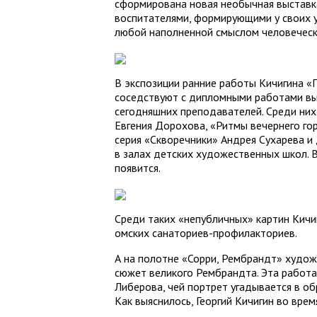
сформирована новая необычная выставк
воспитателями, формирующими у своих уч
любой наполненной смыслом человеческ
В экспозиции ранние работы Кичигина «
соседствуют с дипломными работами вып
сегодняшних преподавателей. Среди них
Евгения Дорохова, «Ритмы вечернего го
серия «Скворечники» Андрея Сухарева и 
в залах детских художественных школ. В
появится.
Среди таких «непубличных» картин Кичиг
омских санаториев-профилакториев.
А на полотне «Сорри, Рембрандт» худож
сюжет великого Рембрандта. Эта работа
Либерова, чей портрет угадывается в об
Как выяснилось, Георгий Кичигин во врем