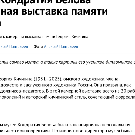
ная выставка памяти
а
ксей Пантелеев
Фото
Алексей Пантелеев
оты самого мэтра, а также картины его учеников-дипломников 
еоргия Кичигина (1951–2025), омского художника, члена-
дожеств и заслуженного художника России. Она призвана, как
дожников-педагогов. В этой камерной выставке всего из 20 ра
околений и авторский кичигинский стиль, сочетающий сюрреал
ком музее Кондратия Белова была запланирована персональная
ни внес свои коррективы. По инициативе директора музея была