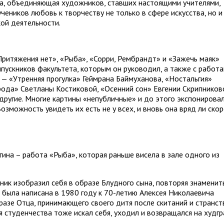
а, объединяющая художников, ставших настоящими учителями,
еников любовь к творчеству не только в сфере искусства, но и
ой деятельности.
Притяжения нет», «Рыба», «Сорри, Рембрандт» и «Зажечь маяк»
ускников факультета, которым он руководил, а также с работ
 — «Утренняя прогулка» Геймрана Баймуханова, «Ностальгия»
рода» Светланы Костиковой, «Осенний сон» Евгении Скрипников
другие. Многие картины «непубличные» и до этого экспонирова
озможность увидеть их есть не у всех, и вновь она вряд ли ско
ина – работа «Рыба», которая раньше висела в зале одного из
ник изобразил себя в образе Блудного сына, повторяя знаменит
 была написана в 1980 году к 70-летию Алексея Николаевича
разе Отца, принимающего своего дитя после скитаний и странст
я студенчества тоже искал себя, уходил и возвращался на худгр