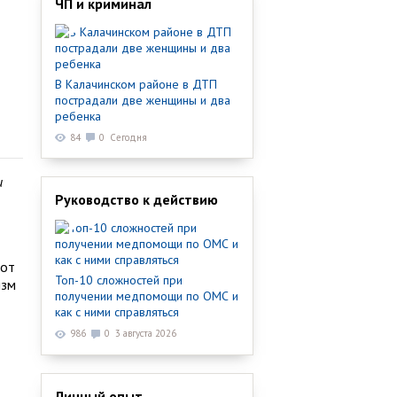
ЧП и криминал
В Калачинском районе в ДТП
пострадали две женщины и два
ребенка
84
0
Сегодня
и
Руководство к действию
бот
Топ-10 сложностей при
изм
получении медпомощи по ОМС и
как с ними справляться
986
0
3 августа 2026
Личный опыт