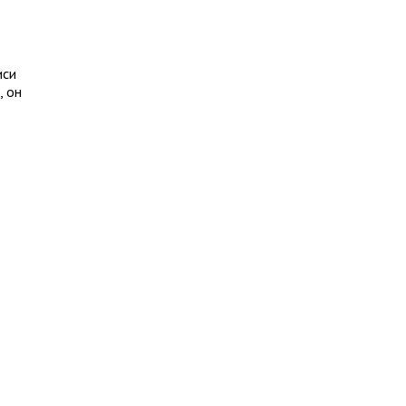
иси
, он