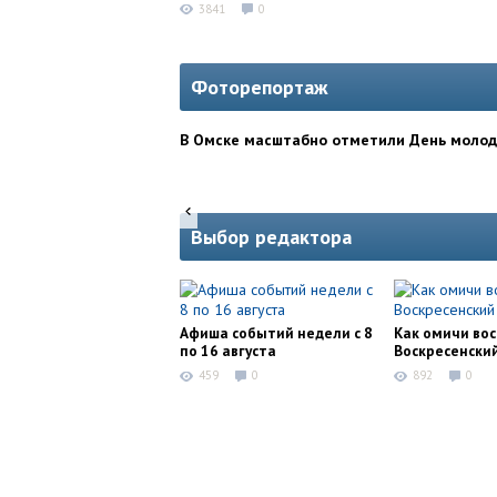
3841
0
Фоторепортаж
В Омске масштабно отметили День моло
Выбор редактора
Афиша событий недели с 8
Как омичи во
по 16 августа
Воскресенски
459
0
892
0