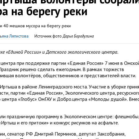
а на берегу реки
ьяна Ляпистова
Источник фото
Дарья Бородулина
ке «Единой России» и Детского экологического центра.
 центра при поддержке партии «Единая Россия» 7 июня в Омско
Праздник решено сделать ежегодным. В рамках торжеств
инившая волонтёров, общественников и представителей власти.
Иртыша в районе Ленинградского моста. Участие в уборке прин
ти, партии «Единая Россия», Экологического центра, ресурсног
о центра «Глобус» ОмГАУ и Добро.центра «Молоды душой». Вме
али праздничную программу в Экологическом центре: флешмобы
«Иртыш и его притоки» и конкурс рисунков на асфальте.
сии, сенатор РФ Дмитрий Перминов, депутат Заксобрания,