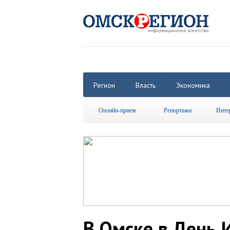
Регион
Власть
Экономика
Онлайн-прием
Репортажи
Инте
В Омске в День 