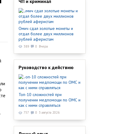
ЧП и криминал
Омич сдал золотые монеты и
отдал более двух миллионов
рублей аферистам
389
0
Вчера
й
Руководство к действию
яли
о
Топ-10 сложностей при
сте
получении медпомощи по ОМС и
как с ними справляться
,
757
0
3 августа 2026
Личный опыт