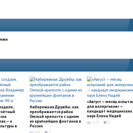
дежи
«Август — месяц испыта
для аллергиков» —
оздали,
Набережная Дружбы: как
кандидат медицинских
очётный
преображается район
наук Елена Надей
ска
Омской крепости с одним
ак — о
из крупнейших фонтанов в
1129
0
льтуры в
России
864
0