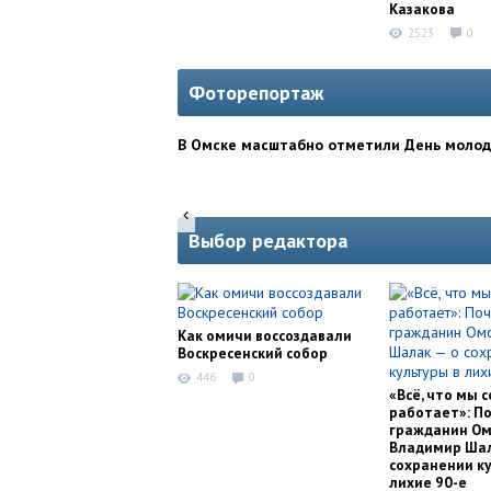
Казакова
2523
0
Фоторепортаж
В Омске масштабно отметили День моло
Выбор редактора
Как омичи воссоздавали
Воскресенский собор
446
0
«Всё, что мы с
работает»: П
гражданин Ом
Владимир Шал
сохранении ку
лихие 90-е