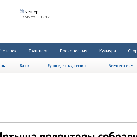
четверг
6 августа,
0:19:17
Человек
Транспорт
Происшествия
Культура
Спор
рвью
Блоги
Руководство к действию
Вступает в силу
Иртыша волонтеры собрал