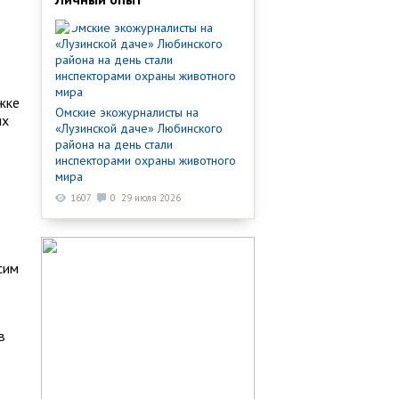
жке
Омские экожурналисты на
ых
«Лузинской даче» Любинского
района на день стали
инспекторами охраны животного
мира
1607
0
29 июля 2026
сим
в