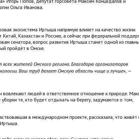
а» Игорь Попов, депутат горсовета Максим Концедалов и
огии Ольга Иванова.
ровая экосистема Иртыша напрямую влияет на качество жизни
т Китай, Казахстан и Россию, а сейчас при федеральной поддер
овам сенатора, вопрос развития Иртыша станет одной из главн
рый пройдёт в Омске.
т всех жителей Омского региона. Благодарю организаторов
 экологии. Ваш труд делает Омскую область чище и лучше
», —
ии вовлекают людей в ответственное отношение к природе. Мак
уборки те, кто будет отдыхать на берегу, задумаются о том,
аствовавшая в международном проекте, рассказала, что живёт 
 Иртыша.