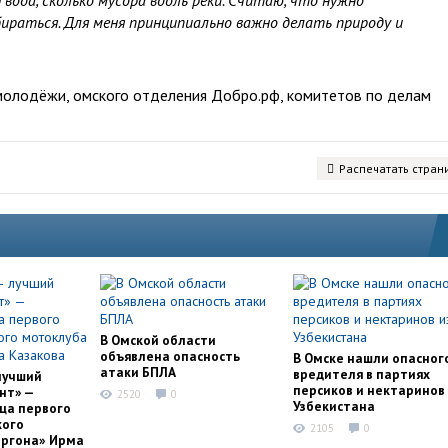
 вода, сколько мусора вдоль реки. Считаю, что нужно
бираться. Для меня принципиально важно делать природу и
молодёжи, омского отделения Добро.рф, комитетов по делам
Распечатать стран
В Омской области
объявлена опасность
В Омске нашли опасног
атаки БПЛА
вредителя в партиях
лучший
персиков и нектаринов 
нт» —
2520
0
Узбекистана
ца первого
кого
2105
0
оргона» Ирма