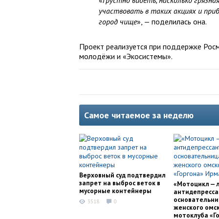
«
Грустно видеть, насколько грязная
участвовать в таких акциях и при
город чище
», — поделилась она.
Проект реализуется при поддержке Рос
молодёжи и «Экосистемы».
Самое читаемое за неделю
Верховный суд подтвердил
запрет на выброс веток в
«Мотоцикл — 
мусорные контейнеры
антидепресса
основательни
3518
0
женского омс
мотоклуба «Г