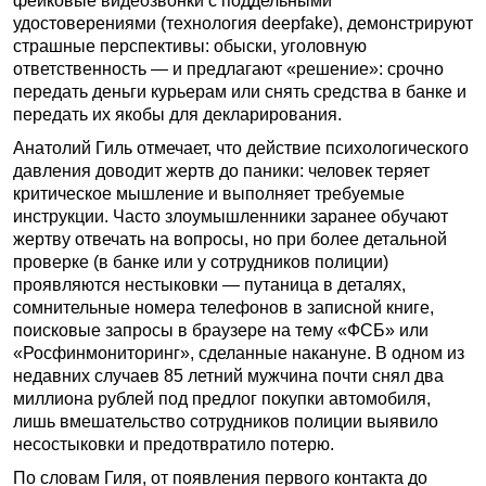
фейковые видеозвонки с поддельными
удостоверениями (технология deepfake), демонстрируют
страшные перспективы: обыски, уголовную
ответственность — и предлагают «решение»: срочно
передать деньги курьерам или снять средства в банке и
передать их якобы для декларирования.
Анатолий Гиль отмечает, что действие психологического
давления доводит жертв до паники: человек теряет
критическое мышление и выполняет требуемые
инструкции. Часто злоумышленники заранее обучают
жертву отвечать на вопросы, но при более детальной
проверке (в банке или у сотрудников полиции)
проявляются нестыковки — путаница в деталях,
сомнительные номера телефонов в записной книге,
поисковые запросы в браузере на тему «ФСБ» или
«Росфинмониторинг», сделанные накануне. В одном из
недавних случаев 85 летний мужчина почти снял два
миллиона рублей под предлог покупки автомобиля,
лишь вмешательство сотрудников полиции выявило
несостыковки и предотвратило потерю.
По словам Гиля, от появления первого контакта до