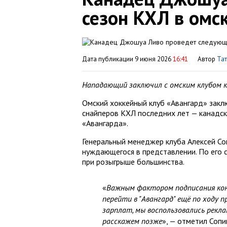
сезон КХЛ в омс
Дата публикации 9 июня 2026
16:41
Автор
Тат
Нападающий заключил с омским клубом к
Омский хоккейный клуб «Авангард» закл
снайперов КХЛ последних лет — канадс
«Авангарда».
Генеральный менеджер клуба Алексей Соп
нуждающегося в представлении. По его 
при розыгрыше большинства.
«
Важным фактором подписания кон
перейти в "Авангард" ещё по ходу 
зарплат, мы воспользовались рекл
расскажем позже
», — отметил Сопи