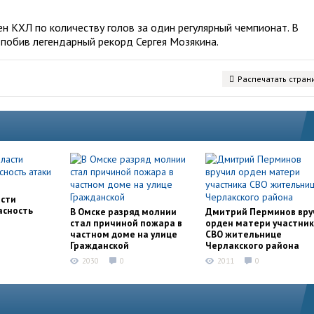
 КХЛ по количеству голов за один регулярный чемпионат. В
 побив легендарный рекорд Сергея Мозякина.
Распечатать стран
асти
асность
В Омске разряд молнии
Дмитрий Перминов вру
стал причиной пожара в
орден матери участни
частном доме на улице
СВО жительнице
Гражданской
Черлакского района
2030
0
2011
0