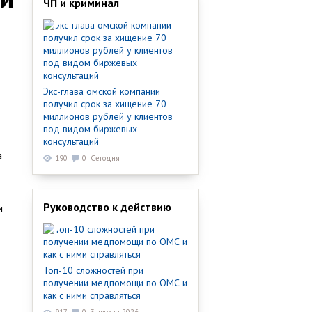
ЧП и криминал
Экс-глава омской компании
получил срок за хищение 70
миллионов рублей у клиентов
под видом биржевых
консультаций
а
190
0
Сегодня
Руководство к действию
и
Топ-10 сложностей при
получении медпомощи по ОМС и
как с ними справляться