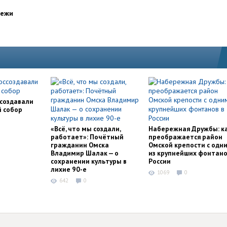
дежи
ссоздавали
й собор
«Всё, что мы создали,
Набережная Дружбы: к
работает»: Почётный
преображается район
гражданин Омска
Омской крепости с одн
Владимир Шалак — о
из крупнейших фонтано
сохранении культуры в
России
лихие 90-е
1069
0
642
0