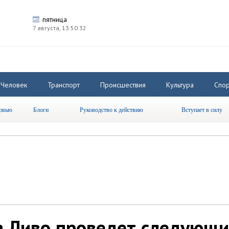
пятница
7 августа,
13:50:33
Человек
Транспорт
Происшествия
Культура
Спор
рвью
Блоги
Руководство к действию
Вступает в силу
 Ливо проведет следующ