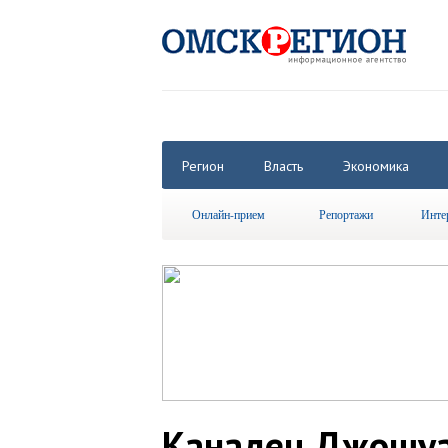
Регион
Власть
Экономика
Онлайн-прием
Репортажи
Инте
Канадец Джошуа