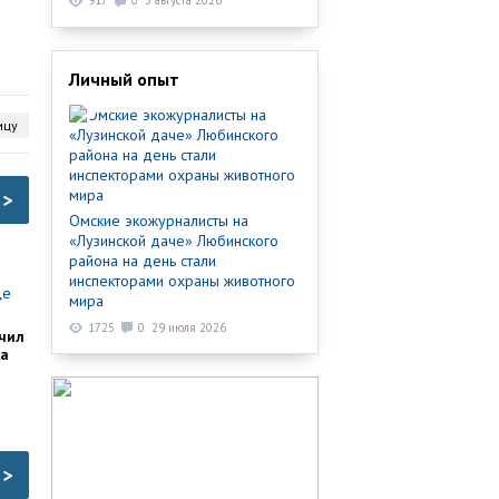
917
0
3 августа 2026
Личный опыт
ицу
>
Омские экожурналисты на
«Лузинской даче» Любинского
района на день стали
инспекторами охраны животного
мира
1725
0
29 июля 2026
чил
ка
>