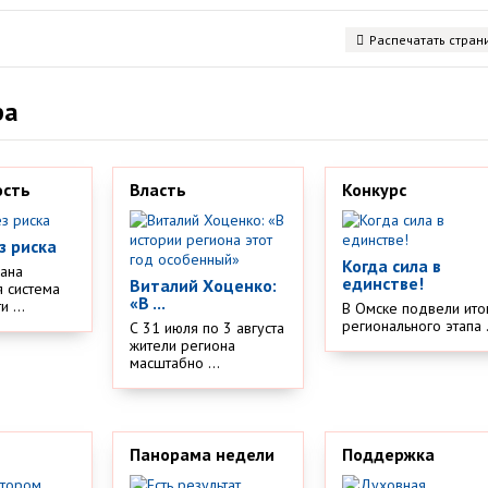
Распечатать стран
ра
ость
Власть
Конкурс
з риска
Когда сила в
дана
единстве!
Виталий Хоценко:
 система
«В ...
 ...
В Омске подвели ито
регионального этапа .
С 31 июля по 3 августа
жители региона
масштабно ...
Панорама недели
Поддержка