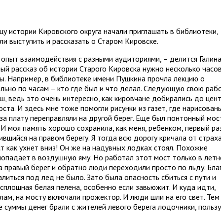
 истории Кировского округа начали приглашать в библиотеки,
ли выступить и рассказать о Старом Кировске.
 опыт взаимодействия с разными аудиториями, – делится Галин
ный рассказ об истории Старого Кировска нужно несколько часов
. Например, в библиотеке имени Пушкина прочла лекцию о
льно по часам – кто где был и что делал. Cледующую свою раб
, ведь это очень интересно, как кировчане добирались до цен
ста. И здесь мне тоже помогли рисунки из газет, где нарисован
 за плату переправляли на другой берег. Еще был понтонный мос
И моя память хорошо сохранила, как меня, ребенком, первый ра
вшийся на правом берегу. Я тогда всю дорогу кричала от страха
ст как ухнет вниз! Он же на надувных лодках стоял. Похожие
опадает в воздушную яму. Но работал этот мост только в летн
на правый берег и обратно люди переходили просто по льду. Бла
литься под лед не было. Зато была опасность сбиться с пути и
 сплошная белая пелена, особенно если завьюжит. И куда идти,
лам, на мосту включали прожектор. И люди шли на его свет. Тем
е суммы денег брали с жителей левого берега лодочники, пользу