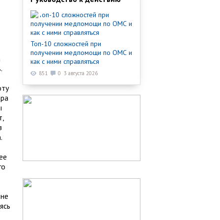
Топ-10 сложностей при
получении медпомощи по ОМС и
а
как с ними справляться
.
851
0
3 августа 2026
оту
тра
ы
т,
з
.
ее
го
 не
ясь