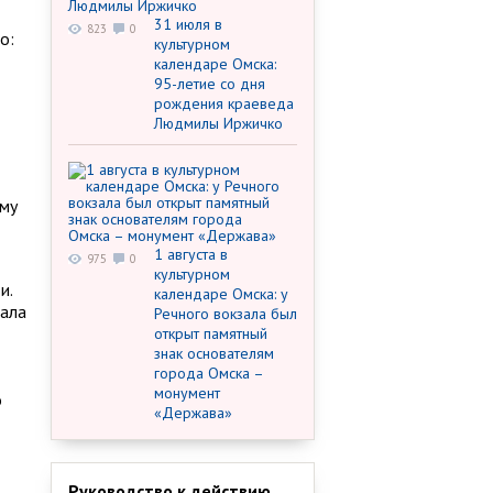
31 июля в
823
0
о:
культурном
календаре Омска:
95-летие со дня
рождения краеведа
Людмилы Иржичко
ому
1 августа в
975
0
культурном
и.
календаре Омска: у
вала
Речного вокзала был
открыт памятный
знак основателям
города Омска –
монумент
о
«Держава»
Руководство к действию