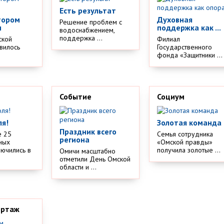
Есть результат
тором
Духовная
Решение проблем с
м
поддержка как ...
водоснабжением,
поддержка ...
ской
Филиал
вилось
Государственного
.
фонда «Защитники ...
Событие
Социум
ля!
Золотая команда
Праздник всего
е 25
Семья сотрудника
региона
ных
«Омской правды»
лючились в
получила золотые ...
Омичи масштабно
отметили День Омской
области и ...
ортаж