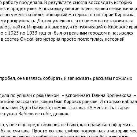
 работу проделала. В результате смогла воссоздать историю
ек и прадедушек. А поскольку многие члены нашей семьи жили и
льно у меня скопился обширный материал по истории Кировска. 
му раскручивать. Да так увлеклась, что не могла остановиться.
лось найти. И пришла к выводу, что публикаций о Кировске кра
то с 1925 по 1933 год он был отдельным городом и назывался
в состав Омска, его история просто поглотилась историей
пробел, она взялась собирать и записывать рассказы пожилых
ходила по улицам с рюкзачком, – вспоминает Галина Эрлинекова. –
сьбой рассказать, каким был Кировск раньше. И столько набра
графии. Одна бабушка, помню, сказала: «У меня есть старая
е нужна. Забери ее себе, дочка».
вна, у нее еще представления не было, как правильно оформить
бя не считала. Просто хотела глубже погрузиться в историю мес
минания уличных собеседников остались у нее безымянными.