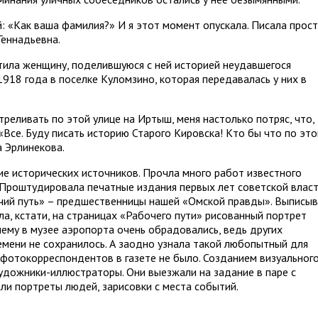
: «Как ваша фамилия?» И я этот момент опускала. Писала прост
Геннадьевна.
етила женщину, поделившуюся с ней историей неудавшегося
918 года в поселке Куломзино, которая передавалась у них в
стреливать по этой улице на Иртыш, меня настолько потряс, что,
«Все. Буду писать историю Старого Кировска! Кто бы что по эт
а Эрлинекова.
ние исторических источников. Прочла много работ известного
 Проштудировала печатные издания первых лет советской власт
чий путь» – предшественницы нашей «Омской правды». Выписы
ла, кстати, на страницах «Рабочего пути» рисованный портрет
ему в музее аэропорта очень обрадовались, ведь других
емени не сохранилось. А заодно узнала такой любопытный для
 фотокорреспондентов в газете не было. Созданием визуальног
художники-иллюстраторы. Они выезжали на задание в паре с
ли портреты людей, зарисовки с места событий.