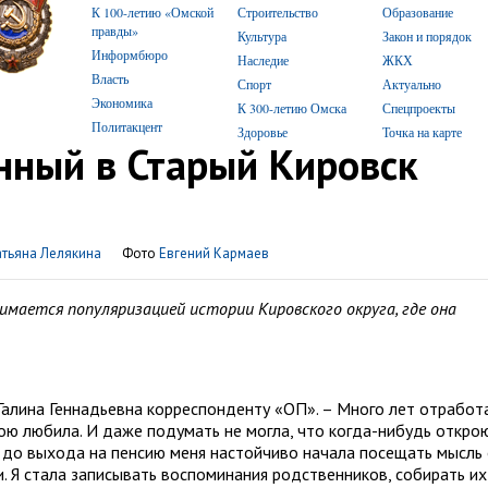
К 100-летию «Омской
Строительство
Образование
правды»
Культура
Закон и порядок
Информбюро
Наследие
ЖКХ
Власть
Спорт
Актуально
Экономика
К 300-летию Омска
Спецпроекты
Политакцент
Здоровье
Точка на карте
нный в Старый Кировск
атьяна Лелякина
Фото
Евгений Кармаев
имается популяризацией истории Кировского округа, где она
 Галина Геннадьевна корреспонденту «ОП». – Много лет отработ
вою любила. И даже подумать не могла, что когда-нибудь откро
о до выхода на пенсию меня настойчиво начала посещать мысль
. Я стала записывать воспоминания родственников, cобирать их