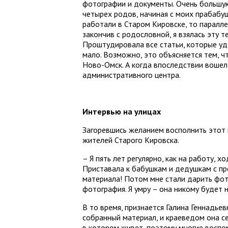
фотографии и документы. Очень большую
четырех родов, начиная с моих прабабуш
работали в Старом Кировске, то паралле
закончив с родословной, я взялась эту те
Проштудировала все статьи, которые уда
мало. Возможно, это объясняется тем, ч
Ново-Омск. А когда впоследствии вошел 
административного центра.
Интервью на улицах
Загоревшись желанием восполнить этот 
жителей Старого Кировска.
– Я пять лет регулярно, как на работу, 
Приставала к бабушкам и дедушкам с про
материала! Потом мне стали дарить фото
фотография. Я умру – она никому будет н
В то время, признается Галина Геннадье
собранный материал, и краеведом она се
в котором живет, поэтому многие воспо