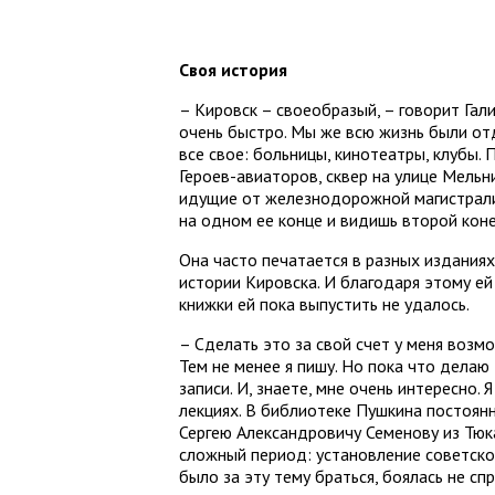
Своя история
– Кировск – своеобразый, – говорит Гал
очень быстро. Мы же всю жизнь были отд
все свое: больницы, кинотеатры, клубы. 
Героев-авиаторов, cквер на улице Мельни
идущие от железнодорожной магистрали,
на одном ее конце и видишь второй коне
Она часто печатается в разных изданиях
истории Кировска. И благодаря этому ей
книжки ей пока выпустить не удалось.
– Сделать это за свой счет у меня возмо
Тем не менее я пишу. Но пока что делаю
записи. И, знаете, мне очень интересно.
лекциях. В библиотеке Пушкина постоянн
Сергею Александровичу Семенову из Тюк
сложный период: установление советской
было за эту тему браться, боялась не сп