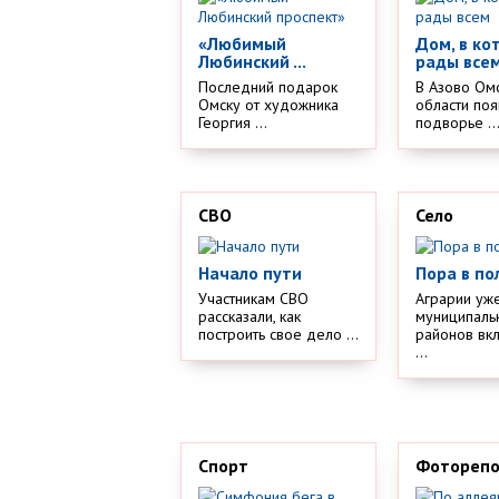
«Любимый
Дом, в ко
Любинский ...
рады все
Последний подарок
В Азово Ом
Омску от художника
области поя
Георгия ...
подворье ..
СВО
Село
Начало пути
Пора в по
Участникам СВО
Аграрии уж
рассказали, как
муниципаль
построить свое дело ...
районов вк
...
Спорт
Фотореп