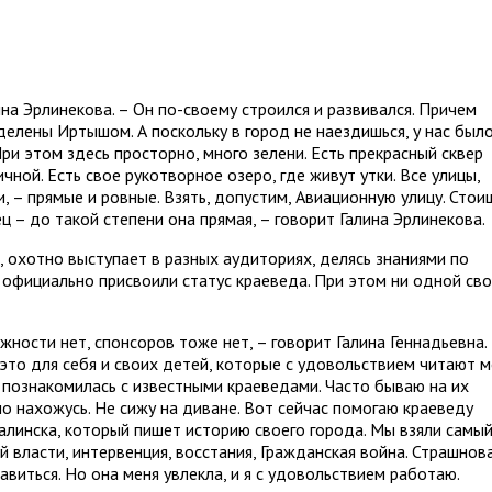
ина Эрлинекова. – Он по-своему строился и развивался. Причем
елены Иртышом. А поскольку в город не наездишься, у нас был
При этом здесь просторно, много зелени. Есть прекрасный сквер
чной. Есть свое рукотворное озеро, где живут утки. Все улицы,
 – прямые и ровные. Взять, допустим, Авиационную улицу. Стои
ц – до такой степени она прямая, – говорит Галина Эрлинекова.
, охотно выступает в разных аудиториях, делясь знаниями по
 официально присвоили статус краеведа. При этом ни одной св
жности нет, спонсоров тоже нет, – говорит Галина Геннадьевна.
 это для себя и своих детей, которые с удовольствием читают 
 Я познакомилась с известными краеведами. Часто бываю на их
о нахожусь. Не сижу на диване. Вот сейчас помогаю краеведу
алинска, который пишет историю своего города. Мы взяли самы
 власти, интервенция, восстания, Гражданская война. Страшнов
равиться. Но она меня увлекла, и я с удовольствием работаю.