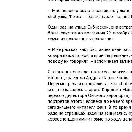
– Мне неловко было спрашивать у людей
«Бабушка Феня», – рассказывает Галина 
Один раз, на улице Сибирской, она встр
большевистского восстания 22 декабря 1
семье из поколения в поколение.
– И ее рассказ, как повстанцев вели рас
возвращаясь домой, я приняла решение: 
поводу ни говорил», – вспоминает Галин
С этого дня она плотно засела за изуче
ученого, краеведа Андрея Палашенкова.
Пересмотрела и подшивки газеты «Рабо
все, что касалось Старого Кировска. Наш
первого директора Омского аэропорта, ч
портретов этого человека до нашего вр
сегодняшнего читателя факт. В то время
ряда на страницах издания занимались 
корреспондентами и прямо по ходу дела