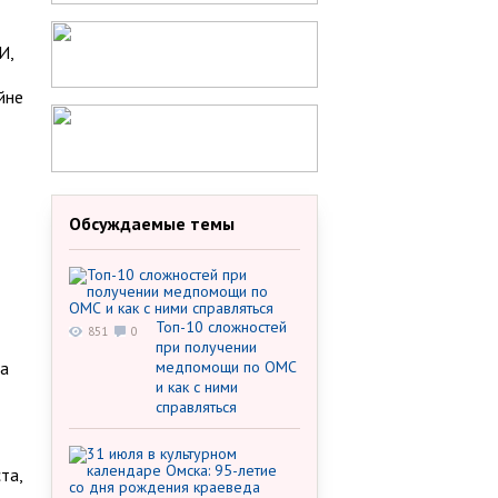
И,
йне
Обсуждаемые темы
Топ-10 сложностей
851
0
при получении
ла
медпомощи по ОМС
и как с ними
справляться
та,