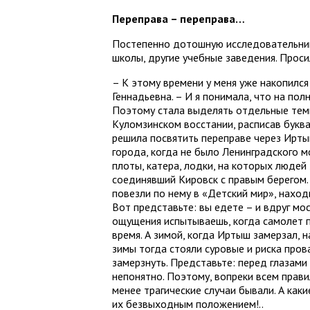
Переправа – переправа…
Постепенно дотошную исследовательницу
школы, другие учебные заведения. Проси
– К этому времени у меня уже накопился
Геннадьевна. – И я понимала, что на пол
Поэтому стала выделять отдельные темы
Куломзинском восстании, расписав буква
решила посвятить переправе через Иртыш
города, когда не было Ленинградского мо
плоты, катера, лодки, на которых людей
cоединявший Кировск с правым берегом. 
повезли по нему в «Детский мир», находи
Вот представьте: вы едете – и вдруг мо
ощущения испытываешь, когда самолет п
время. А зимой, когда Иртыш замерзал, 
зимы тогда cтояли суровые и риска прова
замерзнуть. Представьте: перед глазами
непонятно. Поэтому, вопреки всем прави
менее трагические случаи бывали. А каки
их безвыходным положением!..