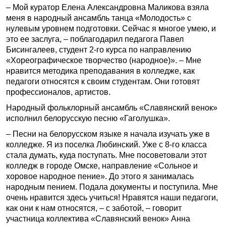
– Мой куратор Елена Александровна Маликова взяла
меня в народный ансамбль танца «Молодость» с
нулевым уровнем подготовки. Сейчас я многое умею, и
это ее заслуга, – поблагодарил педагога Павел
Бисингалеев, студент 2-го курса по направлению
«Хореографическое творчество (народное)». – Мне
нравится методика преподавания в колледже, как
педагоги относятся к своим студентам. Они готовят
профессионалов, артистов.
Народный фольклорный ансамбль «Славянский венок»
исполнил белорусскую песню «Гаголушка».
– Песни на белорусском языке я начала изучать уже в
колледже. Я из поселка Любинский. Уже с 8-го класса
стала думать, куда поступать. Мне посоветовали этот
колледж в городе Омске, направление «Сольное и
хоровое народное пение». До этого я занималась
народным пением. Подала документы и поступила. Мне
очень нравится здесь учиться! Нравятся наши педагоги,
как они к нам относятся, – с заботой, – говорит
участница коллектива «Славянский венок» Анна