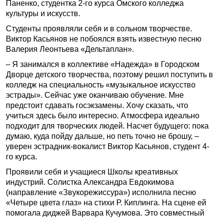
Паненко, студентка 2-го курса Омского колледжа
культуры и искусств.
Студенты проявляли себя и в сольном творчестве.
Виктор Касьянов не побоялся взять известную песню
Валерия Леонтьева «Дельтаплан».
– Я занимался в коллективе «Надежда» в Городском
Дворце детского творчества, поэтому решил поступить в
колледж на специальность «музыкальное искусство
эстрады». Сейчас уже оканчиваю обучение. Мне
предстоит сдавать госэкзамены. Хочу сказать, что
учиться здесь было интересно. Атмосфера идеально
подходит для творческих людей. Насчет будущего: пока
думаю, куда пойду дальше, но петь точно не брошу, –
уверен эстрадник-вокалист Виктор Касьянов, студент 4-
го курса.
Проявили себя и учащиеся Школы креативных
индустрий. Солистка Александра Евдокимова
(направление «Звукорежиссура») исполнила песню
«Четыре цвета глаз» на стихи Р. Киплинга. На сцене ей
помогала диджей Варвара Кучумова. Это совместный