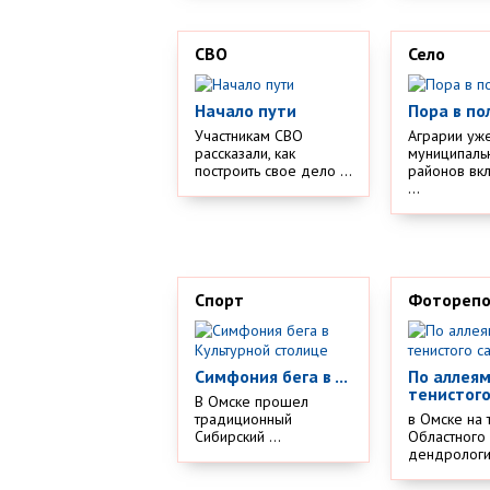
СВО
Село
Начало пути
Пора в по
Участникам СВО
Аграрии уж
рассказали, как
муниципаль
построить свое дело ...
районов вк
...
Спорт
Фотореп
Симфония бега в ...
По аллея
тенистого
В Омске прошел
традиционный
в Омске на 
Сибирский ...
Областного
дендрологич