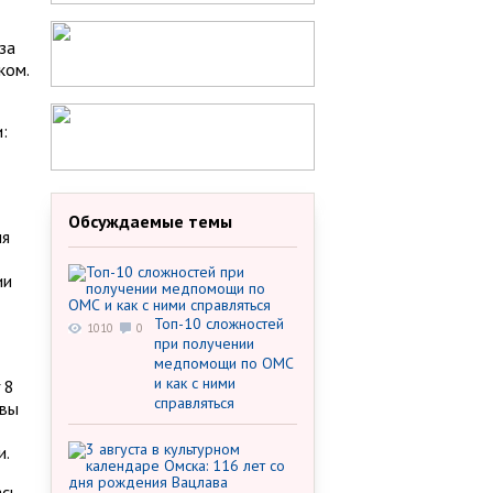
за
ком.
:
Обсуждаемые темы
ля
ии
Топ-10 сложностей
1010
0
при получении
медпомощи по ОМС
и как с ними
 8
справляться
авы
и.
ась