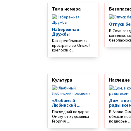
Тема номера
Безопасн
Отпуск бе
Набережная
В Сочи соз
Дружбы
комплексная
безопасности
Как преображается
пространство Омской
крепости с ...
Культура
Наследие
«Любимый
Дом, в ко
Любинский ...
рады все
Последний подарок
В Азово Ом
Омску от художника
области поя
Георгия ...
подворье ..