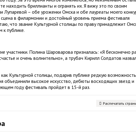
е находить бриллианты и огранять их. Я вижу это по своим
 Лупаревой – обе уроженки Омска и обе лауреаты моего конку
я сцена в филармонии и достойный уровень приема фестиваля
таю, что звание Культурной столицы по праву принадлежит Омс
 к публике.
гие участники. Полина Шароварова призналась: «Я бесконечно р
счастье и очень волнительно», а трубач Кирилл Солдатов назва
 как Культурной столицы, подарив публике редкую возможность
ня объединили высокое искусство, дебюты восходящих звезд и
ующем году фестиваль пройдет в 15-й раз.
Распечатать стран
ра