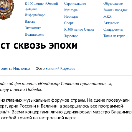
К 100-летию «Омской
Строительство
Образование
правды»
Культура
Закон и порядок
Информбюро
Наследие
ЖКХ
Власть
Спорт
Актуально
Экономика
К 300-летию Омска
Спецпроекты
Политакцент
Здоровье
Точка на карте
т сквозь эпохи
иолетта Ильченко
Фото
Евгений Кармаев
ссийский фестиваль «Владимир Спиваков приглашает…»,
перу и песни Победы.
из главных музыкальных форумов страны. На сцене прозвучали
ерт, арии Россини и Беллини, а завершилось все программой-
знь!». Всеми концертами лично дирижировал маэстро Владимир
 особой точкой на гастрольной карте.