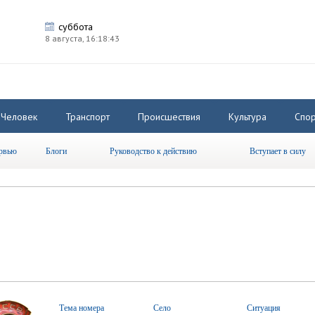
суббота
8 августа,
16:18:44
Человек
Транспорт
Происшествия
Культура
Спор
рвью
Блоги
Руководство к действию
Вступает в силу
Тема номера
Село
Ситуация