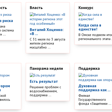
ость
Власть
Конкурс
з риска
Когда сила в
дана
единстве!
Виталий Хоценко:
 система
«В ...
 ...
В Омске подвели ито
регионального этапа .
С 31 июля по 3 августа
жители региона
масштабно ...
Панорама недели
Поддержка
Есть результат
тором
Духовная
Решение проблем с
м
поддержка как ...
водоснабжением,
поддержка ...
ской
Филиал
вилось
Государственного
.
фонда «Защитники ...