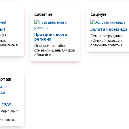
Событие
Социум
ля!
Золотая команда
Праздник всего
е 25
Семья сотрудника
региона
ных
«Омской правды»
лючились в
получила золотые ...
Омичи масштабно
отметили День Омской
области и ...
ортаж
м
 сада
территории
еского ...