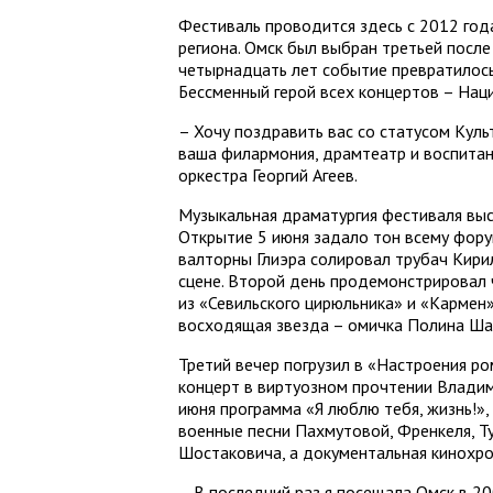
Фестиваль проводится здесь с 2012 год
региона. Омск был выбран третьей посл
четырнадцать лет событие превратилос
Бессменный герой всех концертов – Нац
– Хочу поздравить вас со статусом Куль
ваша филармония, драмтеатр и воспитан
оркестра Георгий Агеев.
Музыкальная драматургия фестиваля выс
Открытие 5 июня задало тон всему фору
валторны Глиэра солировал трубач Кири
сцене. Второй день продемонстрировал 
из «Севильского цирюльника» и «Кармен
восходящая звезда – омичка Полина Ша
Третий вечер погрузил в «Настроения ро
концерт в виртуозном прочтении Владим
июня программа «Я люблю тебя, жизнь!»
военные песни Пахмутовой, Френкеля, Т
Шостаковича, а документальная кинохро
– В последний раз я посещала Омск в 20