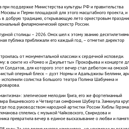
а при поддержке Министерства культуры РФ и правительства
е Москвы и Перми площадкой для этого масштабного проекта, и 
ь в добрую традицию, открывающую лето оркестровым праздни
иональный филармонический оркестр России.
турной столицы – 2026. Омск шел к этому званию десятилетиями
ная публика приближали его каждый год, – отметил директор
троилась от монументальной классики к сердечной исповеди.
му: в сюите из «Ромео и Джульетты» Прокофьева и концерте д
лл Солдатов, для которого этот вечер стал дебютом на омской
чистый оперный блеск – дуэт Нормы и Адальджизы Беллини, ар
» исполнили солистка Большого театра Полина Шабунина и
роварова.
мантизма»: элегические мелодии Грига, его же фортепианный
ира Вишневского и Четвертая симфония Шуберта. Замкнула круг
, где под руководством народной артистки России Хиблы Герзм
ухманова сплелись с музыкой Чайковского, Свиридова и
ника превратила вечер в единое высказывание о любви и памят
08 году. За это время многое изменилось, но неизменным остал