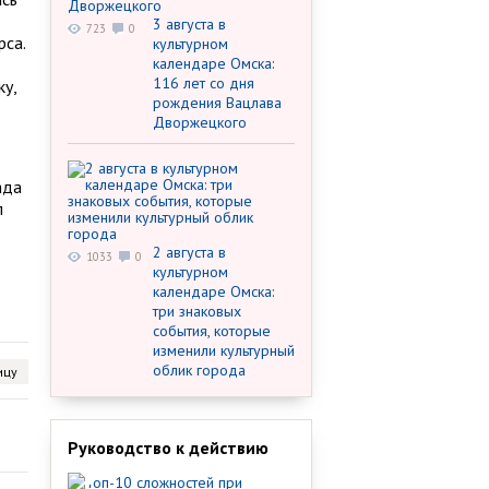
3 августа в
723
0
рса.
культурном
календаре Омска:
116 лет со дня
ку,
рождения Вацлава
Дворжецкого
ада
л
2 августа в
1033
0
культурном
календаре Омска:
три знаковых
события, которые
изменили культурный
облик города
ицу
Руководство к действию