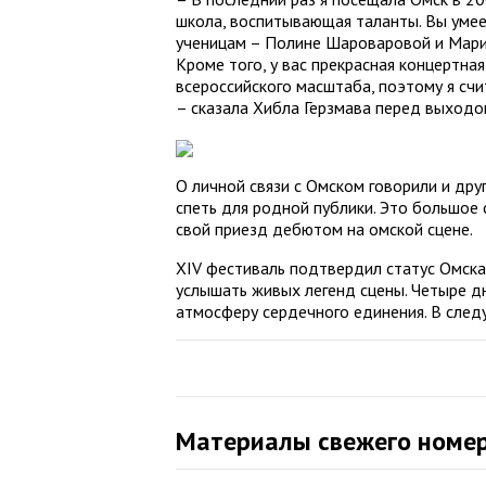
школа, воспитывающая таланты. Вы умеет
ученицам – Полине Шароваровой и Марии
Кроме того, у вас прекрасная концертна
всероссийского масштаба, поэтому я счи
– сказала Хибла Герзмава перед выходом
О личной связи с Омском говорили и дру
спеть для родной публики. Это большое 
свой приезд дебютом на омской сцене.
XIV фестиваль подтвердил статус Омска
услышать живых легенд сцены. Четыре д
атмо­сферу сердечного единения. В след
Материалы свежего номе