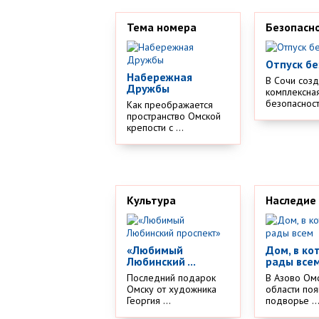
Тема номера
Безопасн
Отпуск бе
Набережная
В Сочи соз
Дружбы
комплексная
безопасности
Как преображается
пространство Омской
крепости с ...
Культура
Наследие
«Любимый
Дом, в ко
Любинский ...
рады все
Последний подарок
В Азово Ом
Омску от художника
области поя
Георгия ...
подворье ..