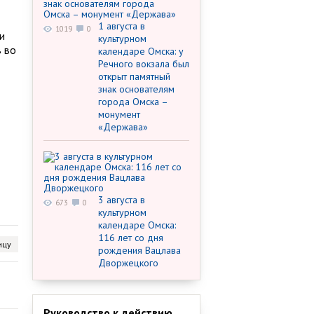
1 августа в
1019
0
и
культурном
в во
календаре Омска: у
Речного вокзала был
открыт памятный
знак основателям
города Омска –
монумент
«Держава»
3 августа в
673
0
культурном
календаре Омска:
116 лет со дня
ицу
рождения Вацлава
Дворжецкого
Руководство к действию