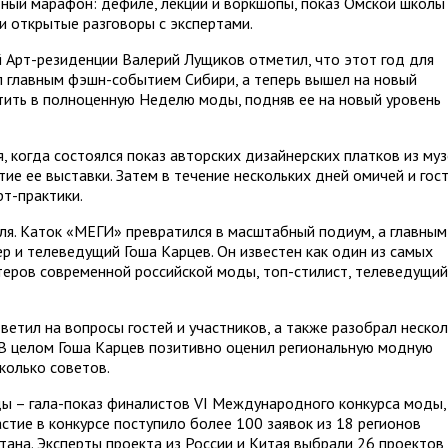
ный марафон: дефиле, лекции и воркшопы, показ Омской школы
и открытые разговоры с экспертами.
 Арт-резиденции Валерий Лущиков отметил, что этот год для
ал главным фэшн-событием Сибири, а теперь вышел на новый
тить в полноценную Неделю моды, подняв ее на новый уровень
 когда состоялся показ авторских дизайнерских платков из муз
е ее выставки. Затем в течение нескольких дней омичей и гос
рт-практики.
ля. Каток «МЕГИ» превратился в масштабный подиум, а главным
ер и телеведущий Гоша Карцев. Он известен как один из самых
еров современной российской моды, топ-стилист, телеведущий
етил на вопросы гостей и участников, а также разобрал неско
 В целом Гоша Карцев позитивно оценил региональную модную
колько советов.
ы – гала-показ финалистов VI Международного конкурса моды,
астие в конкурсе поступило более 100 заявок из 18 регионов
стана. Эксперты проекта из России и Китая выбрали 26 проектов