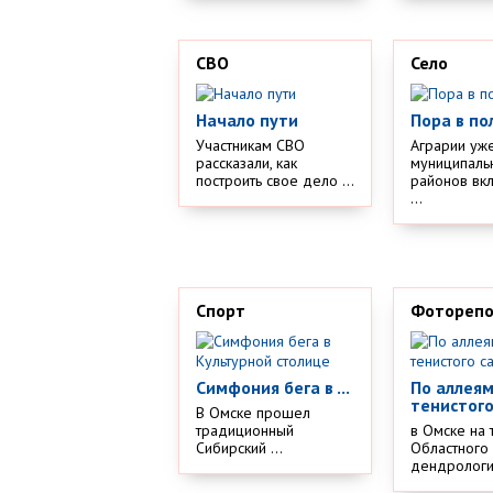
СВО
Село
Начало пути
Пора в по
Участникам СВО
Аграрии уж
рассказали, как
муниципаль
построить свое дело ...
районов вк
...
Спорт
Фотореп
Симфония бега в ...
По аллея
тенистого
В Омске прошел
традиционный
в Омске на 
Сибирский ...
Областного
дендрологич