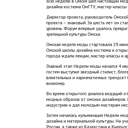
Всю неделю в Омске шел настоящий мод
дизайна костюма ОмГТУ, мастер-классы 
Директор проекта, руководитель Омской
проекта – знаковый. За шесть лет он ст
уровень. Форум впервые удалось превра
зрелищной культуры Омска.
Омская неделя моды стартовала 29 июня,
Омской школы дизайна костюма и открыти
города ждали лекции, мастер-классы и а
Главный этап Недели моды начался 4 ию
гостем выступил звездный стилист, блог
влиятельных и харизматичных трендсетт
визионер.
Во время открытого диалога ведущий отв
модных образов от омских дизайнеров.
индустрию и дал молодым мастерам нес
Затем началась кульминация Недели мод
дизайна и материальной культуры. На уч
России, а также из Казахстана и Кыргыз