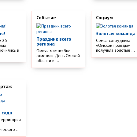
Событие
Социум
ля!
Золотая команда
Праздник всего
е 25
Семья сотрудника
региона
ных
«Омской правды»
лючились в
получила золотые ...
Омичи масштабно
отметили День Омской
области и ...
ортаж
м
 сада
территории
еского ...