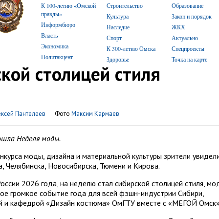
К 100-летию «Омской
Строительство
Образование
правды»
Культура
Закон и порядок
Информбюро
Наследие
ЖКХ
Власть
Спорт
Актуально
Экономика
К 300-летию Омска
Спецпроекты
Политакцент
Здоровье
Точка на карте
ской столицей стиля
ксей Пантелеев
Фото
Максим Кармаев
ошла Неделя моды.
курса моды, дизайна и материальной культуры зрители увидел
, Челябинска, Новосибирска, Тюмени и Кирова.
оссии 2026 года, на неделю стал сибирской столицей стиля, мо
мое громкое событие года для всей фэшн-индустрии Сибири,
й и кафедрой «Дизайн костюма» ОмГТУ вместе с «МЕГОЙ Омск»