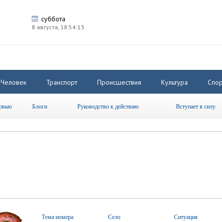
суббота
8 августа,
18:54:13
Человек
Транспорт
Происшествия
Культура
Спор
рвью
Блоги
Руководство к действию
Вступает в силу
Тема номера
Село
Ситуация