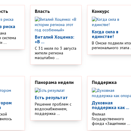
ость
Власть
Конкурс
з риска
Когда сила в
дана
единстве!
Виталий Хоценко:
 система
«В ...
 ...
В Омске подвели ито
регионального этапа .
С 31 июля по 3 августа
жители региона
масштабно ...
Панорама недели
Поддержка
Есть результат
тором
Духовная
Решение проблем с
м
поддержка как ...
водоснабжением,
поддержка ...
ской
Филиал
вилось
Государственного
.
фонда «Защитники ...