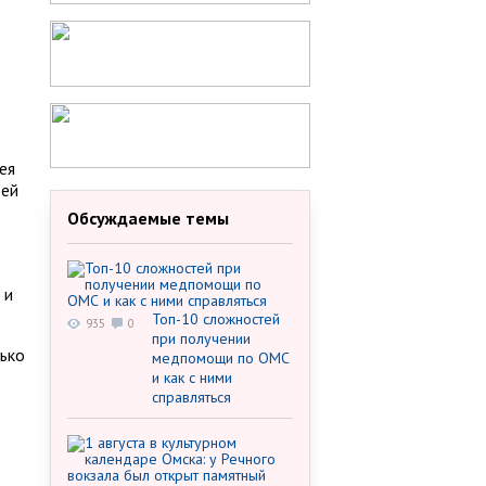
ея
тей
Обсуждаемые темы
 и
Топ-10 сложностей
935
0
при получении
лько
медпомощи по ОМС
и как с ними
справляться