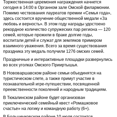
Торжественная церемония награждения начнется
сегодня в 14:00 в Органном зале Омской филармонии.
Помимо чествования лауреатов премии «Семья года»,
здесь состоится вручение общественной медали «За
любовь и верность». В этом году награды удостоено
рекордное количество супружеских пар региона — 120
семей, которые прожили в браке долгие годы,
воспитали детей и служат для земляков примером
взаимного уважения. Всего за время существования
праздника эту медаль получили 1276 омских семей.
Праздничные и интерактивные площадки развернулись
во всех уголках Омского Прииртышья.
В Нововаршавском районе семьи объединятся на
туристическом слете, а также примут участие в
познавательной игре-путешествии, посвященной
преемственности поколений и народным традициям.
В Тюкалинском районе будет организован
приключенческий семейный квест «Ромашковое
счастье» на логику и командную работу (6+).
В Большеуковском районе 10 июля состоится