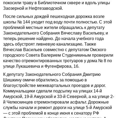
покосили траву в Библиотечном сквере и вдоль улицы
Заозерной и Нефтезаводской.
После сильных дождей пешеходная дорожка возле
школы № 144 уходит под воду почти полностью. С этой
проблемой местные жители обращались к депутату
Законодательного Собрания Вячеславу Васильеву, и
теперь решение найдено. До начала учебного года
здесь обустроят ливневую канализацию. Также
Вячеслав Васильев совместно с депутатом Омского
городского Совета Валерием Студеникиным проверили
качество отремонтированных тротуаров у дома № 8 по
улице Лукашевича и Фугенфирова, 1б.
К депутату Законодательного Собрания Дмитрию
Шишкину омичи обратились за помощью в
благоустройстве межквартальных проездов и дорог.
Коммунальщики сделали подсыпку на улицах 14-й
Амурской, 19-й Амурской и 33-й Северной, а на улице 2-
й Челюскинцев отремонтировали асфальт. Дорожные
службы начали и ремонт дороги на улице 5-й Амурской
— с этой проблемой в конце июня к сенатору РФ