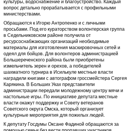
культуры, водоснабжение и благоустройство. Каждый
вопрос детально прорабатывается с профильными
министерствами.
Обращаются к Игорю Антропенко и с личными
просьбами. Под его кураторством волонтерская группа
в Седельниковском районе получила от
ресурсоснабжающих организаций необходимые
материалы для изготовления маскировочных сетей и
одеял для бойцов. Для волонтеров администрацией
Большереченского района были приобретены
измельчитель зерен и орехов, а победителей
шахматного турнира в Исилькуле местные власти
наградили книгами с автографом гроссмейстера Сергея
Карякина. В Больших Уках представители
администрации передали молодежному центру мячи и
настольные игры. По инициативе депутата местные
власти окажут поддержку и Совету ветеранов
Советского округа Омска, который организует
культурные мероприятия для пожилых людей.
К депутату Госдумы Оксане Фадиной обращаются за
помощью семьи без вести пропавших участников