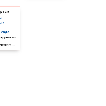
ортаж
м
 сада
территории
еского ...