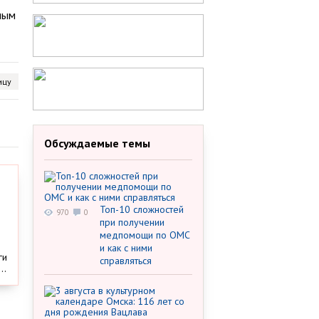
ным
ицу
Обсуждаемые темы
Топ-10 сложностей
970
0
при получении
медпомощи по ОМС
и как с ними
ги
справляться
..