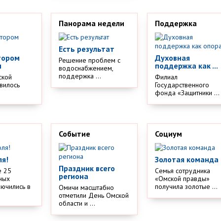
Панорама недели
Поддержка
Есть результат
тором
Духовная
Решение проблем с
м
поддержка как ...
водоснабжением,
поддержка ...
ской
Филиал
вилось
Государственного
.
фонда «Защитники ...
Событие
Социум
ля!
Золотая команда
Праздник всего
е 25
Семья сотрудника
региона
ных
«Омской правды»
лючились в
получила золотые ...
Омичи масштабно
отметили День Омской
области и ...