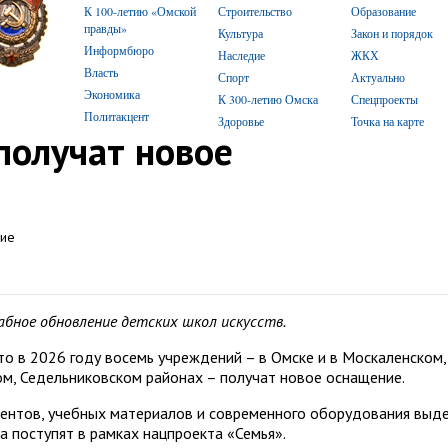
К 100-летию «Омской
Строительство
Образование
правды»
Культура
Закон и порядок
Информбюро
Наследие
ЖКХ
Власть
Спорт
Актуально
Экономика
К 300-летию Омска
Спецпроекты
Политакцент
Здоровье
Точка на карте
получат новое
ное обновление детских школ искусств.
то в 2026 году восемь учреждений – в Омске и в Москаленском,
м, Седельниковском районах – получат новое оснащение.
ментов, учебных материалов и современного оборудования выд
 поступят в рамках нацпроекта «Семья».