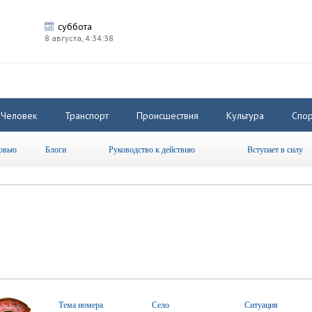
суббота
8 августа,
4:34:38
Человек
Транспорт
Происшествия
Культура
Спор
рвью
Блоги
Руководство к действию
Вступает в силу
Тема номера
Село
Ситуация