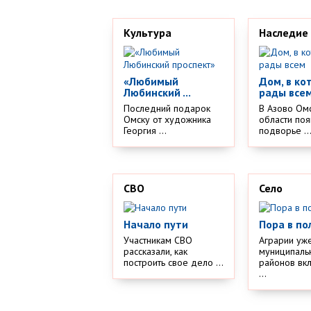
Культура
Наследие
«Любимый
Дом, в ко
Любинский ...
рады все
Последний подарок
В Азово Ом
Омску от художника
области поя
Георгия ...
подворье ..
СВО
Село
Начало пути
Пора в по
Участникам СВО
Аграрии уж
рассказали, как
муниципаль
построить свое дело ...
районов вк
...