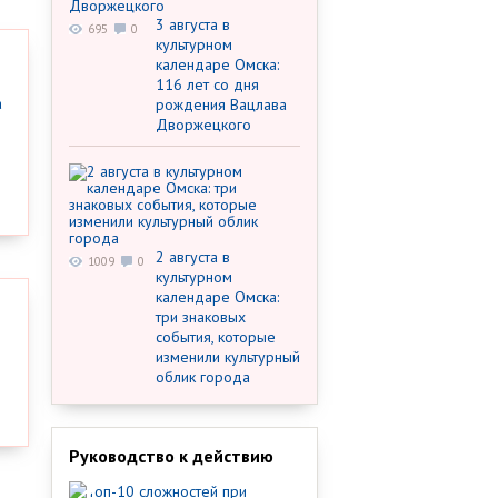
3 августа в
695
0
культурном
календаре Омска:
116 лет со дня
рождения Вацлава
Дворжецкого
2 августа в
1009
0
культурном
календаре Омска:
три знаковых
события, которые
изменили культурный
облик города
Руководство к действию