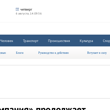
четверг
6 августа,
14:09:56
Человек
Транспорт
Происшествия
Культура
Спор
рвью
Блоги
Руководство к действию
Вступает в силу
омпания» продолжает