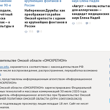
«Август — месяц испыта
для аллергиков» —
оздали,
Набережная Дружбы: как
кандидат медицинских
очётный
преображается район
наук Елена Надей
ска
Омской крепости с одним
ак — о
из крупнейших фонтанов в
1206
0
льтуры в
России
958
0
авительстве Омской области «ОМСКРЕГИОН»
on.info
, охраняется в соответствии с законодательством РФ.
ом числе воспроизведение, распространение, переработка возможно
o
.
nfo, представлены информационным агентством «Информационное
ОМСКРЕГИОН»
 Омской области «ОМСКРЕГИОН» зарегистрировано Федеральной
ных технологий и массовых коммуникаций 30 июля 2020 года.
едитель «Информационное агентство при Правительстве Омской
ННЕЙ ПОЛИТИКИ ОМСКОЙ ОБЛАСТИ (ОГРН 1045504010420)
е подлежащую просмотру лицам младше 18 лет. Сайт не несет
риалов.