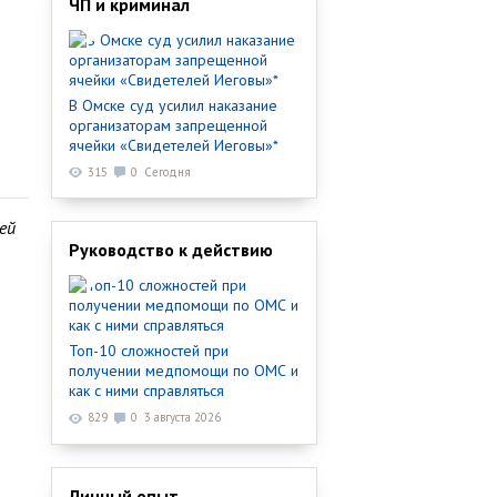
ЧП и криминал
В Омске суд усилил наказание
организаторам запрещенной
ячейки «Свидетелей Иеговы»*
315
0
Сегодня
ей
Руководство к действию
Топ-10 сложностей при
получении медпомощи по ОМС и
как с ними справляться
829
0
3 августа 2026
Личный опыт