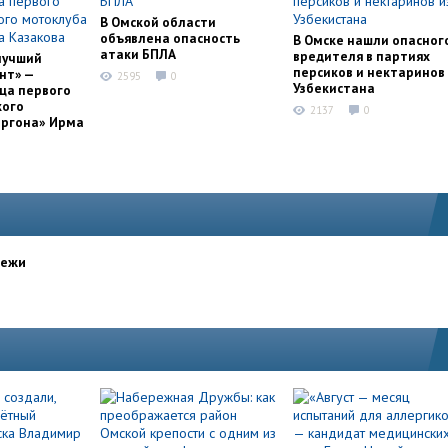
В Омской области
объявлена опасность
В Омске нашли опасног
атаки БПЛА
вредителя в партиях
лучший
персиков и нектаринов 
нт» —
2595
0
Узбекистана
ца первого
кого
2137
0
оргона» Ирма
дежи