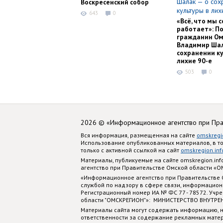
Воскресенский собор
643
0
«Всё, что мы с
работает»: П
гражданин Ом
Владимир Шал
сохранении ку
лихие 90-е
503
0
2026 © «Информационное агентство при Пр
Вся информация, размещенная на сайте
omskregi
Использование опубликованных материалов, в т
только с активной ссылкой на сайт
omskregion.inf
Материалы, публикуемые на сайте omskregion.i
агентство при Правительстве Омской области «
«Информационное агентство при Правительстве
службой по надзору в сфере связи, информацион
Регистрационный номер ИА № ФС 77 - 78572. Учр
области "ОМСКРЕГИОН"»: МИНИСТЕРСТВО ВНУТРЕ
Материалы сайта могут содержать информацию, н
ответственности за содержание рекламных мате