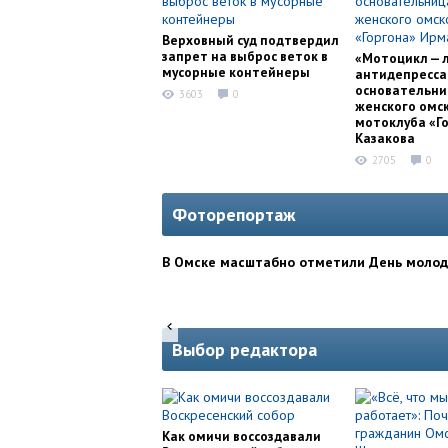
Верховный суд подтвердил
запрет на выброс веток в
«Мотоцикл — 
мусорные контейнеры
антидепресса
основательни
3603
0
женского омс
мотоклуба «Г
Казакова
2705
0
Фоторепортаж
В Омске масштабно отметили День моло
Выбор редактора
Как омичи воссоздавали