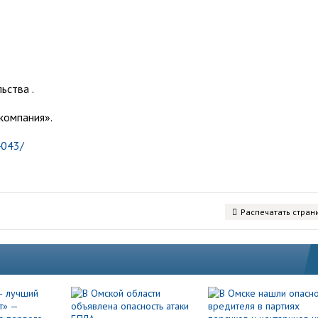
ьства .
компания».
4043/
Распечатать стран