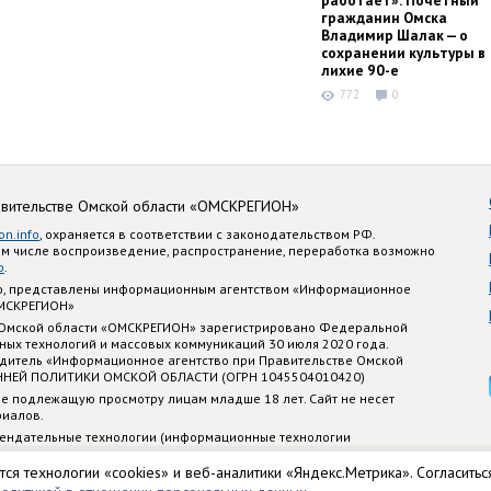
работает»: Почётный
гражданин Омска
Владимир Шалак — о
сохранении культуры в
лихие 90-е
772
0
авительстве Омской области «ОМСКРЕГИОН»
on.info
, охраняется в соответствии с законодательством РФ.
ом числе воспроизведение, распространение, переработка возможно
o
.
nfo, представлены информационным агентством «Информационное
ОМСКРЕГИОН»
 Омской области «ОМСКРЕГИОН» зарегистрировано Федеральной
ных технологий и массовых коммуникаций 30 июля 2020 года.
едитель «Информационное агентство при Правительстве Омской
ННЕЙ ПОЛИТИКИ ОМСКОЙ ОБЛАСТИ (ОГРН 1045504010420)
е подлежащую просмотру лицам младше 18 лет. Сайт не несет
риалов.
ендательные технологии (информационные технологии
стематизации и анализа сведений, относящихся к предпочтениям
 территории Российской Федерации)
тся технологии «cookies» и веб-аналитики «Яндекс.Метрика». Согласитьс