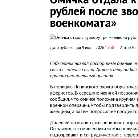
рублей после зв
военкомата»
Дата публикации 9 июля 2026
15:58
Автор
На
Собеседник назвал паспортные данные о
связи с гибелью сына. Далее к делу подк
правоохранительных органов.
В полицию Ленинского округа обратилас
аферистов. В середине июня ей позвони
сообщил, что омичке положена крупная в
военной операции. Чтобы подтвердить 
женщины, а затем попросил ее продикто
Далее ей позвонил лжеспециалист портал
Он заявил, что мошенники якобы получил
подозревают в сотрудничестве с террор