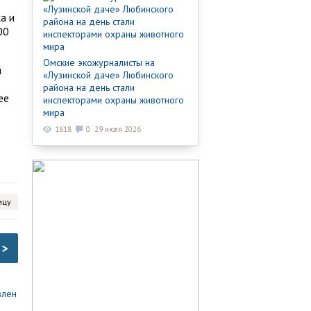
а и
00
Омские экожурналисты на
й
«Лузинской даче» Любинского
района на день стали
ее
инспекторами охраны животного
мира
1818
0
29 июля 2026
ицу
>