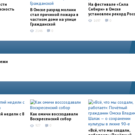
асти
На фестивале «Сила
асность
Сибири» в Омске
В Омске разряд молнии
установлен рекорд Рос
стал причиной пожара в
частном доме на улице
1697
0
Гражданской
2146
0
дежи
й недели с 8
Как омичи воссоздавали
Воскресенский собор
927
0
«Всё, что мы создали,