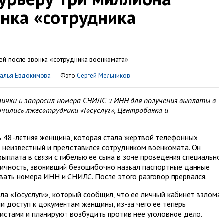
онка «сотрудника
талья Евдокимова
Фото
Сергей Мельников
мички и запросил номера СНИЛС и ИНН для получения выплаты в
лючились лжесотрудники «Госуслуг», Центробанка и
ь 48-летняя женщина, которая стала жертвой телефонных
л неизвестный и представился сотрудником военкомата. Он
ыплата в связи с гибелью ее сына в зоне проведения специальн
личность, звонивший безошибочно назвал паспортные данные
вать номера ИНН и СНИЛС. После этого разговор прервался.
а «Госуслуги», который сообщил, что ее личный кабинет взлома
и доступ к документам женщины, из-за чего ее теперь
истами и планируют возбудить против нее уголовное дело.