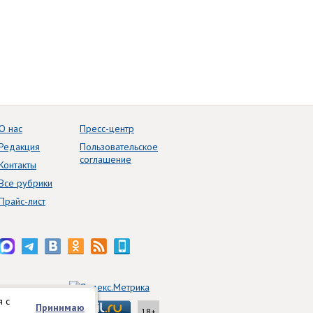
О нас
Пресс-центр
Редакция
Пользовательское
соглашение
Контакты
Все рубрики
Прайс-лист
я с
Принимаю
18+