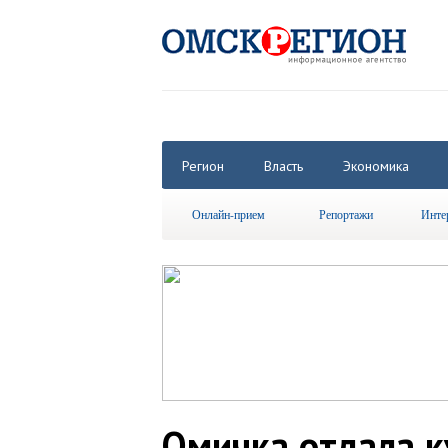
Регион
Власть
Экономика
Онлайн-прием
Репортажи
Инте
Омичка отдала к