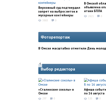
В Омской обл
объявлена оп
Верховный суд подтвердил
атаки БПЛА
запрет на выброс веток в
мусорные контейнеры
2821
0
3883
0
Фоторепортаж
В Омске масштабно отметили День моло
Выбор редактора
«Сталинские соколы» в
Афиша событи
Омске
по 16 августа
297
0
520
0