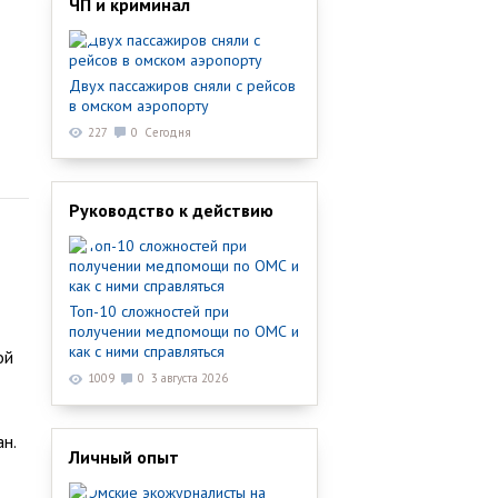
ЧП и криминал
Двух пассажиров сняли с рейсов
в омском аэропорту
227
0
Сегодня
Руководство к действию
Топ-10 сложностей при
получении медпомощи по ОМС и
как с ними справляться
ой
1009
0
3 августа 2026
н.
Личный опыт