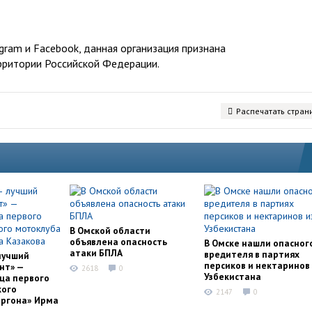
ram и Facebook, данная организация признана
рритории Российской Федерации.
Распечатать стран
В Омской области
объявлена опасность
В Омске нашли опасног
атаки БПЛА
вредителя в партиях
лучший
персиков и нектаринов 
нт» —
2618
0
Узбекистана
ца первого
кого
2147
0
оргона» Ирма