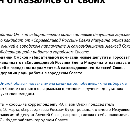
аседании Омской избирательной комиссии новые депутаты горсов
то кандидат от «Справедливой России» Елена Мизулина отказал
омичей в городском парламенте. А самовыдвиженец Алексей Соки
 Федерации ради работы в городском Совете.
аседании Омской избирательной комиссии новые депутаты горсове
 кандидат от «Справедливой России» Елена Мизулина отказалась 
чей в городском парламенте. А самовыдвиженец Алексей Сокин,
едерации ради работы в городском Совете.
 Омской области назвала имена кандидатов, победивших на выборах в
ском Совете состоится официальная церемония вручения депутатских
учат свои мандаты.
ата, – сообщила корреспонденту ИА «Твой Омск» председатель
, 10 марта, «Справедливая Россия» будет решать, кто вместо Мизулино
езависимый депутат Алексей Сокин, напротив, сложил с себя полномочия
Он будет работать городском Совете.