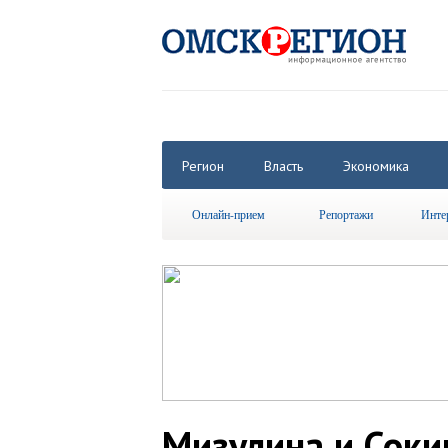
Регион
Власть
Экономика
Онлайн-прием
Репортажи
Инте
Мизулина и Соки