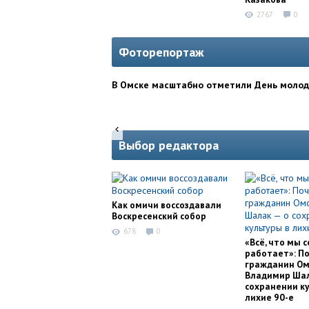
2767
0
Фоторепортаж
В Омске масштабно отметили День моло
Выбор редактора
Как омичи воссоздавали
Воскресенский собор
678
0
«Всё, что мы с
работает»: П
гражданин Ом
Владимир Шал
сохранении ку
лихие 90-е