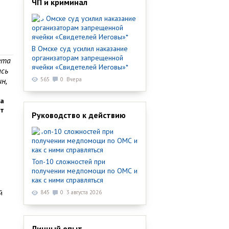
ЧП и криминал
В Омске суд усилил наказание
организаторам запрещенной
ета
ячейки «Свидетелей Иеговы»*
ась
н,
565
0
Вчера
та
от
Руководство к действию
Топ-10 сложностей при
получении медпомощи по ОМС и
как с ними справляться
й
845
0
3 августа 2026
Личный опыт