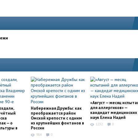
дежи
«Август — месяц испыта
для аллергиков» —
оздали,
Набережная Дружбы: как
кандидат медицинских
очётный
преображается район
наук Елена Надей
ска
Омской крепости с одним
ак — о
из крупнейших фонтанов в
1232
0
льтуры в
России
984
0