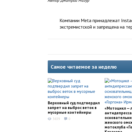
Автор Дмитрий Мазур
Компании Meta принадлежат Instag
экстремистской и запрещена на те
Самое читаемое за неделю
Верховный суд подтвердил
запрет на выброс веток в
«Мотоцикл — 
мусорные контейнеры
антидепресса
основательни
3639
0
женского омс
мотоклуба «Г
Казакова