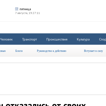
пятница
7 августа,
19:27:12
Человек
Транспорт
Происшествия
Культура
Спор
рвью
Блоги
Руководство к действию
Вступает в силу
н отказались от своих