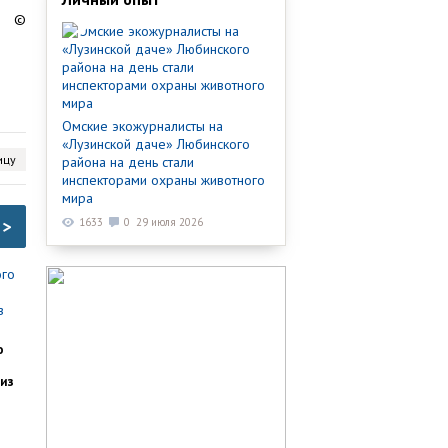
©
Омские экожурналисты на
«Лузинской даче» Любинского
ицу
района на день стали
инспекторами охраны животного
мира
1633
0
29 июля 2026
>
о
из