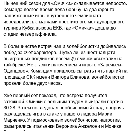
Нынешний сезон для «Омички» складывается непросто.
Команда долгое время вела борьбу на два фронта:
напряженные игры внутреннего чемпионата
чередовались с матчами престижного международного
турнира Кубка вызова ЕКВ, где «Омичка» дошла до
стадии четвертьфинала.
В большинстве встреч наши волейболистки добивались
побед за счет характера. Шутка ли, из шестнадцати
выигранных поединков восемь(!) омички «выжали» на
тай-бреке. Не стали исключением и игры с «Заречьем-
Одинцово». Командам пришлось сыграть пять партий на
площадке СКК имени Виктора Блинова, волейболистки
провели более двух часов.
Уже первый сет показал, что встреча получится
затяжной. Омички с большим трудом выиграли партию -
30:28. Затем последовал необъяснимый спад: напрочь
разладилась игра в атаке у нашего лидера Марии
Марченко. У подмосковных волейболисток, напротив,
разыгрались итальянки Вероника Анжелони и Моника