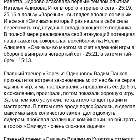
Раветта. Здорово атаковала первым темпом опытная
Наталья Алимова. Итог второго и третьего сета - 25:19,
25:16 в пользу «Заречья» - выглядел вполне логичным.
И все же «Омичка» в который раз нашла в себе силы
переломить ход неудачно складывающегося поединка.
В полной мере реализовала свой атакующий потенциал
наша самая высокорослая волейболистка Нелли
Алишева. «Омичка» во многом за счет надежной игры в
обороне выиграла четвертый сет - 25:21, а затем и тай-
брек - 15:13.
Главный тренер «Заречья-Одинцово» Вадим Панков
признал итог встречи закономерным: «У нас была серия
удачных игр, и мы настраивались продолжить ее. Дебют,
к сожалению, проиграли, потом показали хорошую игру.
Затем немного уступили, не хватило концентрации и
мастерства. В пятом сете вроде подсобрались, я сделал
максимальное количество замен, дал отдохнуть
лидерам, пробовал различные комбинации, но обыграть
в гостях «Омичку» - очень сложная задача».
Главный тренер «Омички» Владимир Кузюткин отметил: