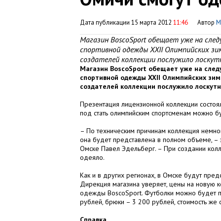
Дата публикации 15 марта 2012
11:46
Автор
М
Магазин BoscoSport обещает уже на сле
спортивной одежды XXII Олимпийских зим
создателей коллекции послужило лоскутн
Магазин BoscoSport обещает уже на сле
спортивной одежды XXII Олимпийских зимн
создателей коллекции послужило лоскутн
Презентация лицензионной коллекции состоя
под стать олимпийским спортсменам можно бу
– По техническим причинам коллекция немног
она будет представлена в полном объеме, –
Омске Павел Эдельберг. – При создании кол
одеяло.
Как и в других регионах, в Омске будут пре
Дирекция магазина уверяет, цены на новую к
одежды BoscoSport. Футболки можно будет п
рублей, брюки – 3 200 рублей, стоимость же 
Справка