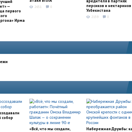
атаки БПЛА
вредителя в партиях
лучший
персиков и нектаринов 
нт» —
2651
0
Узбекистана
ца первого
кого
2159
0
оргона» Ирма
дежи
ссоздавали
й собор
«Всё, что мы создали,
Набережная Дружбы: к