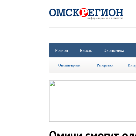
Регион
Власть
Экономика
Онлайн-прием
Репортажи
Инте
Омичи смогут од