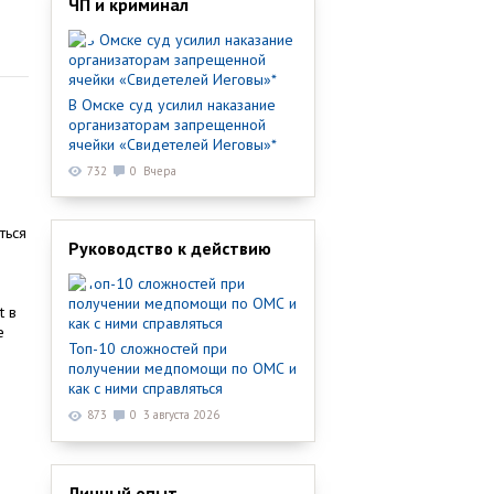
ЧП и криминал
В Омске суд усилил наказание
организаторам запрещенной
ячейки «Свидетелей Иеговы»*
732
0
Вчера
ться
Руководство к действию
е
t в
е
Топ-10 сложностей при
получении медпомощи по ОМС и
как с ними справляться
873
0
3 августа 2026
Личный опыт