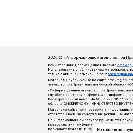
2026 © «Информационное агентство при Пр
Вся информация, размещенная на сайте
omskregi
Использование опубликованных материалов, в т
только с активной ссылкой на сайт
omskregion.inf
Материалы, публикуемые на сайте omskregion.i
агентство при Правительстве Омской области «
«Информационное агентство при Правительстве
службой по надзору в сфере связи, информацион
Регистрационный номер ИА № ФС 77 - 78572. Учр
области "ОМСКРЕГИОН"»: МИНИСТЕРСТВО ВНУТРЕ
Материалы сайта могут содержать информацию, н
ответственности за содержание рекламных мате
На информационном ресурсе применяются реком
предоставления информации на основе сбора, си
пользователей сети "Интернет", находящихся на
На сайте использую