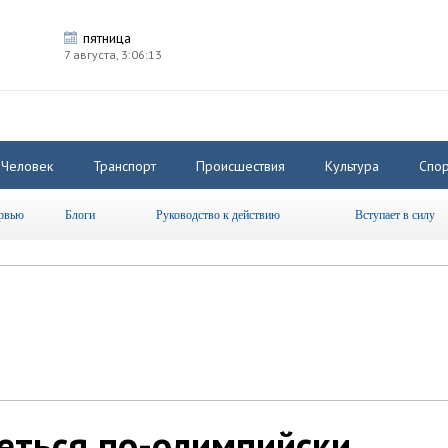
пятница
7 августа,
3:06:13
Человек
Транспорт
Происшествия
Культура
Спор
рвью
Блоги
Руководство к действию
Вступает в силу
еться по-олимпийски