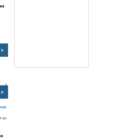
из
>
>
ак