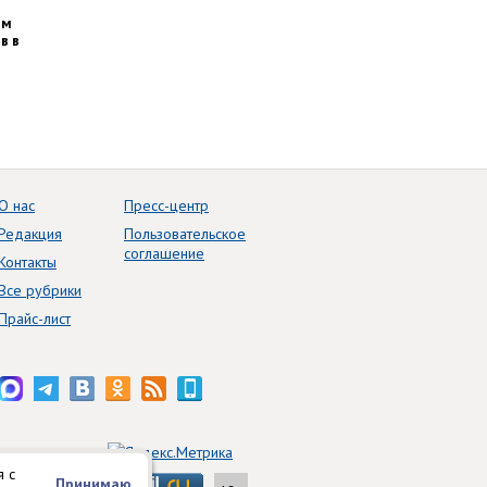
им
в в
О нас
Пресс-центр
Редакция
Пользовательское
соглашение
Контакты
Все рубрики
Прайс-лист
я с
Принимаю