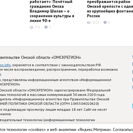
работает»: Почётный
преображается район
гражданин Омска
Омской крепости с одн
Владимир Шалак — о
из крупнейших фонтано
сохранении культуры в
России
лихие 90-е
1022
0
576
0
авительстве Омской области «ОМСКРЕГИОН»
on.info
, охраняется в соответствии с законодательством РФ.
ом числе воспроизведение, распространение, переработка возможно
o
.
nfo, представлены информационным агентством «Информационное
ОМСКРЕГИОН»
 Омской области «ОМСКРЕГИОН» зарегистрировано Федеральной
ных технологий и массовых коммуникаций 30 июля 2020 года.
едитель «Информационное агентство при Правительстве Омской
ННЕЙ ПОЛИТИКИ ОМСКОЙ ОБЛАСТИ (ОГРН 1045504010420)
е подлежащую просмотру лицам младше 18 лет. Сайт не несет
риалов.
ендательные технологии (информационные технологии
стематизации и анализа сведений, относящихся к предпочтениям
 территории Российской Федерации)
тся технологии «cookies» и веб-аналитики «Яндекс.Метрика». Согласитьс