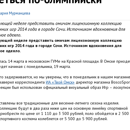
ария Мурманцева
дующей неделе представить омичам лицензионную коллекцию
них игр 2014 года в городе Сочи. Источником вдохновения для
ое одеяло.
дующей неделе представить омичам лицензионную коллекцию
их игр 2014 года в городе Сочи. Источником вдохновения для
ое одеяло.
лась 14 марта в московском ГУМе на Красной площади. В Омске приоде
дет начиная с понедельника, 19 марта.
о задерживается, но мы уверены, что в понедельник в нашем магазин
 заверил корреспондента
ИА «Твой Омск»
директор магазина BoscoSpor
лекции был использован официальный визуальный образ Игр – лоскутно
дставлены все традиционные для весенне-летнего сезона изделия.
оллекцию будут в два раза ниже цен на основную линейку спортивной
риобрести по цене от 1 110 до 3 500 рублей, поло обойдется в 2 500
спортивного костюма колеблется от 5 500 до 5 900 рублей.