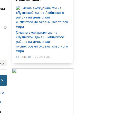
ода
©
Омские экожурналисты на
«Лузинской даче» Любинского
района на день стали
инспекторами охраны животного
мира
1644
0
29 июля 2026
ицу
>
о