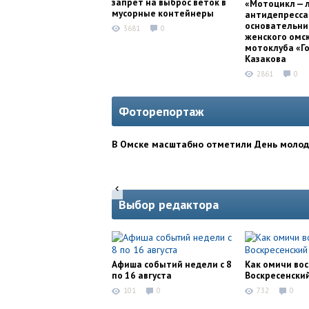
запрет на выброс веток в
«Мотоцикл — 
мусорные контейнеры
антидепресса
основательни
3681
0
женского омс
мотоклуба «Г
Казакова
2861
0
Фоторепортаж
В Омске масштабно отметили День моло
Выбор редактора
Афиша событий недели с 8
Как омичи во
по 16 августа
Воскресенски
101
0
732
0