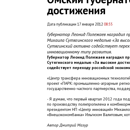
достижения
Дата публикации 17 января 2012
08:55
Губернатор Леонид Полежаев наградил 
Михаила Сутягинского медалью «За высо
Сутягинский активно содействует перех
инновационному типу развития.
Губернатор Леонид Полежаев наградил п
Сутягинского медалью «За высокие дости
содействует переходу российской эконом
«Центр трансфера инновационных технологий
проект «ПАРК: промышленно-аграрные регион
государственно-частного партнерства, подде
- Я думаю, что первый квартал 2012 года по
по производству полипропилена и комбикорм
президентом НП «Центр инноваций» Михаилом
«Внешэкономбанка» Ильгизом Валитовым, кото
Автор Дмитрий Мазур