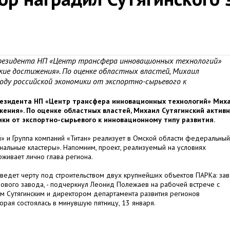
президента НП «Центр трансфера инновационных технологий»
кие достижения». По оценке областных властей, Михаил
оду российской экономики от экспортно-сырьевого к
резидента НП «Центр трансфера инновационных технологий» Мих
жения». По оценке областных властей, Михаил Сутягинский актив
ики от экспортно-сырьевого к инновационному типу развития.
» и Группа компаний «Титан» реализует в Омской области федеральный
альные кластеры». Напомним, проект, реализуемый на условиях
рживает лично глава региона.
дведет черту под строительством двух крупнейших объектов ПАРКа: за
ового завода, - подчеркнул Леонид Полежаев на рабочей встрече с
 Сутягинским и директором департамента развития регионов
рая состоялась в минувшую пятницу, 13 января.