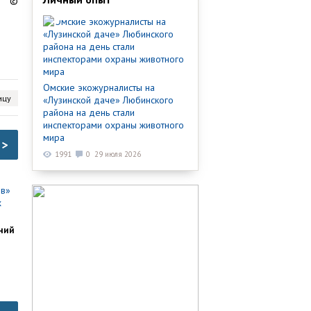
©
Омские экожурналисты на
ицу
«Лузинской даче» Любинского
района на день стали
инспекторами охраны животного
мира
>
1991
0
29 июля 2026
ний