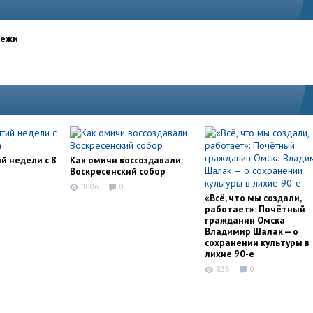
дежи
й недели с 8
Как омичи воссоздавали
Воскресенский собор
1006
0
«Всё, что мы создали,
работает»: Почётный
гражданин Омска
Владимир Шалак — о
сохранении культуры в
лихие 90-е
836
0