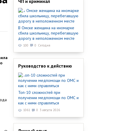
ЧП и криминал
В Омске женщина на иномарке
сбила школьницу, перебегавшую
дорогу в неположенном месте
100
0
Сегодня
аила
но
Руководство к действию
Топ-10 сложностей при
получении медпомощи по ОМС и
вода
как с ними справляться
1061
0
3 августа 2026
Личный опыт