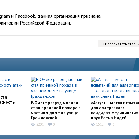
ram и Facebook, данная организация признана
рритории Российской Федерации.
Распечатать стран
асти
асность
В Омске разряд молнии
«Август — месяц испыта
стал причиной пожара в
для аллергиков» —
частном доме на улице
кандидат медицинских
Гражданской
наук Елена Надей
2201
0
1512
0