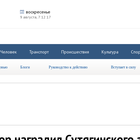
воскресенье
9 августа,
7:12:18
Человек
Транспорт
Происшествия
Культура
Спор
рвью
Блоги
Руководство к действию
Вступает в силу
ор наградил Сутягинского 