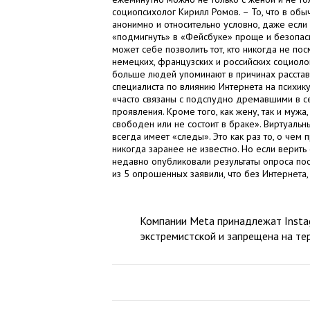
социопсихолог Кирилл Ромов. – То, что в обы
анонимно и относительно условно, даже есл
«подмигнуть» в «Фейсбуке» проще и безопа
может себе позволить тот, кто никогда не по
немецких, французских и российских социолог
больше людей упоминают в причинах расстава
специалиста по влиянию Интернета на психик
«часто связаны с подспудно дремавшими в с
проявления. Кроме того, как жену, так и мужа
свободен или не состоит в браке». Виртуальн
всегда имеет «следы». Это как раз то, о чем
никогда заранее не известно. Но если верить 
недавно опубликовали результаты опроса пос
из 5 опрошенных заявили, что без Интернета,
Компании Meta принадлежат Instag
экстремистской и запрещена на те