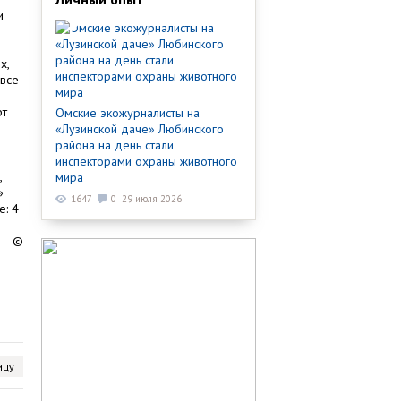
и
х,
 все
рт
Омские экожурналисты на
«Лузинской даче» Любинского
района на день стали
инспекторами охраны животного
,
мира
»
1647
0
29 июля 2026
е: 4
©
ицу