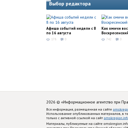
Выбор редактора
Афиша событий недели с 8
Как омичи во
по 16 августа
Воскресенски
178
0
742
0
2026 © «Информационное агентство при Пр
Вся информация, размещенная на сайте
omskregi
Использование опубликованных материалов, в т
только с активной ссылкой на сайт
omskregion.inf
Материалы, публикуемые на сайте omskregion.i
агентство при Правительстве Омской области «