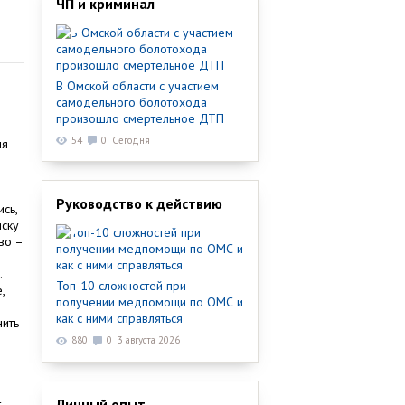
ЧП и криминал
В Омской области с участием
самодельного болотохода
произошло смертельное ДТП
54
0
Сегодня
ля
Руководство к действию
сь,
иску
во –
.
Топ-10 сложностей при
,
получении медпомощи по ОМС и
как с ними справляться
нить
880
0
3 августа 2026
Личный опыт
т