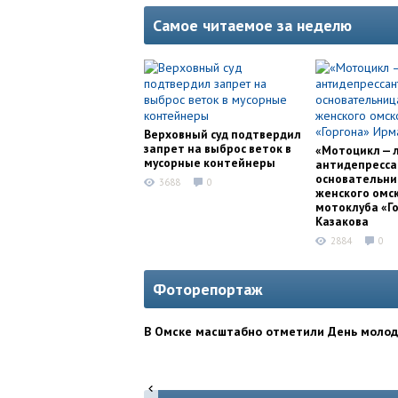
Самое читаемое за неделю
Верховный суд подтвердил
запрет на выброс веток в
«Мотоцикл — 
мусорные контейнеры
антидепресса
основательни
3688
0
женского омс
мотоклуба «Г
Казакова
2884
0
Фоторепортаж
В Омске масштабно отметили День моло