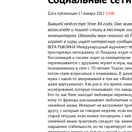
Дата публикации 17 января 2012
10:48
Бывшей медсестре Улле 84 года. Она жив
велосипеде и пишет стихи в местную газ
компьютером. Однажды внук показал ей Fa
играет в игры, ищет интересные сообще
ВЕРА РЫКЛИНА Международный журналист http
престарелых неподалеку от Лондона, ездит н
бессонницей и часами сидит за компьютером. 
переписывается с друзьями, играет в игры, и
познакомилась в сети с 70-летним Тодом, пе
потом стали встречаться и поженились. В де
мужа с какой-то американкой в том же «Фейсб
даже виртуальное». Как раз в это время, нак
исследования, которые показывают, что кажды
Кто-то, как Улле, находит любовную переписк
кому-то френды рассказывают любопытные ис
семейной жизни. Интернет не восполняет про
другу, с которым не говорил неделю, если мо
старой тетушке, если можно поговорить с ней
семейной жизни трактовать следует так: еже
ощущение стабильности, но не гарантирует не
ежеминутно можно не только с женой и не то