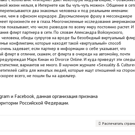
чной жизни нельзя, в Интернете как бы чуть-чуть можно». Общение в сет
и переписываются два знакомых человека и под реальными именами:
снее, чем в офисном коридоре. Двусмысленную фразу в мессенджере
смеет произнести ее в глаза. Многочисленные исследования американски
ов показывают, что число разводов по всему миру постоянно растет. И
ния флирт партнера в сети. По словам Александра Войскунского,
у человека, обиды супругов на вроде бы безобидный виртуальный фли
емье конфликтами, которые находят такой «виртуальный» способ
, очень задевает, если партнер в информации о себе указывает, что
ый флирт в отличие, скажем, от флирта в очереди на автомойку, почти
 предупреждал Марк Кинан из Divorce Online. И куда приведут эти следы
статистике, вариантов не много. В научном журнале «Sexuality & Culture
етителей сайта для женатых людей, которые ищут отношений на сторон
 скорее всего, не пошли бы на адюльтер.
ram и Facebook, данная организация признана
рритории Российской Федерации.
Распечатать стран