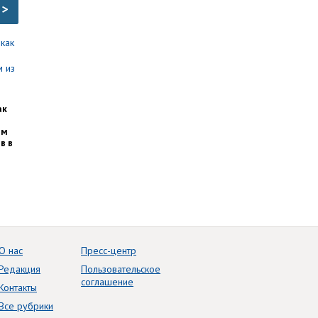
>
ак
им
в в
О нас
Пресс-центр
Редакция
Пользовательское
соглашение
Контакты
Все рубрики