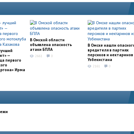
В Омской области
объявлена опасность
В Омске нашли опасног
атаки БПЛА
вредителя в партиях
лучший
персиков и нектаринов 
нт» —
2661
0
Узбекистана
ца первого
кого
2161
0
оргона» Ирма
дежи