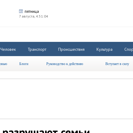
пятница
7 августа,
4:51:05
Человек
Транспорт
Происшествия
Культура
Спор
рвью
Блоги
Руководство к действию
Вступает в силу
 разрушают семьи