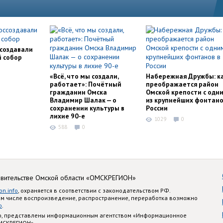
ссоздавали
й собор
«Всё, что мы создали,
Набережная Дружбы: к
работает»: Почётный
преображается район
гражданин Омска
Омской крепости с одн
Владимир Шалак — о
из крупнейших фонтано
сохранении культуры в
России
лихие 90-е
1029
0
588
0
авительстве Омской области «ОМСКРЕГИОН»
on.info
, охраняется в соответствии с законодательством РФ.
ом числе воспроизведение, распространение, переработка возможно
o
.
nfo, представлены информационным агентством «Информационное
ОМСКРЕГИОН»