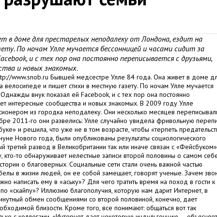
ет в доме для престарелых неподалеку от Лондона, ездит на
ету. По ночам Улле мучается бессонницей и часами сидит за
cebook, и с тех пор она постоянно переписывается с друзьями,
ства и новых знакомых.
://www.snob.ru Бывшей медсестре Улле 84 года. Она живет в доме д
а велосипеде и пишет стихи в местную газету. По ночам Улле мучается
Однажды внук показал ей Facebook, и с тех пор она постоянно
щет интересные сообщества и новых знакомых. В 2009 году Улле
нсионером из городка неподалеку. Они несколько месяцев переписывали
кабре 2011-го они развелись: Улле случайно увидела фривольную переп
уке» и решила, что уже не в том возрасте, чтобы «терпеть предательст
ануне Нового года, были опубликованы результаты социологического
й третий развод в Великобритании так или иначе связан с «Фейсбуком»
у, кто-то обнаруживает нелестные записи второй половины о самом себе
тории о благоверных. Социальные сети стали очень важной частью
белы в жизни людей, он ее собой замещает, говорят ученые. Зачем зво
жно написать ему в «аську»? Для чего тратить время на поход в гости к
 по «скайпу»? Иллюзию благополучия, которую нам дарит Интернет, в
минутный обмен сообщениями со второй половиной, конечно, дает
обходимой близости. Кроме того, все понимают: общаться вот так
лько с коллегами. «Интернет дает некоторую индульгенцию, – объясняе