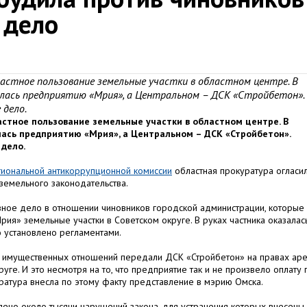
 дело
астное пользование земельные участки в областном центре. В
алась предприятию «Мрия», а Центральном – ДСК «Стройбетон».
 дело.
стное пользование земельные участки в областном центре. В
лась предприятию «Мрия», а Центральном – ДСК «Стройбетон».
 дело.
гиональной антикоррупционной комиссии
областная прокуратура огласи
земельного законодательства.
ное дело в отношении чиновников городской администрации, которые
ия» земельные участки в Советском округе. В руках частника оказалас
 установлено регламентами.
а имущественных отношений передали ДСК «Стройбетон» на правах ар
уге. И это несмотря на то, что предприятие так и не произвело оплату 
ратура внесла по этому факту представление в мэрию Омска.
лено около тысячи нарушений закона, для устранения которых внесены