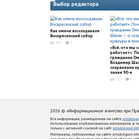
Выбор редактора
Как омичи воссоздавали
Воскресенский собор
664
0
«Всё, что мы с
работает»: П
гражданин Ом
Владимир Шал
сохранении ку
лихие 90-е
523
0
2026 © «Информационное агентство при Пр
Вся информация, размещенная на сайте
omskregi
Использование опубликованных материалов, в т
только с активной ссылкой на сайт
omskregion.inf
Материалы, публикуемые на сайте omskregion.i
агентство при Правительстве Омской области «