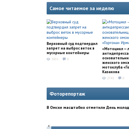
Самое читаемое за неделю
Верховный суд подтвердил
запрет на выброс веток в
«Мотоцикл — 
мусорные контейнеры
антидепресса
основательни
3631
0
женского омс
мотоклуба «Г
Казакова
2741
0
Фоторепортаж
В Омске масштабно отметили День моло