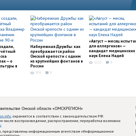
«Август — месяц испыта
для аллергиков» —
оздали,
Набережная Дружбы: как
кандидат медицинских
очётный
преображается район
наук Елена Надей
ска
Омской крепости с одним
ак — о
из крупнейших фонтанов в
1222
0
льтуры в
России
976
0
авительстве Омской области «ОМСКРЕГИОН»
on.info
, охраняется в соответствии с законодательством РФ.
ом числе воспроизведение, распространение, переработка возможно
o
.
nfo, представлены информационным агентством «Информационное
ОМСКРЕГИОН»