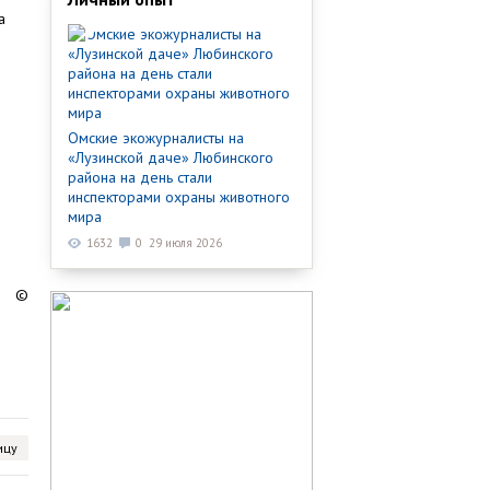
а
Омские экожурналисты на
«Лузинской даче» Любинского
района на день стали
инспекторами охраны животного
мира
1632
0
29 июля 2026
©
ицу