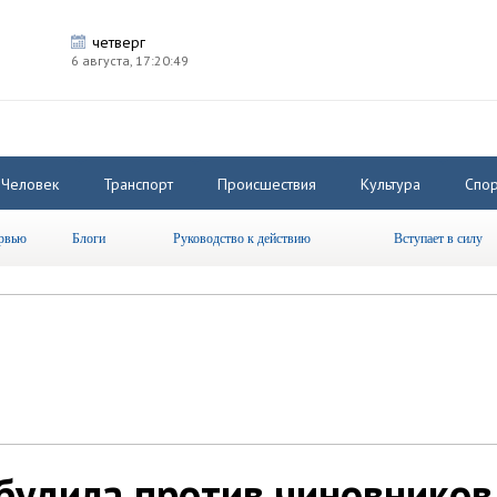
четверг
6 августа,
17:20:49
Человек
Транспорт
Происшествия
Культура
Спор
рвью
Блоги
Руководство к действию
Вступает в силу
будила против чиновников