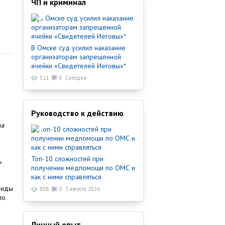
ЧП и криминал
В Омске суд усилил наказание
организаторам запрещенной
ячейки «Свидетелей Иеговы»*
511
0
Сегодня
Руководство к действию
ла
Топ-10 сложностей при
ь
получении медпомощи по ОМС и
как с ними справляться
енды
838
0
3 августа 2026
по
Личный опыт