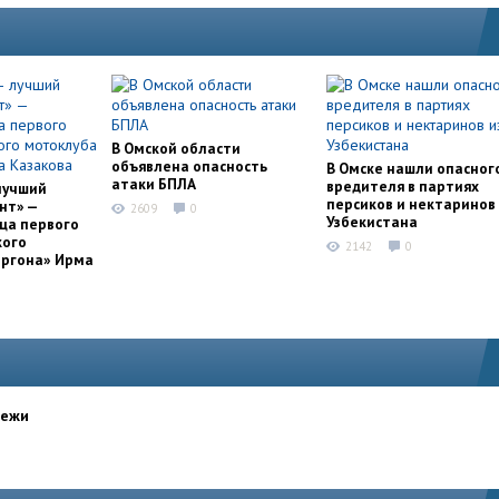
В Омской области
объявлена опасность
В Омске нашли опасног
атаки БПЛА
вредителя в партиях
лучший
персиков и нектаринов 
нт» —
2609
0
Узбекистана
ца первого
кого
2142
0
оргона» Ирма
дежи