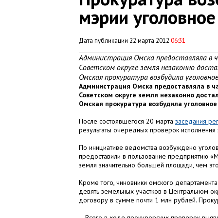
мэрии уголовное
Дата публикации 22 марта 2012
06:31
Администрация Омска предоставляла в ч
Советском округе земля незаконно дост
Омская прокуратура возбудила уголовное
Администрация Омска предоставляла в ча
Советском округе земля незаконно доста
Омская прокуратура возбудила уголовное
После состоявшегося 20 марта
заседания ре
результаты очередных проверок исполнения 
По инициативе ведомства возбуждено уголов
предоставили в пользование предприятию «Мр
земля значительно большей площади, чем это
Кроме того, чиновники омского департамент
девять земельных участков в Центральном окр
договору в сумме почти 1 млн рублей. Проку
– Всего в ходе прокурорских проверок выяв