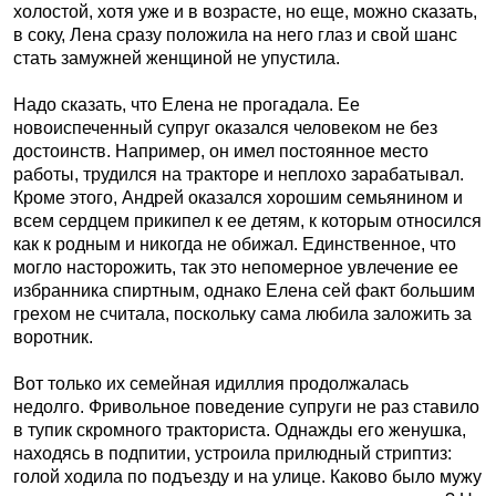
холостой, хотя уже и в возрасте, но еще, можно сказать,
в соку, Лена сразу положила на него глаз и свой шанс
стать замужней женщиной не упустила.
Надо сказать, что Елена не прогадала. Ее
новоиспеченный супруг оказался человеком не без
достоинств. Например, он имел постоянное место
работы, трудился на тракторе и неплохо зарабатывал.
Кроме этого, Андрей оказался хорошим семьянином и
всем сердцем прикипел к ее детям, к которым относился
как к родным и никогда не обижал. Единственное, что
могло насторожить, так это непомерное увлечение ее
избранника спиртным, однако Елена сей факт большим
грехом не считала, поскольку сама любила заложить за
воротник.
Вот только их семейная идиллия продолжалась
недолго. Фривольное поведение супруги не раз ставило
в тупик скромного тракториста. Однажды его женушка,
находясь в подпитии, устроила прилюдный стриптиз:
голой ходила по подъезду и на улице. Каково было мужу