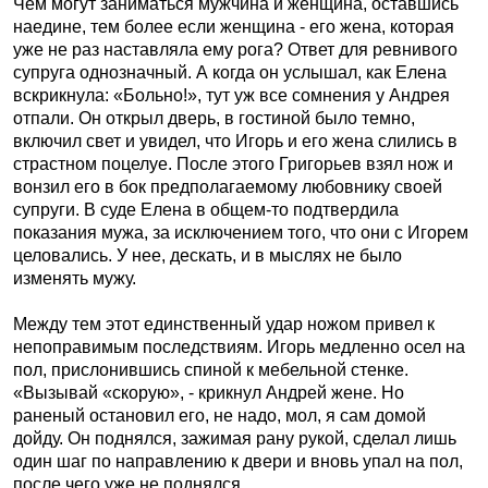
Чем могут заниматься мужчина и женщина, оставшись
наедине, тем более если женщина - его жена, которая
уже не раз наставляла ему рога? Ответ для ревнивого
супруга однозначный. А когда он услышал, как Елена
вскрикнула: «Больно!», тут уж все сомнения у Андрея
отпали. Он открыл дверь, в гостиной было темно,
включил свет и увидел, что Игорь и его жена слились в
страстном поцелуе. После этого Григорьев взял нож и
вонзил его в бок предполагаемому любовнику своей
супруги. В суде Елена в общем-то подтвердила
показания мужа, за исключением того, что они с Игорем
целовались. У нее, дескать, и в мыслях не было
изменять мужу.
Между тем этот единственный удар ножом привел к
непоправимым последствиям. Игорь медленно осел на
пол, прислонившись спиной к мебельной стенке.
«Вызывай «скорую», - крикнул Андрей жене. Но
раненый остановил его, не надо, мол, я сам домой
дойду. Он поднялся, зажимая рану рукой, сделал лишь
один шаг по направлению к двери и вновь упал на пол,
после чего уже не поднялся.