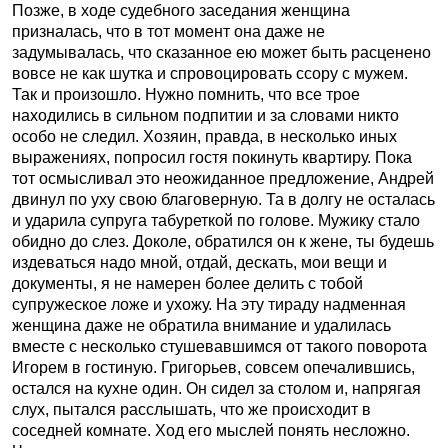
Позже, в ходе судебного заседания женщина
призналась, что в тот момент она даже не
задумывалась, что сказанное ею может быть расценено
вовсе не как шутка и спровоцировать ссору с мужем.
Так и произошло. Нужно помнить, что все трое
находились в сильном подпитии и за словами никто
особо не следил. Хозяин, правда, в несколько иных
выражениях, попросил гостя покинуть квартиру. Пока
тот осмысливал это неожиданное предложение, Андрей
двинул по уху свою благоверную. Та в долгу не осталась
и ударила супруга табуреткой по голове. Мужику стало
обидно до слез. Доколе, обратился он к жене, ты будешь
издеваться надо мной, отдай, дескать, мои вещи и
документы, я не намерен более делить с тобой
супружеское ложе и ухожу. На эту тираду надменная
женщина даже не обратила внимание и удалилась
вместе с несколько стушевавшимся от такого поворота
Игорем в гостиную. Григорьев, совсем опечалившись,
остался на кухне один. Он сидел за столом и, напрягая
слух, пытался расслышать, что же происходит в
соседней комнате. Ход его мыслей понять несложно.