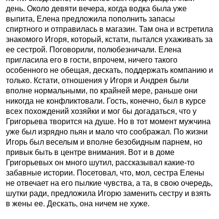
день. Около девяти вечера, когда водка была уже
выпита, Елена предложила пополнить запасы
спиртного и отправилась в магазин. Там она и встретила
знакомого Игоря, который, кстати, пытался ухаживать за
ее сестрой. Поговорили, полюбезничали. Елена
пригласила его в гости, впрочем, ничего такого
особенного не обещая, дескать, поддержать компанию и
только. Кстати, отношения у Игоря и Андрея были
вполне нормальными, по крайней мере, раньше они
никогда не конфликтовали. Гость, конечно, был в курсе
всех похождений хозяйки и мог бы догадаться, что у
Григорьева творится на душе. Но в тот момент мужчина
уже был изрядно пьян и мало что соображал. По жизни
Игорь был веселым и вполне безобидным парнем, но
привык быть в центре внимания. Вот и в доме
Григорьевых он много шутил, рассказывал какие-то
забавные истории. Посетовал, что, мол, сестра Елены
не отвечает на его пылкие чувства, а та, в свою очередь,
шутки ради, предложила Игорю заменить сестру и взять
в жены ее. Дескать, она ничем не хуже.