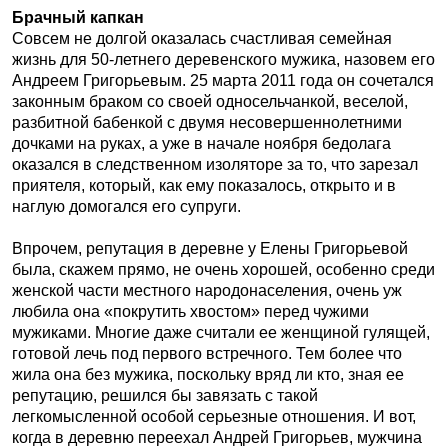
Брачный капкан
Совсем не долгой оказалась счастливая семейная
жизнь для 50-летнего деревенского мужика, назовем его
Андреем Григорьевым. 25 марта 2011 года он сочетался
законным браком со своей односельчанкой, веселой,
разбитной бабенкой с двумя несовершеннолетними
дочками на руках, а уже в начале ноября бедолага
оказался в следственном изоляторе за то, что зарезал
приятеля, который, как ему показалось, открыто и в
наглую домогался его супруги.
Впрочем, репутация в деревне у Елены Григорьевой
была, скажем прямо, не очень хорошей, особенно среди
женской части местного народонаселения, очень уж
любила она «покрутить хвостом» перед чужими
мужиками. Многие даже считали ее женщиной гулящей,
готовой лечь под первого встречного. Тем более что
жила она без мужика, поскольку вряд ли кто, зная ее
репутацию, решился бы завязать с такой
легкомысленной особой серьезные отношения. И вот,
когда в деревню переехал Андрей Григорьев, мужчина