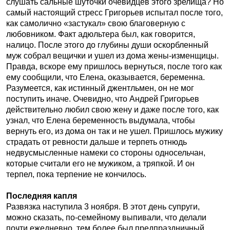
слушать сальные шуточки очевидцев этого зрелища? Но
самый настоящий стресс Григорьев испытал после того,
как самолично «застукал» свою благоверную с
любовником. Факт адюльтера был, как говорится,
налицо. После этого до глубины души оскорбленный
муж собрал вещички и ушел из дома жены-изменщицы.
Правда, вскоре ему пришлось вернуться, после того как
ему сообщили, что Елена, оказывается, беременна.
Разумеется, как истинный джентльмен, он не мог
поступить иначе. Очевидно, что Андрей Григорьев
действительно любил свою жену и даже после того, как
узнал, что Елена беременность выдумала, чтобы
вернуть его, из дома он так и не ушел. Пришлось мужику
страдать от ревности дальше и терпеть отнюдь
недвусмысленные намеки со стороны односельчан,
которые считали его не мужиком, а тряпкой. И он
терпел, пока терпение не кончилось.
Последняя капля
Развязка наступила 3 ноября. В этот день супруги,
можно сказать, по-семейному выпивали, что делали
почти ежедневно, тем более был предпраздничный