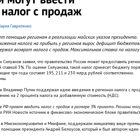
налог с продаж
ария Гавриленко
ет помощью регионам в реализации майских указов президента.
нижения налога на прибыль у регионов вырос дефицит бюджетов.
ржал возврат налога с продаж. Максимальная ставка по налогу
н Силуанов заявил, что правительство России может предоставить реги
й ставкой 3%. По оценке Силуанова, такой налог принесет бюджету пор
ющие три года составят 195, 211 и 230 млрд рублей соответственно.
оны.
сии Владимир Путин поддержал идею введения в регионах налога с пр
ению на 2 процента налога на добавленную стоимость (НДС).
в РФ правом вводить налог с продаж в размере 3% принято. Регионы мо
зал РИА Новости источник в финансово-экономическом блоке правительст
и в Минэкономразвития и Минфине, поддержали инициативу вице-прем
е помощник президента Андрей Белоусов, который и был автором идеи