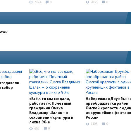
2074
0
2033
0
дежи
ссоздавали
й собор
«Всё, что мы создали,
Набережная Дружбы: к
работает»: Почётный
преображается район
гражданин Омска
Омской крепости с одн
Владимир Шалак — о
из крупнейших фонтано
сохранении культуры в
России
лихие 90-е
1105
0
685
0