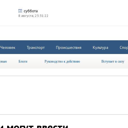
суббота
8 августа,
23:31:22
Человек
Транспорт
Происшествия
Культура
Спор
рвью
Блоги
Руководство к действию
Вступает в силу
и могут ввести