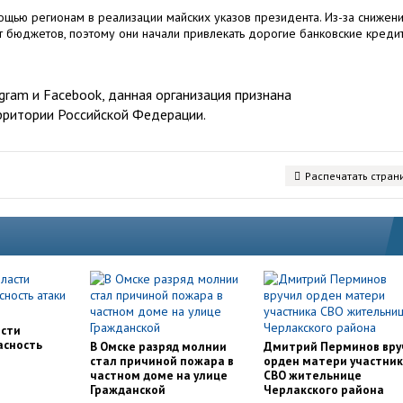
мощью регионам в реализации майских указов президента. Из-за снижен
 бюджетов, поэтому они начали привлекать дорогие банковские креди
ram и Facebook, данная организация признана
рритории Российской Федерации.
Распечатать стран
асти
асность
В Омске разряд молнии
Дмитрий Перминов вру
стал причиной пожара в
орден матери участни
частном доме на улице
СВО жительнице
Гражданской
Черлакского района