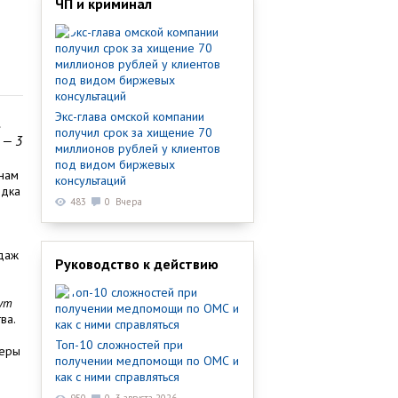
ЧП и криминал
Экс-глава омской компании
получил срок за хищение 70
 — 3
миллионов рублей у клиентов
под видом биржевых
онам
консультаций
ядка
483
0
Вчера
одаж
Руководство к действию
гут
ва.
Топ-10 сложностей при
ьеры
получении медпомощи по ОМС и
как с ними справляться