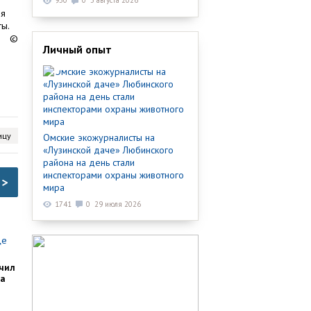
950
0
3 августа 2026
ия
ты.
©
Личный опыт
ицу
Омские экожурналисты на
«Лузинской даче» Любинского
района на день стали
инспекторами охраны животного
>
мира
1741
0
29 июля 2026
чил
ка