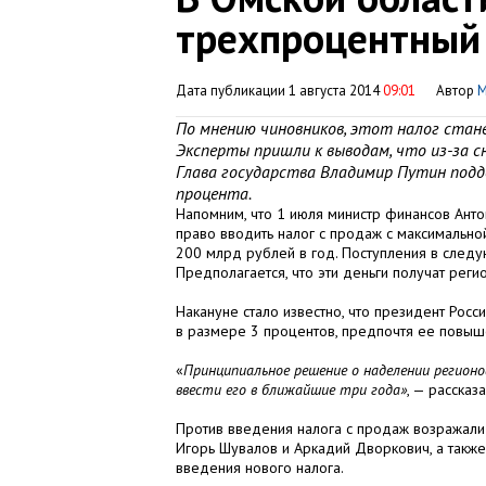
трехпроцентный 
Дата публикации 1 августа 2014
09:01
Автор
М
По мнению чиновников, этот налог стан
Эксперты пришли к выводам, что из-за с
Глава государства Владимир Путин подде
процента.
Напомним, что 1 июля министр финансов Анто
право вводить налог с продаж с максимально
200 млрд рублей в год. Поступления в следу
Предполагается, что эти деньги получат реги
Накануне стало известно, что президент Рос
в размере 3 процентов, предпочтя ее повыш
«
Принципиальное решение о наделении регионо
ввести его в ближайшие три года»
, — расска
Против введения налога с продаж возражал
Игорь Шувалов и Аркадий Дворкович, а такж
введения нового налога.